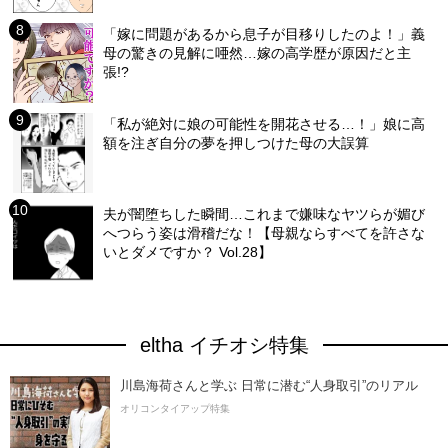
「嫁に問題があるから息子が目移りしたのよ！」義
母の驚きの見解に唖然…嫁の高学歴が原因だと主
張!?
「私が絶対に娘の可能性を開花させる…！」娘に高
額を注ぎ自分の夢を押しつけた母の大誤算
夫が闇堕ちした瞬間…これまで嫌味なヤツらが媚び
へつらう姿は滑稽だな！【母親ならすべてを許さな
いとダメですか？ Vol.28】
eltha イチオシ特集
川島海荷さんと学ぶ 日常に潜む“人身取引”のリアル
オリコンタイアップ特集