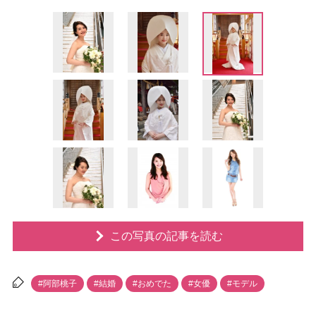
この写真の記事を読む
#阿部桃子
#結婚
#おめでた
#女優
#モデル