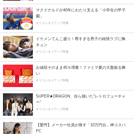
マクドナルドが40年にわたり支える「小学生の甲子
園」
オリコンタイアップ特集
イケメンてんこ盛り！尊すぎる男子の純情ラブに胸
キュン
オリコンタイアップ特集
お値段そのまま45％増量！ファミマ夏の大盤振る舞
い
オリコンタイアップ特集
SUPER★DRAGON、自ら描いた”レトロフューチャ
ー”
オリコンタイアップ特集
【驚愕】メーカー社員が推す「10万円台」神コスパ
PC