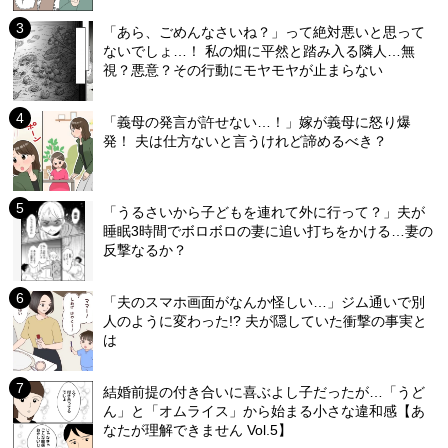
「あら、ごめんなさいね？」って絶対悪いと思って
ないでしょ…！ 私の畑に平然と踏み入る隣人…無
視？悪意？その行動にモヤモヤが止まらない
「義母の発言が許せない…！」嫁が義母に怒り爆
発！ 夫は仕方ないと言うけれど諦めるべき？
「うるさいから子どもを連れて外に行って？」夫が
睡眠3時間でボロボロの妻に追い打ちをかける…妻の
反撃なるか？
「夫のスマホ画面がなんか怪しい…」ジム通いで別
人のように変わった!? 夫が隠していた衝撃の事実と
は
結婚前提の付き合いに喜ぶよし子だったが…「うど
ん」と「オムライス」から始まる小さな違和感【あ
なたが理解できません Vol.5】