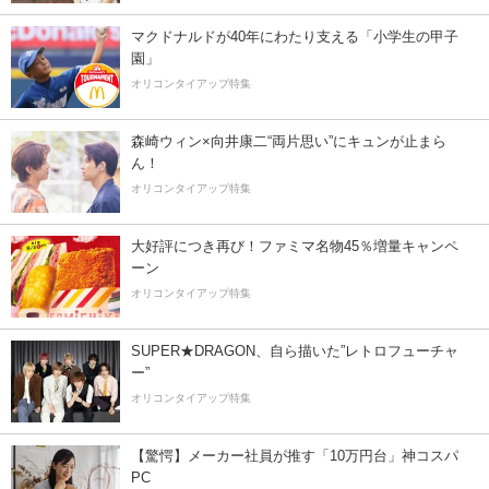
マクドナルドが40年にわたり支える「小学生の甲子
園」
オリコンタイアップ特集
森崎ウィン×向井康二“両片思い”にキュンが止まら
ん！
オリコンタイアップ特集
大好評につき再び！ファミマ名物45％増量キャンペ
ーン
オリコンタイアップ特集
SUPER★DRAGON、自ら描いた”レトロフューチャ
ー”
オリコンタイアップ特集
【驚愕】メーカー社員が推す「10万円台」神コスパ
PC