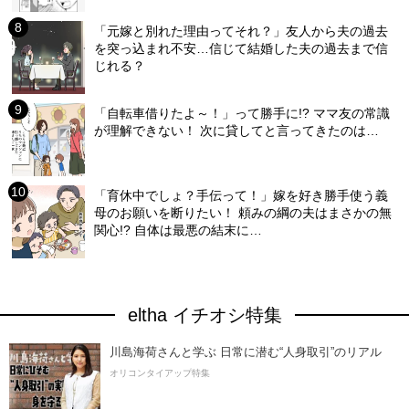
「元嫁と別れた理由ってそれ？」友人から夫の過去
を突っ込まれ不安…信じて結婚した夫の過去まで信
じれる？
「自転車借りたよ～！」って勝手に!? ママ友の常識
が理解できない！ 次に貸してと言ってきたのは…
「育休中でしょ？手伝って！」嫁を好き勝手使う義
母のお願いを断りたい！ 頼みの綱の夫はまさかの無
関心!? 自体は最悪の結末に…
eltha イチオシ特集
川島海荷さんと学ぶ 日常に潜む“人身取引”のリアル
オリコンタイアップ特集