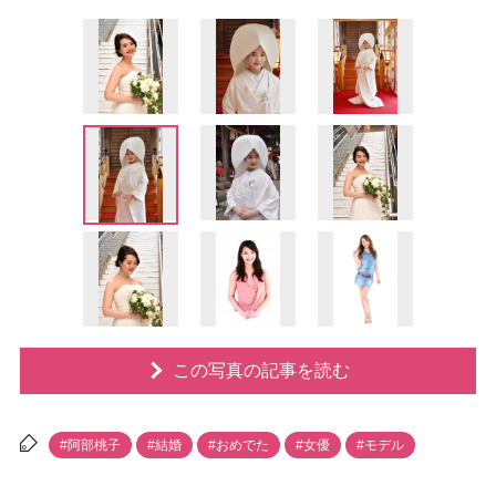
この写真の記事を読む
#阿部桃子
#結婚
#おめでた
#女優
#モデル