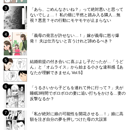
「あら、ごめんなさいね？」って絶対悪いと思って
ないでしょ…！ 私の畑に平然と踏み入る隣人…無
視？悪意？その行動にモヤモヤが止まらない
「義母の発言が許せない…！」嫁が義母に怒り爆
発！ 夫は仕方ないと言うけれど諦めるべき？
結婚前提の付き合いに喜ぶよし子だったが…「うど
ん」と「オムライス」から始まる小さな違和感【あ
なたが理解できません Vol.5】
「うるさいから子どもを連れて外に行って？」夫が
睡眠3時間でボロボロの妻に追い打ちをかける…妻の
反撃なるか？
「私が絶対に娘の可能性を開花させる…！」娘に高
額を注ぎ自分の夢を押しつけた母の大誤算