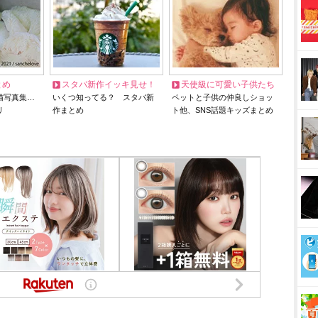
とめ
スタバ新作イッキ見せ！
天使級に可愛い子供たち
猫写真集…
いくつ知ってる？ スタバ新
ペットと子供の仲良しショッ
リ
作まとめ
ト他、SNS話題キッズまとめ