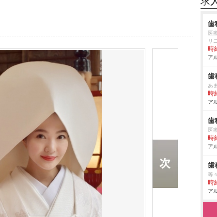
求
歯
医
リ
時給
アル
歯
あ
時給
アル
歯
医
時給
アル
歯
等
時給
アル