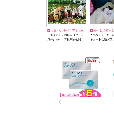
可愛いシルバニアまとめ
癒やしの猫ま
『鬼滅の刃』の再現ほか、人
人気タレント猫、
気のシルバニア投稿を公開
キュートな猫ズラ