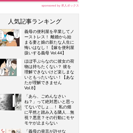
sponsored by 求人ボックス
人気記事ランキング
義母の便利屋を卒業してノ
ーストレス！ 離婚から始
まる妻と娘の新たな人生に
悔いはなし！【嫁を便利屋
扱いする義母 Vol.44】
ほぼ手ぶらなのに彼女の荷
物は持ちたくない？ 彼を
理解できないけど楽しまな
いともったいない！【あな
たが理解できません
Vol.8】
「あら、ごめんなさい
ね？」って絶対悪いと思っ
てないでしょ…！ 私の畑
に平然と踏み入る隣人…無
視？悪意？その行動にモヤ
モヤが止まらない
「義母の発言が許せな