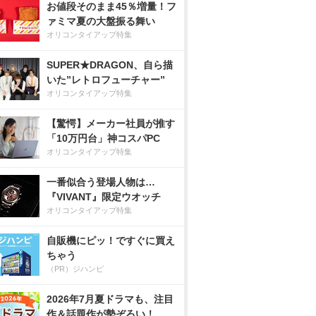
お値段そのまま45％増量！フ
ァミマ夏の大盤振る舞い
オリコンタイアップ特集
SUPER★DRAGON、自ら描
いた”レトロフューチャー”
オリコンタイアップ特集
【驚愕】メーカー社員が推す
「10万円台」神コスパPC
オリコンタイアップ特集
一番似合う登場人物は…
『VIVANT』限定ウオッチ
オリコンタイアップ特集
自販機にピッ！ですぐに買え
ちゃう
（PR）ジハンピ
2026年7月夏ドラマも、注目
作＆話題作が勢ぞろい！