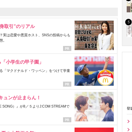
身取引”のリアル
？実は恋愛や悪質ホスト、SNSの投稿からも
態。
る「小学生の甲子園」
る「マクドナルド・ワッペン」をつけて学童
にキュンが止まらん！
ONG）』が8／５よりJ:COM STREAMで
登