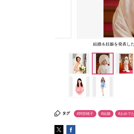
結婚＆妊娠を発表し
タグ
#阿部桃子
#結婚
#おめで