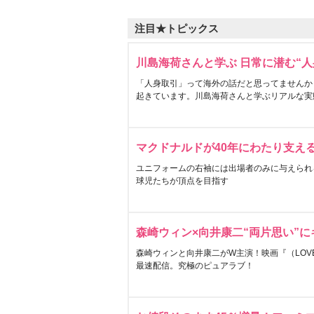
注目★トピックス
川島海荷さんと学ぶ 日常に潜む“人
「人身取引」って海外の話だと思ってませんか
起きています。川島海荷さんと学ぶリアルな実
マクドナルドが40年にわたり支え
ユニフォームの右袖には出場者のみに与えられ
球児たちが頂点を目指す
森崎ウィン×向井康二“両片思い”
森崎ウィンと向井康二がW主演！映画『（LOVE S
最速配信。究極のピュアラブ！