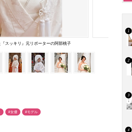
た『スッキリ』元リポーターの阿部桃子
た
#女優
#モデル