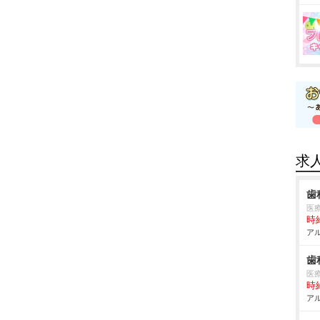
求
歯
医
時給
アル
歯
医
時給
アル