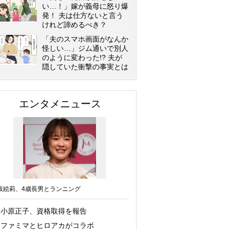
い…！」嫁が義母に怒り爆
発！ 夫は仕方ないと言う
けれど諦めるべき？
「夫のスマホ画面がなんか
怪しい…」ジム通いで別人
のように変わった!? 夫が
隠していた衝撃の事実とは
エンタメニュース
坂絵莉、4歳長男とランニング
小原正子、資格取得を報告
ファミマとヒロアカがコラボ