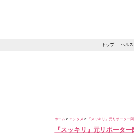
トップ
ヘルス
メイク・コスメ・スキ
ホーム
>
エンタメ
>
『スッキリ』元リポーター阿
『スッキリ』元リポーター