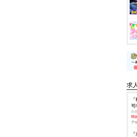
求
「
可
医
時給
アル
「