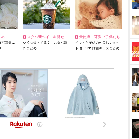
とめ
スタバ新作イッキ見せ！
天使級に可愛い子供たち
猫写真集…
いくつ知ってる？ スタバ新
ペットと子供の仲良しショッ
リ
作まとめ
ト他、SNS話題キッズまとめ