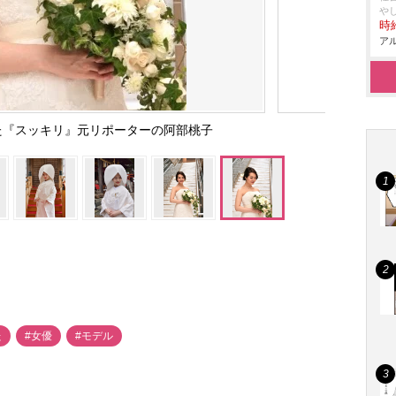
し
時給
アル
た『スッキリ』元リポーターの阿部桃子
た
#女優
#モデル