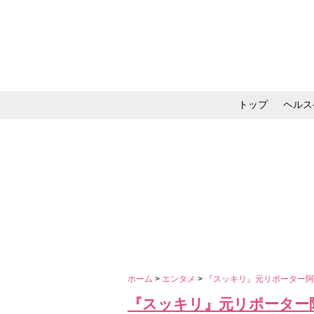
トップ
ヘルス
メイク・コスメ・スキ
ホーム
>
エンタメ
>
『スッキリ』元リポーター阿
『スッキリ』元リポーター