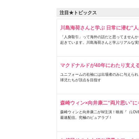
注目★トピックス
川島海荷さんと学ぶ 日常に潜む“人
「人身取引」って海外の話だと思ってませんか
起きています。川島海荷さんと学ぶリアルな実
マクドナルドが40年にわたり支え
ユニフォームの右袖には出場者のみに与えられ
球児たちが頂点を目指す
森崎ウィン×向井康二“両片思い”
森崎ウィンと向井康二がW主演！映画『（LOVE S
最速配信。究極のピュアラブ！