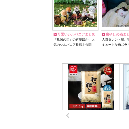
可愛いシルバニアまとめ
癒やしの猫ま
『鬼滅の刃』の再現ほか、人
人気タレント猫、
気のシルバニア投稿を公開
キュートな猫ズラ