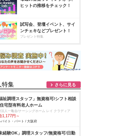
ヒットの推移をチェック！
試写会、登壇イベント、サイ
ンチェキなどプレゼント！
プレゼント特集
人特集
さらに見る
福祉調理スタッフ」無資格可/シフト相談
/住宅型有料老人ホーム
療法人一亀会/ナーシングホーム レイ クラディア
1,177円～
バイト・パート / 大阪府
未経験OK」調理スタッフ/無資格可/日勤