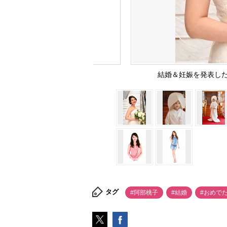
結婚＆妊娠を発表し
タグ
#阿部桃子
#結婚
#おめで