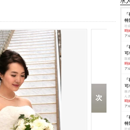
求
「
特
社
時給
アル
「
可
医
時給
アル
「
可
株
んき
時給
アル
「
特
社