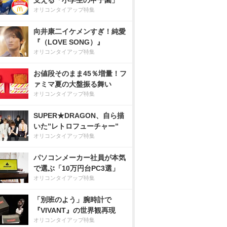
支える「小学生の甲子園」
オリコンタイアップ特集
向井康二イケメンすぎ！純愛
『（LOVE SONG）』
オリコンタイアップ特集
お値段そのまま45％増量！フ
ァミマ夏の大盤振る舞い
オリコンタイアップ特集
SUPER★DRAGON、自ら描
いた”レトロフューチャー”
オリコンタイアップ特集
パソコンメーカー社員が本気
で選ぶ「10万円台PC3選」
オリコンタイアップ特集
「別班のよう」腕時計で
『VIVANT』の世界観再現
オリコンタイアップ特集