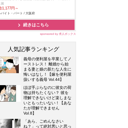
園
1,177円～
バイト・パート / 大阪府
続きはこちら
sponsored by 求人ボックス
人気記事ランキング
義母の便利屋を卒業してノ
ーストレス！ 離婚から始
まる妻と娘の新たな人生に
悔いはなし！【嫁を便利屋
扱いする義母 Vol.44】
ほぼ手ぶらなのに彼女の荷
物は持ちたくない？ 彼を
理解できないけど楽しまな
いともったいない！【あな
たが理解できません
Vol.8】
「あら、ごめんなさい
ね？」って絶対悪いと思っ