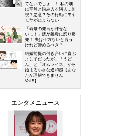
てないでしょ…！ 私の畑
に平然と踏み入る隣人…無
視？悪意？その行動にモヤ
モヤが止まらない
「義母の発言が許せな
い…！」嫁が義母に怒り爆
発！ 夫は仕方ないと言う
けれど諦めるべき？
結婚前提の付き合いに喜ぶ
よし子だったが…「うど
ん」と「オムライス」から
始まる小さな違和感【あな
たが理解できません
Vol.5】
エンタメニュース