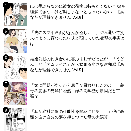
ほぼ手ぶらなのに彼女の荷物は持ちたくない？ 彼を
理解できないけど楽しまないともったいない！【あ
なたが理解できません Vol.8】
「夫のスマホ画面がなんか怪しい…」ジム通いで別
人のように変わった!? 夫が隠していた衝撃の事実と
は
結婚前提の付き合いに喜ぶよし子だったが…「うど
ん」と「オムライス」から始まる小さな違和感【あ
なたが理解できません Vol.5】
「嫁に問題があるから息子が目移りしたのよ！」義
母の驚きの見解に唖然…嫁の高学歴が原因だと主
張!?
「私が絶対に娘の可能性を開花させる…！」娘に高
額を注ぎ自分の夢を押しつけた母の大誤算