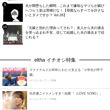
夫が闇堕ちした瞬間…これまで嫌味なヤツらが媚び
へつらう姿は滑稽だな！【母親ならすべてを許さな
いとダメですか？ Vol.28】
「元嫁と別れた理由ってそれ？」友人から夫の過去
を突っ込まれ不安…信じて結婚した夫の過去まで信
じれる？
eltha イチオシ特集
マクドナルドが40年にわたり支える「小学生の甲子
園」
オリコンタイアップ特集
向井康二イケメンすぎ！純愛『（LOVE SONG）』
オリコンタイアップ特集