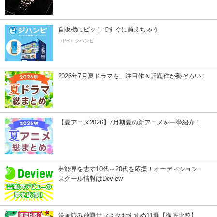
自販機にピッ！ですぐに買えちゃう
（PR）ジハンピ
2026年7月夏ドラマも、注目作＆話題作が勢ぞろい！
【夏アニメ2026】7月期夏の新アニメを一挙紹介！
芸能界を志す10代～20代を応援！オーディション・
スクール情報はDeview
漫画読み放題サブスクおすすめ11選【徹底比較】