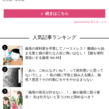
続きはこちら
sponsored by 求人ボックス
人気記事ランキング
義母の便利屋を卒業してノーストレス！ 離婚から始
まる妻と娘の新たな人生に悔いはなし！【嫁を便利
屋扱いする義母 Vol.44】
「あら、ごめんなさいね？」って絶対悪いと思って
ないでしょ…！ 私の畑に平然と踏み入る隣人…無
視？悪意？その行動にモヤモヤが止まらない
「義母の発言が許せない…！」嫁が義母に怒り爆
発！ 夫は仕方ないと言うけれど諦めるべき？