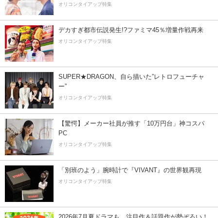
オリコンタイアップ特集
デカすぎ都市伝説発生!?ファミマ45％増量作戦再来
オリコンタイアップ特集
SUPER★DRAGON、自ら描いた”レトロフューチャ
ー”
オリコンタイアップ特集
【驚愕】メーカー社員が推す「10万円台」神コスパ
PC
オリコンタイアップ特集
「別班のよう」腕時計で『VIVANT』の世界観再現
オリコンタイアップ特集
2026年7月夏ドラマも、注目作＆話題作が勢ぞろい！