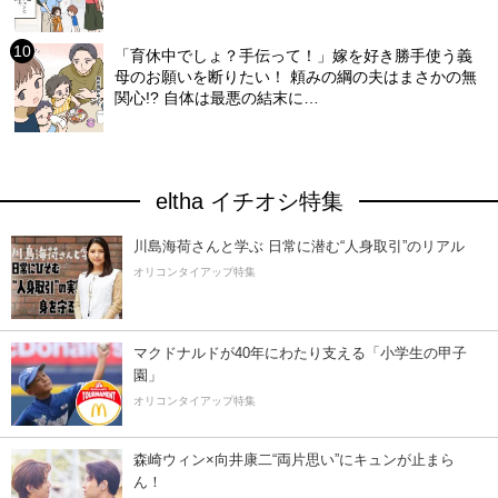
「育休中でしょ？手伝って！」嫁を好き勝手使う義
母のお願いを断りたい！ 頼みの綱の夫はまさかの無
関心!? 自体は最悪の結末に…
eltha イチオシ特集
川島海荷さんと学ぶ 日常に潜む“人身取引”のリアル
オリコンタイアップ特集
マクドナルドが40年にわたり支える「小学生の甲子
園」
オリコンタイアップ特集
森崎ウィン×向井康二“両片思い”にキュンが止まら
ん！