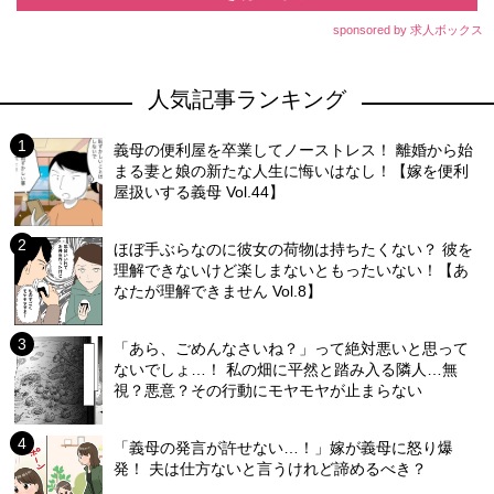
sponsored by 求人ボックス
人気記事ランキング
義母の便利屋を卒業してノーストレス！ 離婚から始
まる妻と娘の新たな人生に悔いはなし！【嫁を便利
屋扱いする義母 Vol.44】
ほぼ手ぶらなのに彼女の荷物は持ちたくない？ 彼を
理解できないけど楽しまないともったいない！【あ
なたが理解できません Vol.8】
「あら、ごめんなさいね？」って絶対悪いと思って
ないでしょ…！ 私の畑に平然と踏み入る隣人…無
視？悪意？その行動にモヤモヤが止まらない
「義母の発言が許せない…！」嫁が義母に怒り爆
発！ 夫は仕方ないと言うけれど諦めるべき？