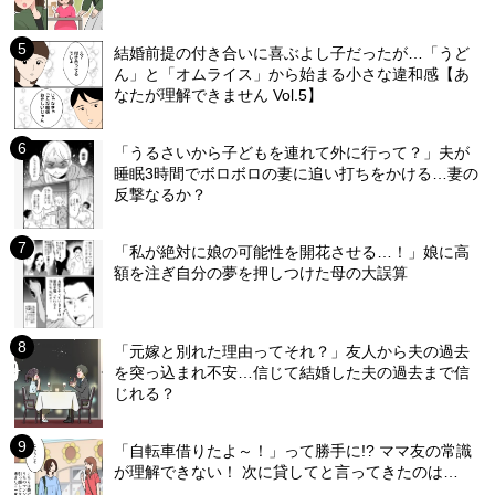
結婚前提の付き合いに喜ぶよし子だったが…「うど
ん」と「オムライス」から始まる小さな違和感【あ
なたが理解できません Vol.5】
「うるさいから子どもを連れて外に行って？」夫が
睡眠3時間でボロボロの妻に追い打ちをかける…妻の
反撃なるか？
「私が絶対に娘の可能性を開花させる…！」娘に高
額を注ぎ自分の夢を押しつけた母の大誤算
「元嫁と別れた理由ってそれ？」友人から夫の過去
を突っ込まれ不安…信じて結婚した夫の過去まで信
じれる？
「自転車借りたよ～！」って勝手に!? ママ友の常識
が理解できない！ 次に貸してと言ってきたのは…