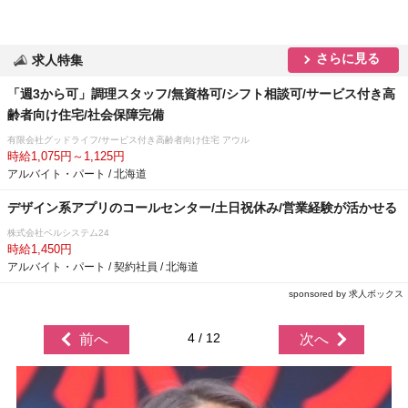
さらに見る
求人特集
「週3から可」調理スタッフ/無資格可/シフト相談可/サービス付き高
齢者向け住宅/社会保障完備
有限会社グッドライフ/サービス付き高齢者向け住宅 アウル
時給1,075円～1,125円
アルバイト・パート / 北海道
デザイン系アプリのコールセンター/土日祝休み/営業経験が活かせる
株式会社ベルシステム24
時給1,450円
アルバイト・パート / 契約社員 / 北海道
sponsored by 求人ボックス
4 / 12
前へ
次へ