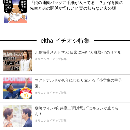
「娘の通園バッグに手紙が入ってる…？」保育園の
先生と夫の関係が怪しい!? 妻の知らない夫の顔
eltha イチオシ特集
川島海荷さんと学ぶ 日常に潜む“人身取引”のリアル
オリコンタイアップ特集
マクドナルドが40年にわたり支える「小学生の甲子
園」
オリコンタイアップ特集
森崎ウィン×向井康二“両片思い”にキュンが止まら
ん！
オリコンタイアップ特集