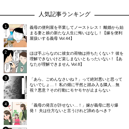
人気記事ランキング
義母の便利屋を卒業してノーストレス！ 離婚から始
まる妻と娘の新たな人生に悔いはなし！【嫁を便利
屋扱いする義母 Vol.44】
ほぼ手ぶらなのに彼女の荷物は持ちたくない？ 彼を
理解できないけど楽しまないともったいない！【あ
なたが理解できません Vol.8】
「あら、ごめんなさいね？」って絶対悪いと思って
ないでしょ…！ 私の畑に平然と踏み入る隣人…無
視？悪意？その行動にモヤモヤが止まらない
「義母の発言が許せない…！」嫁が義母に怒り爆
発！ 夫は仕方ないと言うけれど諦めるべき？