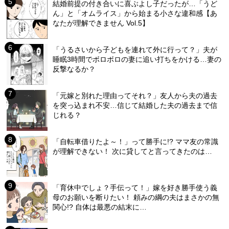
結婚前提の付き合いに喜ぶよし子だったが…「うど
ん」と「オムライス」から始まる小さな違和感【あ
なたが理解できません Vol.5】
「うるさいから子どもを連れて外に行って？」夫が
睡眠3時間でボロボロの妻に追い打ちをかける…妻の
反撃なるか？
「元嫁と別れた理由ってそれ？」友人から夫の過去
を突っ込まれ不安…信じて結婚した夫の過去まで信
じれる？
「自転車借りたよ～！」って勝手に!? ママ友の常識
が理解できない！ 次に貸してと言ってきたのは…
「育休中でしょ？手伝って！」嫁を好き勝手使う義
母のお願いを断りたい！ 頼みの綱の夫はまさかの無
関心!? 自体は最悪の結末に…