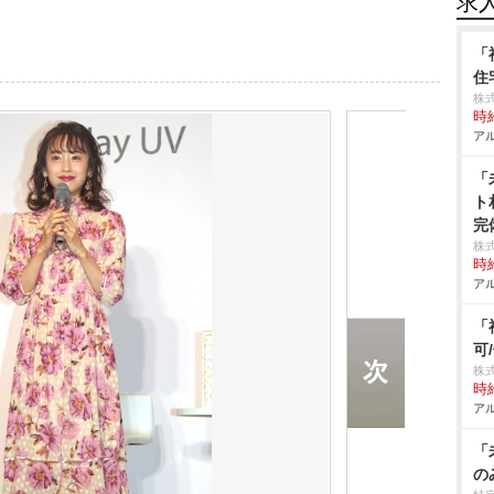
求
「
住
株
時給
アル
「
ト
完
株
時給
アル
「
可
株式
時給
アル
「
の