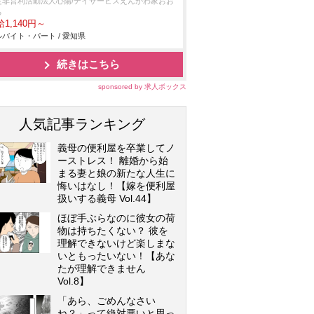
定非営利活動法人心陽/デイサービスえんがわ家おお
る
1,140円～
バイト・パート / 愛知県
続きはこちら
sponsored by 求人ボックス
人気記事ランキング
義母の便利屋を卒業してノ
ーストレス！ 離婚から始
まる妻と娘の新たな人生に
悔いはなし！【嫁を便利屋
扱いする義母 Vol.44】
ほぼ手ぶらなのに彼女の荷
物は持ちたくない？ 彼を
理解できないけど楽しまな
いともったいない！【あな
たが理解できません
Vol.8】
「あら、ごめんなさい
ね？」って絶対悪いと思っ