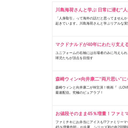
川島海荷さんと学ぶ 日常に潜む“人
「人身取引」って海外の話だと思ってませんか
起きています。川島海荷さんと学ぶリアルな実
マクドナルドが40年にわたり支え
ユニフォームの右袖には出場者のみに与えられ
球児たちが頂点を目指す
森崎ウィン×向井康二“両片思い”
森崎ウィンと向井康二がW主演！映画『（LOVE S
最速配信。究極のピュアラブ！
お値段そのまま45％増量！ファミ
ファミチキにお弁当にアイスも!?ファミリーマ
45％増量作戦」が今夏、シリーズ初の年2回開