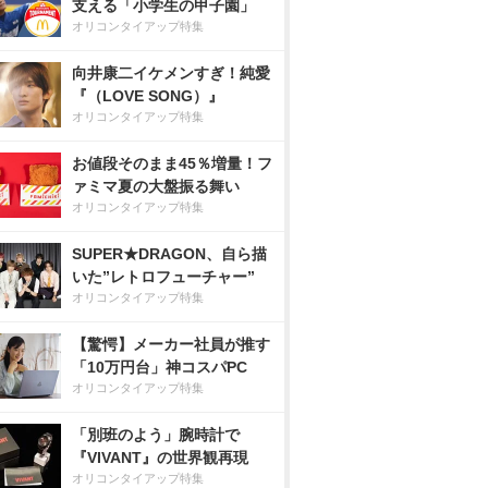
支える「小学生の甲子園」
オリコンタイアップ特集
向井康二イケメンすぎ！純愛
『（LOVE SONG）』
オリコンタイアップ特集
お値段そのまま45％増量！フ
ァミマ夏の大盤振る舞い
オリコンタイアップ特集
SUPER★DRAGON、自ら描
いた”レトロフューチャー”
オリコンタイアップ特集
【驚愕】メーカー社員が推す
「10万円台」神コスパPC
オリコンタイアップ特集
「別班のよう」腕時計で
『VIVANT』の世界観再現
オリコンタイアップ特集