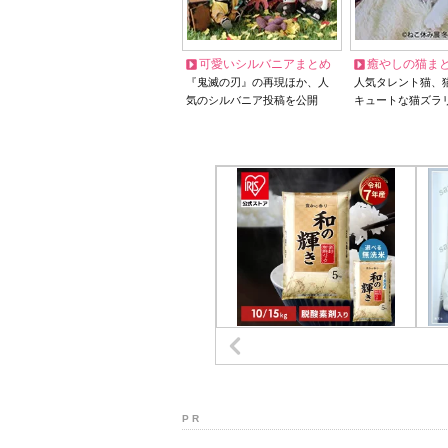
可愛いシルバニアまとめ
癒やしの猫ま
『鬼滅の刃』の再現ほか、人
人気タレント猫、
気のシルバニア投稿を公開
キュートな猫ズラ
P R