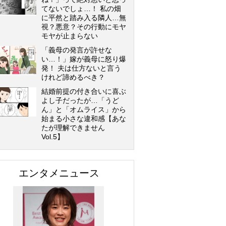
てないでしょ…！ 私の畑
に平然と踏み入る隣人…無
視？悪意？その行動にモヤ
モヤが止まらない
「義母の発言が許せな
い…！」嫁が義母に怒り爆
発！ 夫は仕方ないと言う
けれど諦めるべき？
結婚前提の付き合いに喜ぶ
よし子だったが…「うど
ん」と「オムライス」から
始まる小さな違和感【あな
たが理解できません
Vol.5】
エンタメニュース