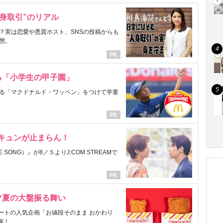
身取引”のリアル
？実は恋愛や悪質ホスト、SNSの投稿からも
態。
る「小学生の甲子園」
る「マクドナルド・ワッペン」をつけて学童
にキュンが止まらん！
ONG）』が8／５よりJ:COM STREAMで
マ夏の大盤振る舞い
ートの人気企画「お値段そのまま おかわり
催！