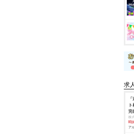
求
「
ト
完
株
時給
アル