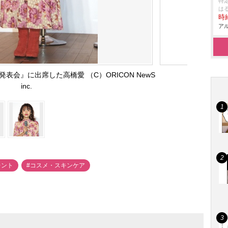
特
は
時給
アル
V新商品発表会』に出席した高橋愛 （C）ORICON NewS
inc.
レント
#コスメ・スキンケア