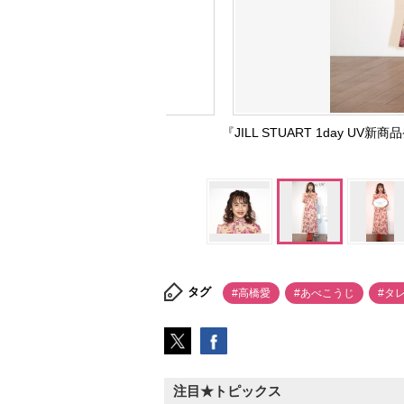
『JILL STUART 1day U
タグ
#高橋愛
#あべこうじ
#タ
注目★トピックス