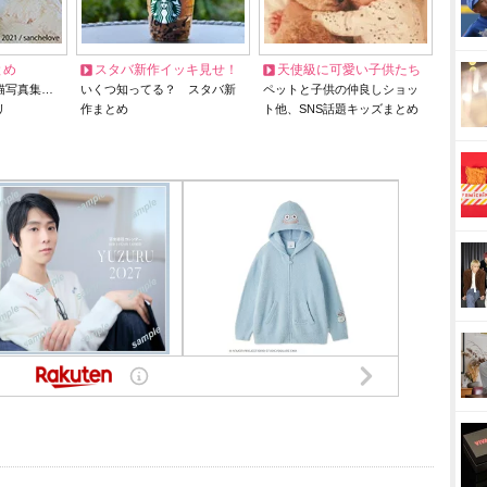
とめ
スタバ新作イッキ見せ！
天使級に可愛い子供たち
猫写真集…
いくつ知ってる？ スタバ新
ペットと子供の仲良しショッ
リ
作まとめ
ト他、SNS話題キッズまとめ