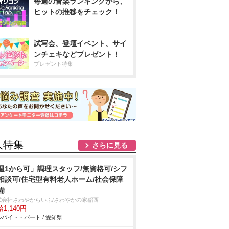
毎週の音楽ランキングから、
ヒットの推移をチェック！
試写会、登壇イベント、サイ
ンチェキなどプレゼント！
プレゼント特集
人特集
さらに見る
週1から可」調理スタッフ/無資格可/シフ
相談可/住宅型有料老人ホーム/社会保障
備
式会社さわやからいふ/さわやかの家稲西
1,140円
バイト・パート / 愛知県