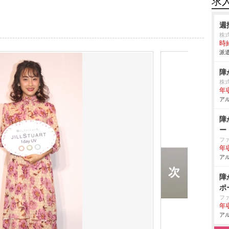
求
週
株式
時給
派遣
障
株
年
アル
障
ー
フ
年
アル
障
ポ
フ
年収
アル