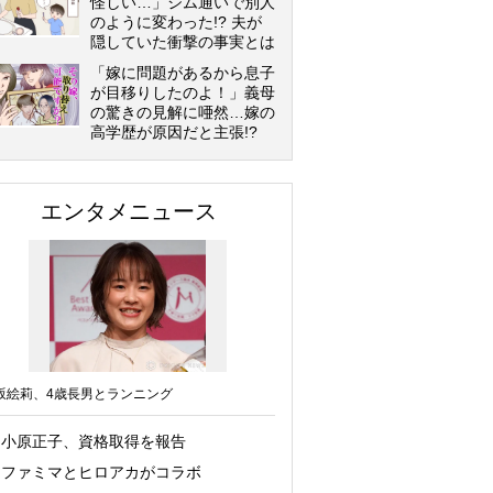
怪しい…」ジム通いで別人
のように変わった!? 夫が
隠していた衝撃の事実とは
「嫁に問題があるから息子
が目移りしたのよ！」義母
の驚きの見解に唖然…嫁の
高学歴が原因だと主張!?
エンタメニュース
坂絵莉、4歳長男とランニング
小原正子、資格取得を報告
ファミマとヒロアカがコラボ