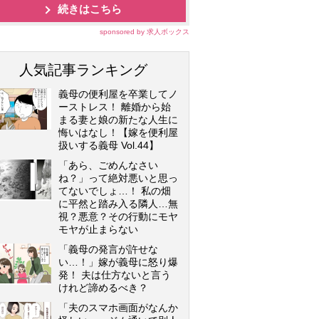
続きはこちら
sponsored by 求人ボックス
人気記事ランキング
義母の便利屋を卒業してノ
ーストレス！ 離婚から始
まる妻と娘の新たな人生に
悔いはなし！【嫁を便利屋
扱いする義母 Vol.44】
「あら、ごめんなさい
ね？」って絶対悪いと思っ
てないでしょ…！ 私の畑
に平然と踏み入る隣人…無
視？悪意？その行動にモヤ
モヤが止まらない
「義母の発言が許せな
い…！」嫁が義母に怒り爆
発！ 夫は仕方ないと言う
けれど諦めるべき？
「夫のスマホ画面がなんか