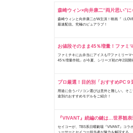
森崎ウィン×向井康二“両片思い”
森崎ウィンと向井康二がW主演！映画『（LOVE S
最速配信。究極のピュアラブ！
お値段そのまま45％増量！ファミ
ファミチキにお弁当にアイスも!?ファミリーマ
45％増量作戦」が今夏、シリーズ初の年2回開
プロ厳選！目的別「おすすめPC９
用途に合うパソコン選びは意外と難しい。そこ
途別のおすすめモデルをご紹介！
『VIVANT』続編の鍵は…世界観
セイコーが、TBS系日曜劇場『VIVANT』コ
ューサーとセイコー担当者が魅力を解説する。