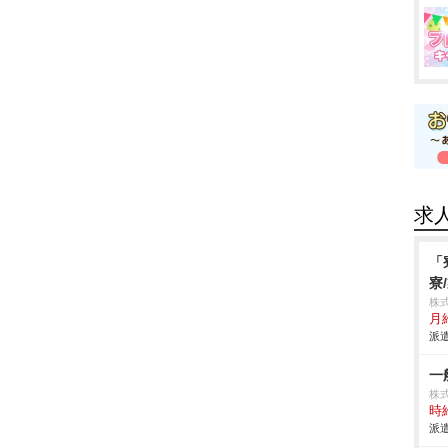
求
「
寮
株
月
派遣
一
株式
時給
派遣