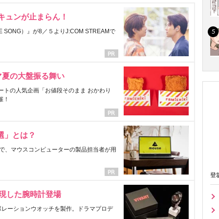
にキュンが止まらん！
ONG）』が8／５よりJ:COM STREAMで
マ夏の大盤振る舞い
ートの人気企画「お値段そのまま おかわり
催！
選」とは？
で、マウスコンピューターの製品担当者が用
登
表現した腕時計登場
ラボレーションウオッチを製作。ドラマプロデ