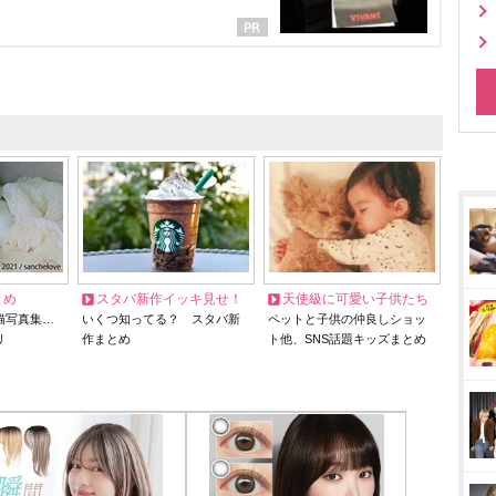
とめ
スタバ新作イッキ見せ！
天使級に可愛い子供たち
猫写真集…
いくつ知ってる？ スタバ新
ペットと子供の仲良しショッ
リ
作まとめ
ト他、SNS話題キッズまとめ