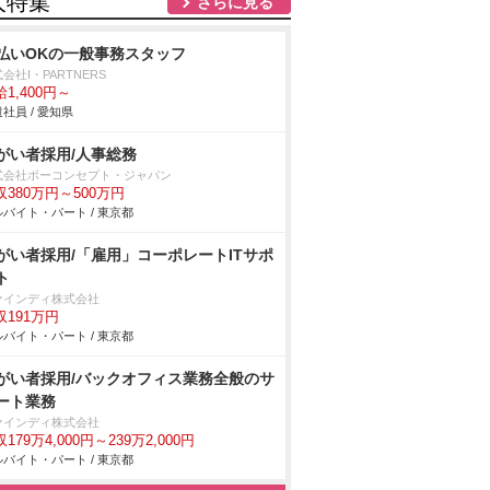
人特集
さらに見る
払いOKの一般事務スタッフ
会社I・PARTNERS
1,400円～
社員 / 愛知県
がい者採用/人事総務
式会社ボーコンセプト・ジャパン
収380万円～500万円
バイト・パート / 東京都
がい者採用/「雇用」コーポレートITサポ
ト
ァインディ株式会社
収191万円
バイト・パート / 東京都
がい者採用/バックオフィス業務全般のサ
ート業務
ァインディ株式会社
179万4,000円～239万2,000円
バイト・パート / 東京都