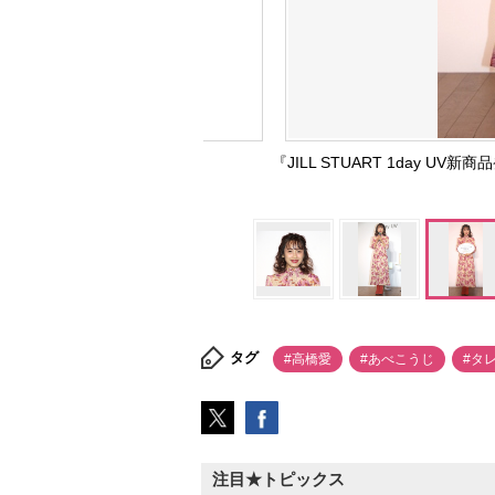
『JILL STUART 1day U
タグ
#高橋愛
#あべこうじ
#タ
注目★トピックス