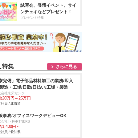
試写会、登壇イベント、サイ
ンチェキなどプレゼント！
プレゼント特集
人特集
さらに見る
寮完備」電子部品材料加工の業務/即入
/製造・工場/日勤/日払い/工場・製造
式会社京栄センター
給20万円～25万円
社員 / 北海道
般事務/オフィスワークデビューOK
会社I・PARTNERS
1,400円～
社員 / 愛知県