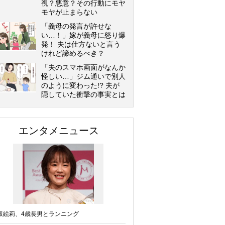
視？悪意？その行動にモヤ
モヤが止まらない
「義母の発言が許せな
い…！」嫁が義母に怒り爆
発！ 夫は仕方ないと言う
けれど諦めるべき？
「夫のスマホ画面がなんか
怪しい…」ジム通いで別人
のように変わった!? 夫が
隠していた衝撃の事実とは
エンタメニュース
坂絵莉、4歳長男とランニング