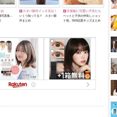
とめ
スタバ新作イッキ見せ！
天使級に可愛い子供たち
猫写真集…
いくつ知ってる？ スタバ新
ペットと子供の仲良しショッ
リ
作まとめ
ト他、SNS話題キッズまとめ