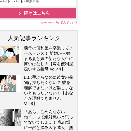
バイト・パート / 神奈川県
続きはこちら
sponsored by 求人ボックス
人気記事ランキング
義母の便利屋を卒業してノ
ーストレス！ 離婚から始
まる妻と娘の新たな人生に
悔いはなし！【嫁を便利屋
扱いする義母 Vol.44】
ほぼ手ぶらなのに彼女の荷
物は持ちたくない？ 彼を
理解できないけど楽しまな
いともったいない！【あな
たが理解できません
Vol.8】
「あら、ごめんなさい
ね？」って絶対悪いと思っ
てないでしょ…！ 私の畑
に平然と踏み入る隣人…無