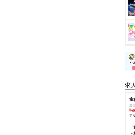
求
歯
遊
時給
アル
「
ト