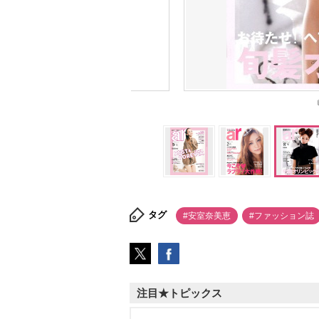
タグ
#安室奈美恵
#ファッション誌
注目★トピックス