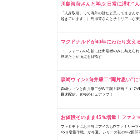
川島海荷さんと学ぶ 日常に潜む“人
「人身取引」って海外の話だと思ってませんか
起きています。川島海荷さんと学ぶリアルな実
マクドナルドが40年にわたり支え
ユニフォームの右袖には出場者のみに与えられ
球児たちが頂点を目指す
森崎ウィン×向井康二“両片思い”
森崎ウィンと向井康二がW主演！映画『（LOVE S
最速配信。究極のピュアラブ！
お値段そのまま45％増量！ファミ
ファミチキにお弁当にアイスも!?ファミリーマ
45％増量作戦」が今夏、シリーズ初の年2回開