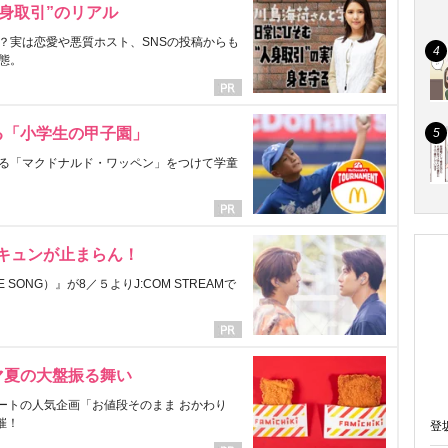
身取引”のリアル
？実は恋愛や悪質ホスト、SNSの投稿からも
態。
る「小学生の甲子園」
る「マクドナルド・ワッペン」をつけて学童
にキュンが止まらん！
ONG）』が8／５よりJ:COM STREAMで
マ夏の大盤振る舞い
ートの人気企画「お値段そのまま おかわり
催！
登