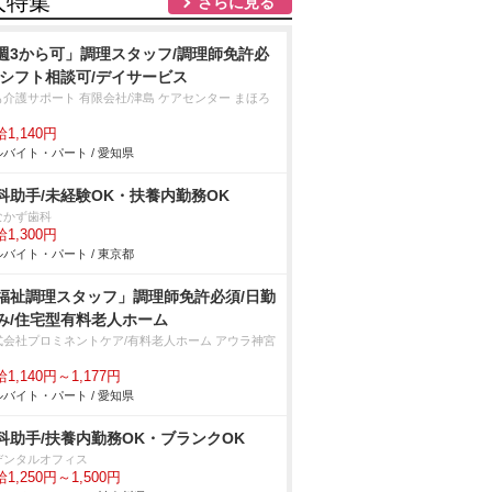
人特集
さらに見る
週3から可」調理スタッフ/調理師免許必
/シフト相談可/デイサービス
も介護サポート 有限会社/津島 ケアセンター まほろ
1,140円
バイト・パート / 愛知県
科助手/未経験OK・扶養内勤務OK
なかず歯科
1,300円
バイト・パート / 東京都
福祉調理スタッフ」調理師免許必須/日勤
み/住宅型有料老人ホーム
式会社プロミネントケア/有料老人ホーム アウラ神宮
1,140円～1,177円
バイト・パート / 愛知県
科助手/扶養内勤務OK・ブランクOK
デンタルオフィス
1,250円～1,500円