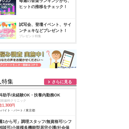
毎週の音楽ランキングから、
ヒットの推移をチェック！
試写会、登壇イベント、サイ
ンチェキなどプレゼント！
プレゼント特集
人特集
さらに見る
科助手/未経験OK・扶養内勤務OK
園前歯科クリニック
1,300円
バイト・パート / 東京都
週1から可」調理スタッフ/無資格可/シフ
相談可/小規模多機能型居宅介護/社会保