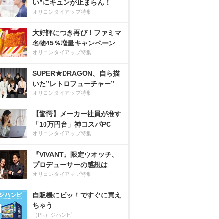
い”にキュンが止まらん！
オリコンタイアップ特集
大好評につき再び！ファミマ
名物45％増量キャンペーン
オリコンタイアップ特集
SUPER★DRAGON、自ら描
いた”レトロフューチャー”
オリコンタイアップ特集
【驚愕】メーカー社員が推す
「10万円台」神コスパPC
オリコンタイアップ特集
『VIVANT』限定ウオッチ、
プロデューサーの感想は
オリコンタイアップ特集
自販機にピッ！ですぐに買え
ちゃう
（PR）ジハンピ