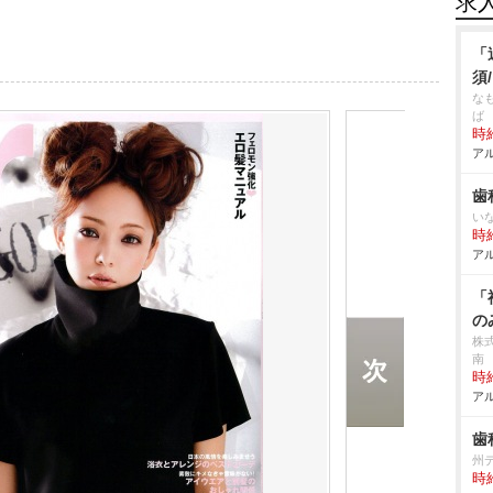
求
「
須
な
ば
時給
アル
歯
い
時給
アル
「
の
株
南
時給
アル
歯
州
時給