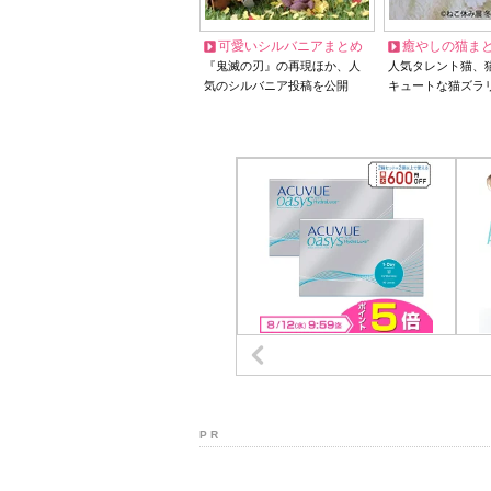
可愛いシルバニアまとめ
癒やしの猫ま
『鬼滅の刃』の再現ほか、人
人気タレント猫、
気のシルバニア投稿を公開
キュートな猫ズラ
P R