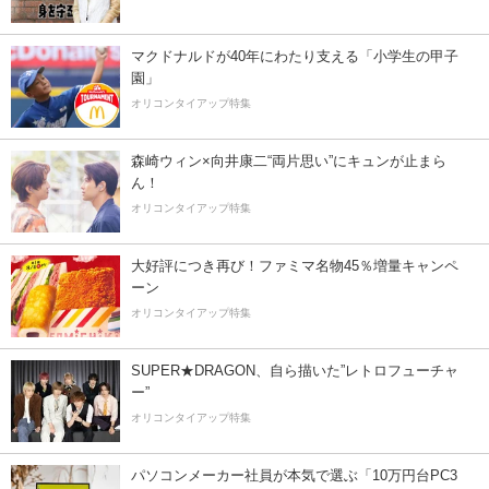
マクドナルドが40年にわたり支える「小学生の甲子
園」
オリコンタイアップ特集
森崎ウィン×向井康二“両片思い”にキュンが止まら
ん！
オリコンタイアップ特集
大好評につき再び！ファミマ名物45％増量キャンペ
ーン
オリコンタイアップ特集
SUPER★DRAGON、自ら描いた”レトロフューチャ
ー”
オリコンタイアップ特集
パソコンメーカー社員が本気で選ぶ「10万円台PC3