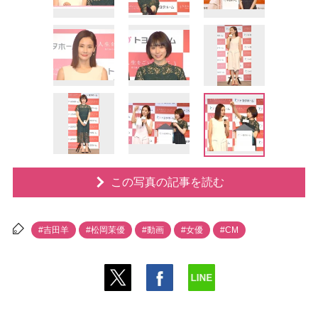
この写真の記事を読む
#吉田羊
#松岡茉優
#動画
#女優
#CM