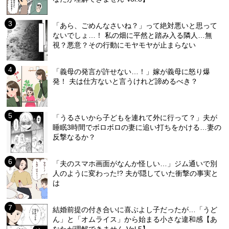
「あら、ごめんなさいね？」って絶対悪いと思って
ないでしょ…！ 私の畑に平然と踏み入る隣人…無
視？悪意？その行動にモヤモヤが止まらない
「義母の発言が許せない…！」嫁が義母に怒り爆
発！ 夫は仕方ないと言うけれど諦めるべき？
「うるさいから子どもを連れて外に行って？」夫が
睡眠3時間でボロボロの妻に追い打ちをかける…妻の
反撃なるか？
「夫のスマホ画面がなんか怪しい…」ジム通いで別
人のように変わった!? 夫が隠していた衝撃の事実と
は
結婚前提の付き合いに喜ぶよし子だったが…「うど
ん」と「オムライス」から始まる小さな違和感【あ
なたが理解できません Vol.5】