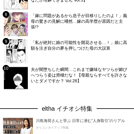
「嫁に問題があるから息子が目移りしたのよ！」義
母の驚きの見解に唖然…嫁の高学歴が原因だと主
張!?
「私が絶対に娘の可能性を開花させる…！」娘に高
額を注ぎ自分の夢を押しつけた母の大誤算
夫が闇堕ちした瞬間…これまで嫌味なヤツらが媚び
へつらう姿は滑稽だな！【母親ならすべてを許さな
いとダメですか？ Vol.28】
eltha イチオシ特集
川島海荷さんと学ぶ 日常に潜む“人身取引”のリアル
オリコンタイアップ特集