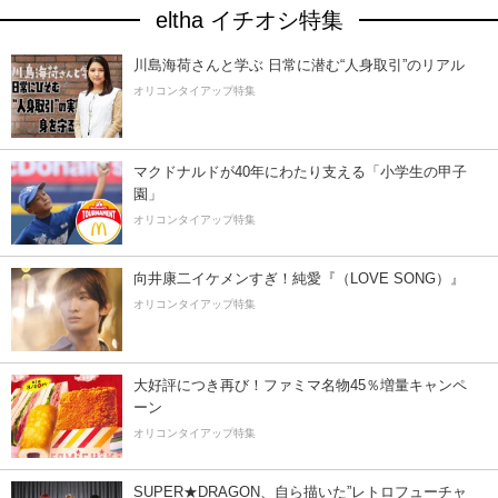
eltha イチオシ特集
川島海荷さんと学ぶ 日常に潜む“人身取引”のリアル
オリコンタイアップ特集
マクドナルドが40年にわたり支える「小学生の甲子
園」
オリコンタイアップ特集
向井康二イケメンすぎ！純愛『（LOVE SONG）』
オリコンタイアップ特集
大好評につき再び！ファミマ名物45％増量キャンペ
ーン
オリコンタイアップ特集
SUPER★DRAGON、自ら描いた”レトロフューチャ