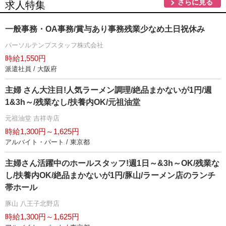
さらに見る
求人特集
一般事務・OA事務/賞与あり事務残業少なめ土日祝休み
パーソルテンプスタッフ株式会社
時給1,550円
派遣社員 / 大阪府
主婦 さん大注目!人気ラーメン調理/絶品まかないが1円/週
1&3h～/残業なし/扶養内OK/元祖油堂
元祖油堂 吉祥寺店
時給1,300円～1,625円
アルバイト・パート / 東京都
主婦さん活躍中のホールスタッフ!週1日～&3h～OK/残業な
し/扶養内OK/絶品まかないが1円/豚山/ラーメン店のランチ
帯ホール
豚山 八王子北野店
時給1,300円～1,625円