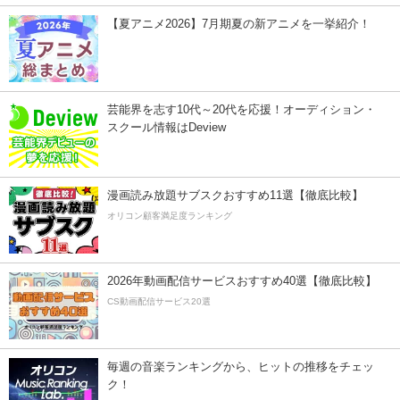
【夏アニメ2026】7月期夏の新アニメを一挙紹介！
芸能界を志す10代～20代を応援！オーディション・
スクール情報はDeview
漫画読み放題サブスクおすすめ11選【徹底比較】
オリコン顧客満足度ランキング
2026年動画配信サービスおすすめ40選【徹底比較】
CS動画配信サービス20選
毎週の音楽ランキングから、ヒットの推移をチェッ
ク！