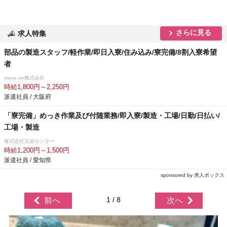
さらに見る
求人特集
部品の製造スタッフ/軽作業/即日入寮/住み込み/寮完備/8割入寮希望
者
move on株式会社
時給1,800円～2,250円
派遣社員 / 大阪府
「寮完備」めっき作業及び付随業務/即入寮/製造・工場/日勤/日払い/
工場・製造
株式会社京栄センター
時給1,200円～1,500円
派遣社員 / 愛知県
sponsored by 求人ボックス
1 / 8
前へ
次へ