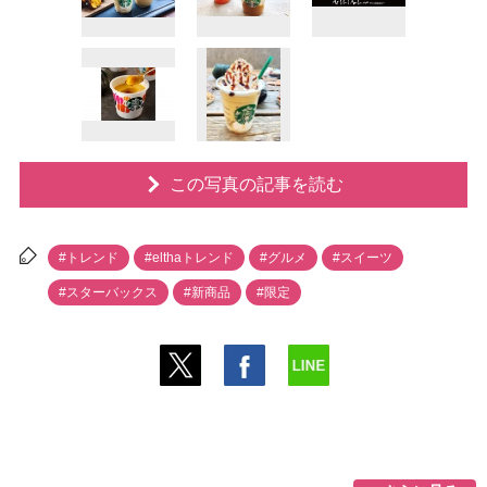
この写真の記事を読む
#トレンド
#elthaトレンド
#グルメ
#スイーツ
#スターバックス
#新商品
#限定