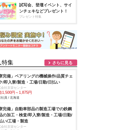
試写会、登壇イベント、サイ
ンチェキなどプレゼント！
プレゼント特集
人特集
さらに見る
寮完備」ベアリングの機械操作/品質チェ
ク/即入寮/製造・工場/日勤/日払い
式会社京栄センター
1,500円～1,875円
社員 / 北海道
寮完備」自動車部品の製造工場での鉄鋼
品の加工・検査/即入寮/製造・工場/日勤/
払い/工場・製造
式会社京栄センター