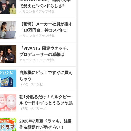
で見えた”バンドらしさ”
オリコンタイアップ特集
【驚愕】メーカー社員が推す
「10万円台」神コスパPC
オリコンタイアップ特集
『VIVANT』限定ウオッチ、
プロデューサーの感想は
オリコンタイアップ特集
自販機にピッ！ですぐに買え
ちゃう
（PR）ジハンピ
朝1分貼るだけ！ミルクピー
ルで一日中ずっとうるツヤ肌
（PR）サボリーノ
2026年7月夏ドラマも、注目
作＆話題作が勢ぞろい！