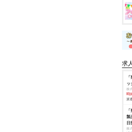
求
「
ッ
株
時給
派遣
「
製
日
株