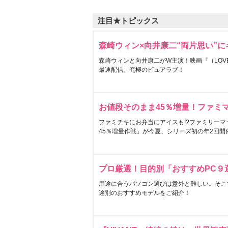
注目★トピックス
森崎ウィン×向井康二“両片思い”
森崎ウィンと向井康二がW主演！映画『（LOVE S
最速配信。究極のピュアラブ！
お値段そのまま45％増量！ファミ
ファミチキにお弁当にアイスも!?ファミリーマ
45％増量作戦」が今夏、シリーズ初の年2回開
プロ厳選！目的別「おすすめPC９
用途に合うパソコン選びは意外と難しい。そこ
途別のおすすめモデルをご紹介！