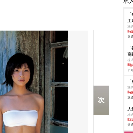
求
「
工
株
時給
派遣
「
高
株式
時給
アル
「
株
時給
派遣
人
株式
時給
派遣