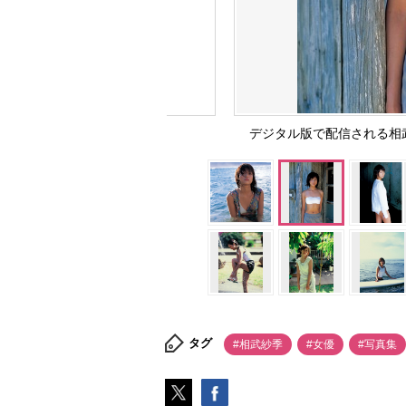
デジタル版で配信される相武
タグ
#相武紗季
#女優
#写真集