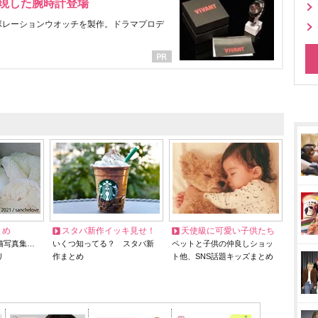
表現した腕時計登場
ラボレーションウオッチを製作。ドラマプロデ
とめ
スタバ新作イッキ見せ！
天使級に可愛い子供たち
猫写真集…
いくつ知ってる？ スタバ新
ペットと子供の仲良しショッ
リ
作まとめ
ト他、SNS話題キッズまとめ