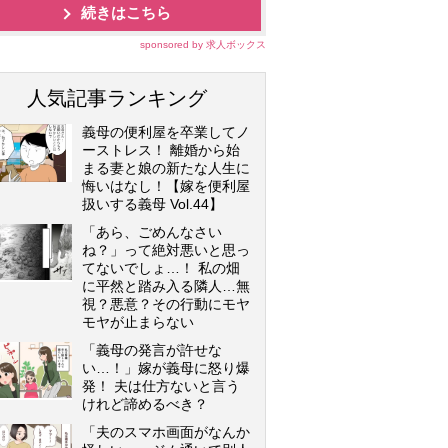
続きはこちら
sponsored by 求人ボックス
人気記事ランキング
義母の便利屋を卒業してノ
ーストレス！ 離婚から始
まる妻と娘の新たな人生に
悔いはなし！【嫁を便利屋
扱いする義母 Vol.44】
「あら、ごめんなさい
ね？」って絶対悪いと思っ
てないでしょ…！ 私の畑
に平然と踏み入る隣人…無
視？悪意？その行動にモヤ
モヤが止まらない
「義母の発言が許せな
い…！」嫁が義母に怒り爆
発！ 夫は仕方ないと言う
けれど諦めるべき？
「夫のスマホ画面がなんか