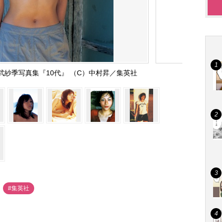
紗季写真集『10代』 （C）中村昇／集英社
#集英社