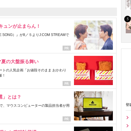
にキュンが止まらん！
ONG）』が8／５よりJ:COM STREAMで
マ夏の大盤振る舞い
ートの人気企画「お値段そのまま おかわり
催！
選」とは？
登
で、マウスコンピューターの製品担当者が用