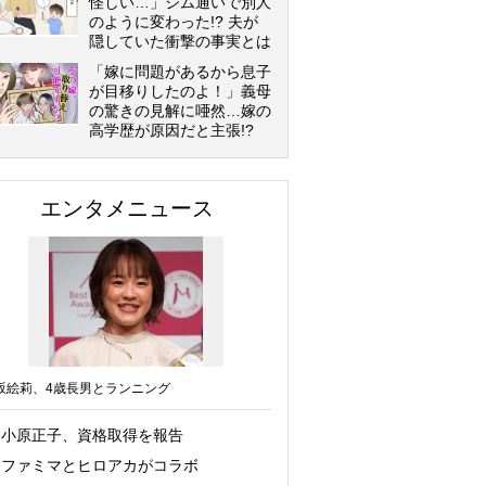
怪しい…」ジム通いで別人
のように変わった!? 夫が
隠していた衝撃の事実とは
「嫁に問題があるから息子
が目移りしたのよ！」義母
の驚きの見解に唖然…嫁の
高学歴が原因だと主張!?
エンタメニュース
坂絵莉、4歳長男とランニング
小原正子、資格取得を報告
ファミマとヒロアカがコラボ