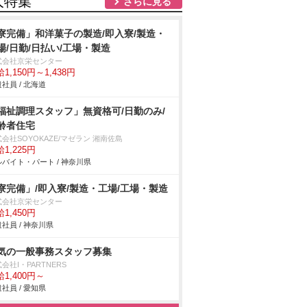
人特集
さらに見る
寮完備」和洋菓子の製造/即入寮/製造・
場/日勤/日払い/工場・製造
式会社京栄センター
1,150円～1,438円
社員 / 北海道
福祉調理スタッフ」無資格可/日勤のみ/
齢者住宅
会社SOYOKAZE/マゼラン 湘南佐島
1,225円
バイト・パート / 神奈川県
寮完備」/即入寮/製造・工場/工場・製造
式会社京栄センター
1,450円
社員 / 神奈川県
気の一般事務スタッフ募集
会社I・PARTNERS
1,400円～
社員 / 愛知県