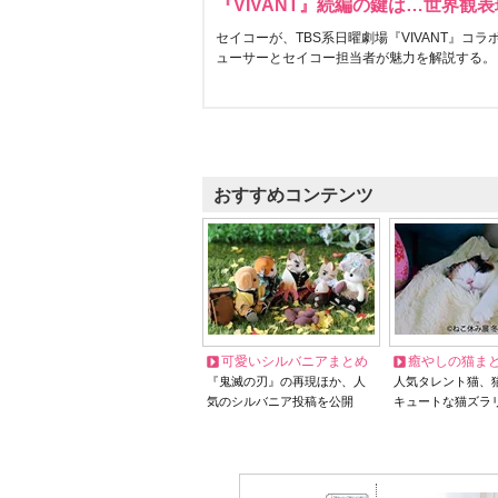
『VIVANT』続編の鍵は…世界観
セイコーが、TBS系日曜劇場『VIVANT』コ
ューサーとセイコー担当者が魅力を解説する。
おすすめコンテンツ
可愛いシルバニアまとめ
癒やしの猫ま
『鬼滅の刃』の再現ほか、人
人気タレント猫、
気のシルバニア投稿を公開
キュートな猫ズラ