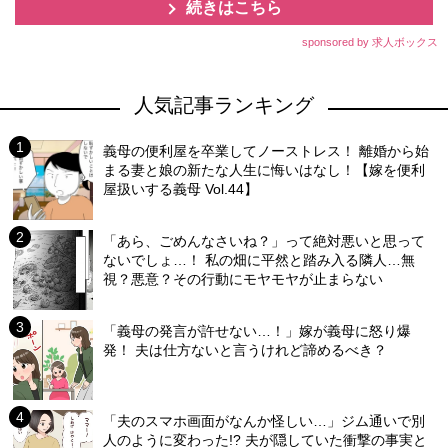
続きはこちら
sponsored by 求人ボックス
人気記事ランキング
義母の便利屋を卒業してノーストレス！ 離婚から始
まる妻と娘の新たな人生に悔いはなし！【嫁を便利
屋扱いする義母 Vol.44】
「あら、ごめんなさいね？」って絶対悪いと思って
ないでしょ…！ 私の畑に平然と踏み入る隣人…無
視？悪意？その行動にモヤモヤが止まらない
「義母の発言が許せない…！」嫁が義母に怒り爆
発！ 夫は仕方ないと言うけれど諦めるべき？
「夫のスマホ画面がなんか怪しい…」ジム通いで別
人のように変わった!? 夫が隠していた衝撃の事実と