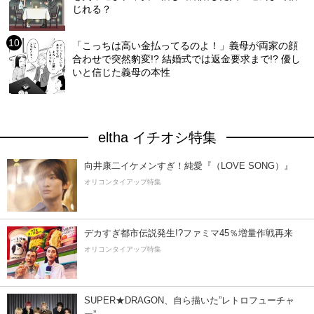
じれる？
「こっちは高い金払ってるのよ！」義母が両家の顔
合わせで突然豹変!? 結婚式では返金要求まで!? 優し
いと信じた義母の本性
eltha イチオシ特集
向井康二イケメンすぎ！純愛『（LOVE SONG）』
オリコンタイアップ特集
デカすぎ都市伝説発生!?ファミマ45％増量作戦再来
オリコンタイアップ特集
SUPER★DRAGON、自ら描いた”レトロフューチャ