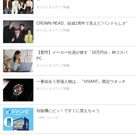
ー”
オリコンタイアップ特集
CROWN HEAD、結成1周年で見えた”バンドらしさ”
オリコンタイアップ特集
【驚愕】メーカー社員が推す「10万円台」神コスパ
PC
オリコンタイアップ特集
一番似合う登場人物は…『VIVANT』限定ウオッチ
オリコンタイアップ特集
自販機にピッ！ですぐに買えちゃう
（PR）ジハンピ