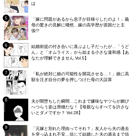
は
「嫁に問題があるから息子が目移りしたのよ！」義
母の驚きの見解に唖然…嫁の高学歴が原因だと主
張!?
結婚前提の付き合いに喜ぶよし子だったが…「うど
ん」と「オムライス」から始まる小さな違和感【あ
なたが理解できません Vol.5】
「私が絶対に娘の可能性を開花させる…！」娘に高
額を注ぎ自分の夢を押しつけた母の大誤算
夫が闇堕ちした瞬間…これまで嫌味なヤツらが媚び
へつらう姿は滑稽だな！【母親ならすべてを許さな
いとダメですか？ Vol.28】
「元嫁と別れた理由ってそれ？」友人から夫の過去
を突っ込まれ不安…信じて結婚した夫の過去まで信