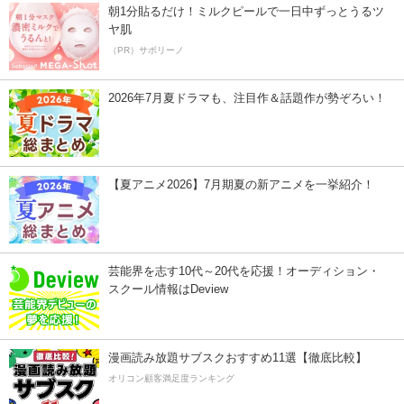
朝1分貼るだけ！ミルクピールで一日中ずっとうるツ
ヤ肌
（PR）サボリーノ
2026年7月夏ドラマも、注目作＆話題作が勢ぞろい！
【夏アニメ2026】7月期夏の新アニメを一挙紹介！
芸能界を志す10代～20代を応援！オーディション・
スクール情報はDeview
漫画読み放題サブスクおすすめ11選【徹底比較】
オリコン顧客満足度ランキング