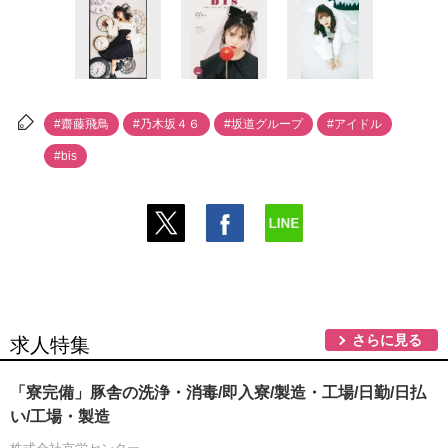
#齋藤飛鳥
#乃木坂４６
#坂道グループ
#アイドル
#bis
さらに見る
求人特集
「寮完備」豚舎の洗浄・消毒/即入寮/製造・工場/日勤/日払
い/工場・製造