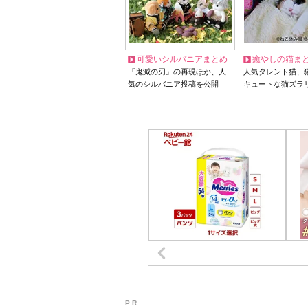
可愛いシルバニアまとめ
癒やしの猫ま
『鬼滅の刃』の再現ほか、人
人気タレント猫、
気のシルバニア投稿を公開
キュートな猫ズラ
P R