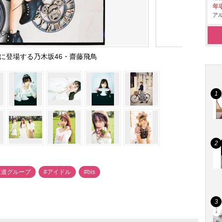
年
アル
月号に登場する乃木坂46・齋藤飛鳥
坂道グループ
#アイドル
#bis