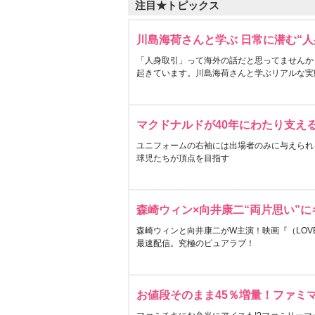
注目★トピックス
川島海荷さんと学ぶ 日常に潜む“人
「人身取引」って海外の話だと思ってませんか
起きています。川島海荷さんと学ぶリアルな実
マクドナルドが40年にわたり支え
ユニフォームの右袖には出場者のみに与えられ
球児たちが頂点を目指す
森崎ウィン×向井康二“両片思い”
森崎ウィンと向井康二がW主演！映画『（LOVE S
最速配信。究極のピュアラブ！
お値段そのまま45％増量！ファミ