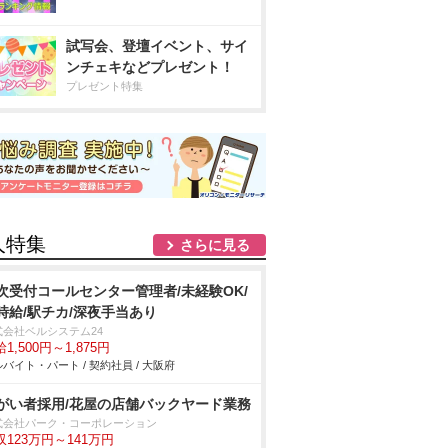
試写会、登壇イベント、サイ
ンチェキなどプレゼント！
プレゼント特集
人特集
さらに見る
次受付コールセンター管理者/未経験OK/
時給/駅チカ/深夜手当あり
式会社ベルシステム24
1,500円～1,875円
バイト・パート / 契約社員 / 大阪府
がい者採用/花屋の店舗バックヤード業務
式会社パーク・コーポレーション
収123万円～141万円