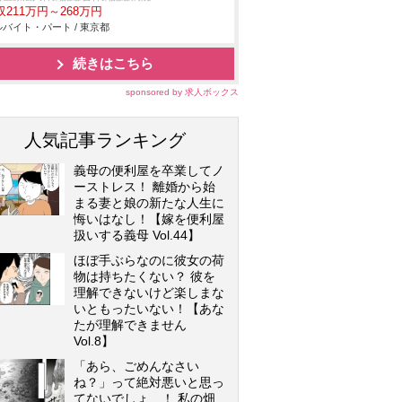
収211万円～268万円
バイト・パート / 東京都
続きはこちら
sponsored by 求人ボックス
人気記事ランキング
義母の便利屋を卒業してノ
ーストレス！ 離婚から始
まる妻と娘の新たな人生に
悔いはなし！【嫁を便利屋
扱いする義母 Vol.44】
ほぼ手ぶらなのに彼女の荷
物は持ちたくない？ 彼を
理解できないけど楽しまな
いともったいない！【あな
たが理解できません
Vol.8】
「あら、ごめんなさい
ね？」って絶対悪いと思っ
てないでしょ…！ 私の畑