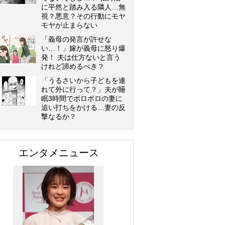
に平然と踏み入る隣人…無
視？悪意？その行動にモヤ
モヤが止まらない
「義母の発言が許せな
い…！」嫁が義母に怒り爆
発！ 夫は仕方ないと言う
けれど諦めるべき？
「うるさいから子どもを連
れて外に行って？」夫が睡
眠3時間でボロボロの妻に
追い打ちをかける…妻の反
撃なるか？
エンタメニュース