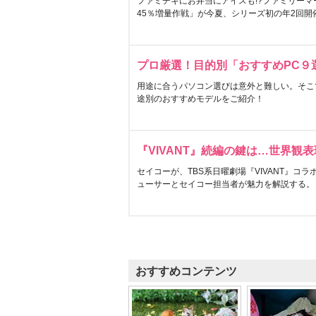
ファミチキにお弁当にアイスも!?ファミリーマ
45％増量作戦」が今夏、シリーズ初の年2回開
プロ厳選！目的別「おすすめPC９
用途に合うパソコン選びは意外と難しい。そこ
途別のおすすめモデルをご紹介！
『VIVANT』続編の鍵は…世界観
セイコーが、TBS系日曜劇場『VIVANT』コ
ューサーとセイコー担当者が魅力を解説する。
おすすめコンテンツ