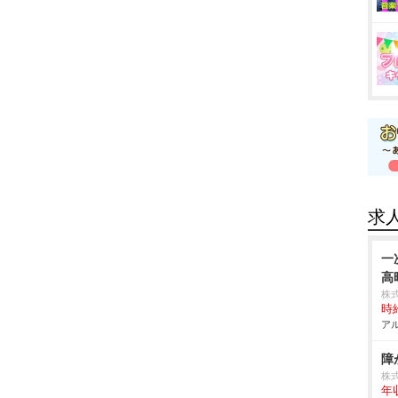
求
一
高
株
時給
アル
障
株
年