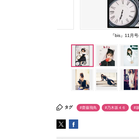
『bis』11
タグ
#齋藤飛鳥
#乃木坂４６
#