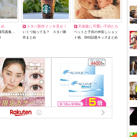
とめ
スタバ新作イッキ見せ！
天使級に可愛い子供たち
猫写真集…
いくつ知ってる？ スタバ新
ペットと子供の仲良しショッ
リ
作まとめ
ト他、SNS話題キッズまとめ