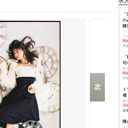
求
「
の
障
プ
ス
時給
アル
「
可
株式
時給
アル
ト
場
株
月
派遣
障
社