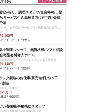
人特集
さらに見る
週1から可」調理スタッフ/無資格可/日勤
み/サービス付き高齢者向け住宅/社会保
完備
レシャス 合同会社/サービス付き高齢者向け住宅 コ
モス
1,200円
バイト・パート / 大阪府
福祉調理スタッフ」無資格可/シフト相談
/住宅型有料老人ホーム
会社reborn/メディケアレジデンス名古屋名東
1,140円～
バイト・パート / 愛知県
ラック製造のお仕事/寮完備/日払い/工
・製造
式会社ライオン社
給23万円
社員 / 神奈川県
がい者採用/事務補助スタッフ
会医療法人神鋼記念会神鋼記念病院