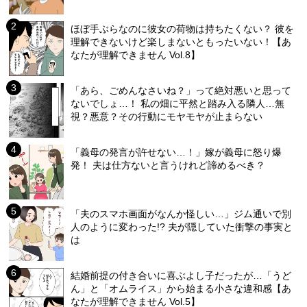
ほぼ手ぶらなのに彼女の荷物は持ちたくない？ 彼を
理解できないけど楽しまないともったいない！【あ
なたが理解できません Vol.8】
「あら、ごめんなさいね？」って絶対悪いと思って
ないでしょ…！ 私の畑に平然と踏み入る隣人…無
視？悪意？その行動にモヤモヤが止まらない
「義母の発言が許せない…！」嫁が義母に怒り爆
発！ 夫は仕方ないと言うけれど諦めるべき？
「夫のスマホ画面がなんか怪しい…」ジム通いで別
人のように変わった!? 夫が隠していた衝撃の事実と
は
結婚前提の付き合いに喜ぶよし子だったが…「うど
ん」と「オムライス」から始まる小さな違和感【あ
なたが理解できません Vol.5】