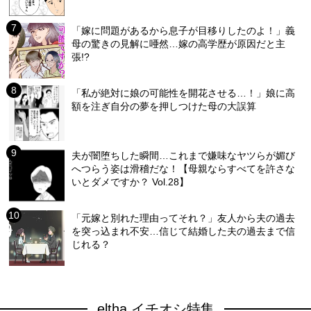
「嫁に問題があるから息子が目移りしたのよ！」義
母の驚きの見解に唖然…嫁の高学歴が原因だと主
張!?
「私が絶対に娘の可能性を開花させる…！」娘に高
額を注ぎ自分の夢を押しつけた母の大誤算
夫が闇堕ちした瞬間…これまで嫌味なヤツらが媚び
へつらう姿は滑稽だな！【母親ならすべてを許さな
いとダメですか？ Vol.28】
「元嫁と別れた理由ってそれ？」友人から夫の過去
を突っ込まれ不安…信じて結婚した夫の過去まで信
じれる？
eltha イチオシ特集