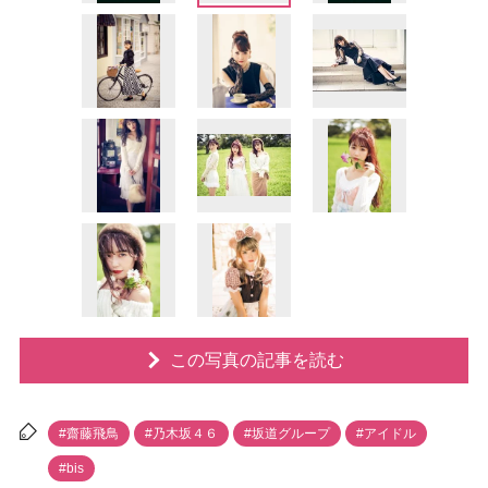
この写真の記事を読む
#齋藤飛鳥
#乃木坂４６
#坂道グループ
#アイドル
#bis