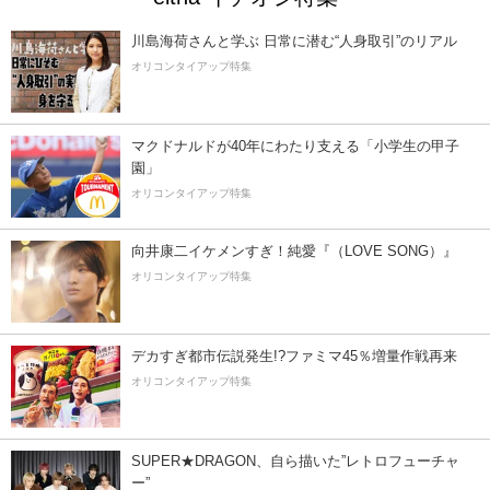
川島海荷さんと学ぶ 日常に潜む“人身取引”のリアル
オリコンタイアップ特集
マクドナルドが40年にわたり支える「小学生の甲子
園」
オリコンタイアップ特集
向井康二イケメンすぎ！純愛『（LOVE SONG）』
オリコンタイアップ特集
デカすぎ都市伝説発生!?ファミマ45％増量作戦再来
オリコンタイアップ特集
SUPER★DRAGON、自ら描いた”レトロフューチャ
ー”