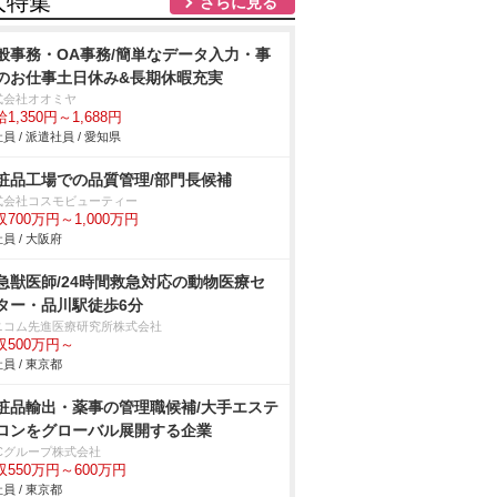
人特集
さらに見る
般事務・OA事務/簡単なデータ入力・事
のお仕事土日休み&長期休暇充実
式会社オオミヤ
1,350円～1,688円
員 / 派遣社員 / 愛知県
粧品工場での品質管理/部門長候補
式会社コスモビューティー
収700万円～1,000万円
員 / 大阪府
急獣医師/24時間救急対応の動物医療セ
ター・品川駅徒歩6分
ニコム先進医療研究所株式会社
収500万円～
員 / 東京都
粧品輸出・薬事の管理職候補/大手エステ
ロンをグローバル展開する企業
BCグループ株式会社
収550万円～600万円
員 / 東京都