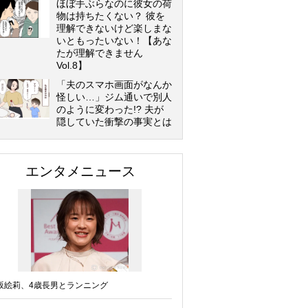
ほぼ手ぶらなのに彼女の荷
物は持ちたくない？ 彼を
理解できないけど楽しまな
いともったいない！【あな
たが理解できません
Vol.8】
「夫のスマホ画面がなんか
怪しい…」ジム通いで別人
のように変わった!? 夫が
隠していた衝撃の事実とは
エンタメニュース
坂絵莉、4歳長男とランニング