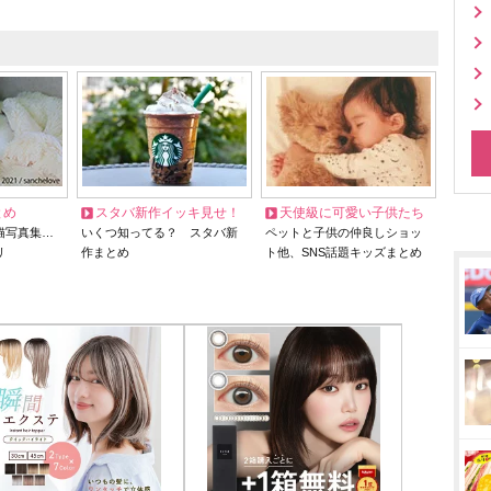
とめ
スタバ新作イッキ見せ！
天使級に可愛い子供たち
猫写真集…
いくつ知ってる？ スタバ新
ペットと子供の仲良しショッ
リ
作まとめ
ト他、SNS話題キッズまとめ