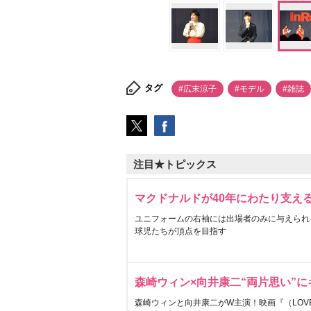
タグ
#広末涼子
#モデル
#雑誌
注目★トピックス
マクドナルドが40年にわたり支え
ユニフォームの右袖には出場者のみに与えられ
球児たちが頂点を目指す
森崎ウィン×向井康二“両片思い”
森崎ウィンと向井康二がW主演！映画『（LOVE S