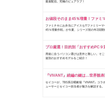
最速配信。究極のピュアラブ！
お値段そのまま45％増量！ファミ
ファミチキにお弁当にアイスも!?ファミリーマ
45％増量作戦」が今夏、シリーズ初の年2回開
プロ厳選！目的別「おすすめPC９
用途に合うパソコン選びは意外と難しい。そこ
途別のおすすめモデルをご紹介！
『VIVANT』続編の鍵は…世界観
セイコーが、TBS系日曜劇場『VIVANT』コ
ューサーとセイコー担当者が魅力を解説する。