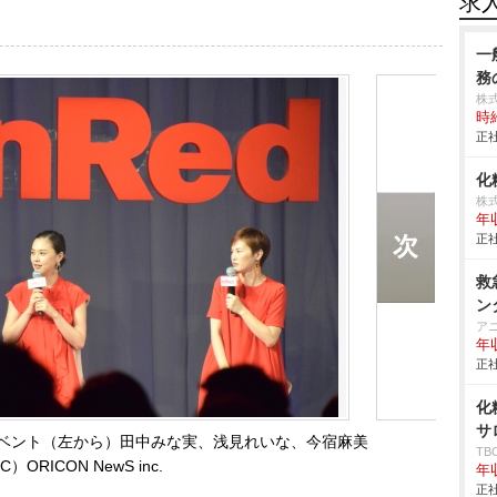
求
一
務
株
時給
正社
化
株
年
正社
救
ン
ア
年
正社
化
サ
念イベント（左から）田中みな実、浅見れいな、今宿麻美
T
C）ORICON NewS inc.
年
正社