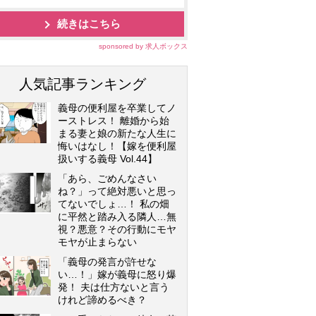
続きはこちら
sponsored by 求人ボックス
人気記事ランキング
義母の便利屋を卒業してノ
ーストレス！ 離婚から始
まる妻と娘の新たな人生に
悔いはなし！【嫁を便利屋
扱いする義母 Vol.44】
「あら、ごめんなさい
ね？」って絶対悪いと思っ
てないでしょ…！ 私の畑
に平然と踏み入る隣人…無
視？悪意？その行動にモヤ
モヤが止まらない
「義母の発言が許せな
い…！」嫁が義母に怒り爆
発！ 夫は仕方ないと言う
けれど諦めるべき？