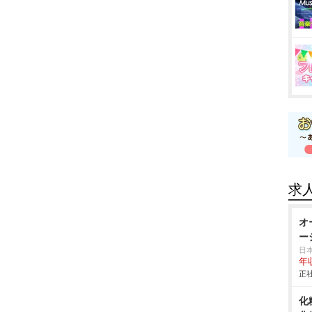
求
オ
ー
日
年
正社
化