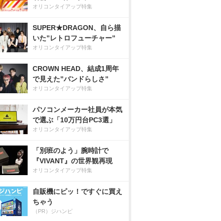
オリコンタイアップ特集
SUPER★DRAGON、自ら描
いた”レトロフューチャー”
オリコンタイアップ特集
CROWN HEAD、結成1周年
で見えた”バンドらしさ”
オリコンタイアップ特集
パソコンメーカー社員が本気
で選ぶ「10万円台PC3選」
オリコンタイアップ特集
「別班のよう」腕時計で
『VIVANT』の世界観再現
オリコンタイアップ特集
自販機にピッ！ですぐに買え
ちゃう
（PR）ジハンピ