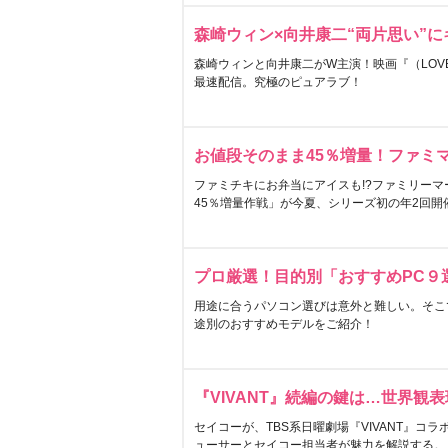
森崎ウィン×向井康二“両片思い”
森崎ウィンと向井康二がW主演！映画『（LOVE S
最速配信。究極のピュアラブ！
お値段そのまま45％増量！ファミ
ファミチキにお弁当にアイスも!?ファミリーマ
45％増量作戦」が今夏、シリーズ初の年2回開
プロ厳選！目的別「おすすめPC９
用途に合うパソコン選びは意外と難しい。そこ
途別のおすすめモデルをご紹介！
『VIVANT』続編の鍵は…世界観
セイコーが、TBS系日曜劇場『VIVANT』コ
ューサーとセイコー担当者が魅力を解説する。