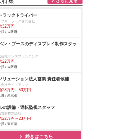
人特集
さらに見る
tトラックドライバー
トブキトラック株式会社
給32万円
員 / 大阪府
ベントブースのディスプレイ制作スタッ
式会社ケンズプランニング
給22万円
員 / 大阪府
Tソリューション法人営業 責任者候補
式会社ライトアップ
給28万円～50万円
員 / 東京都
ルの設備・運転監視スタッフ
治管財株式会社
給22万円～23万円
員 / 東京都
続きはこちら