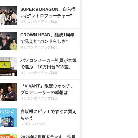
SUPER★DRAGON、自ら描
いた”レトロフューチャー”
オリコンタイアップ特集
CROWN HEAD、結成1周年
で見えた”バンドらしさ”
オリコンタイアップ特集
パソコンメーカー社員が本気
で選ぶ「10万円台PC3選」
オリコンタイアップ特集
『VIVANT』限定ウオッチ、
プロデューサーの感想は
オリコンタイアップ特集
自販機にピッ！ですぐに買え
ちゃう
（PR）ジハンピ
2026年7月夏ドラマも、注目