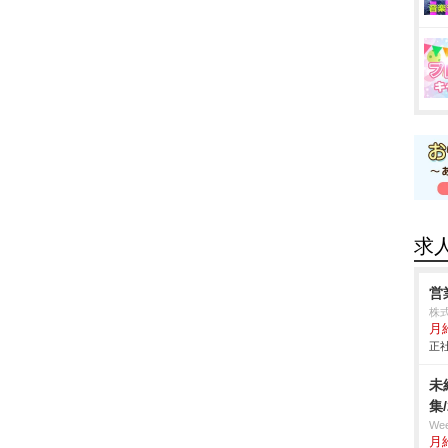
求
営
株
月給
正社
未
集
We
月