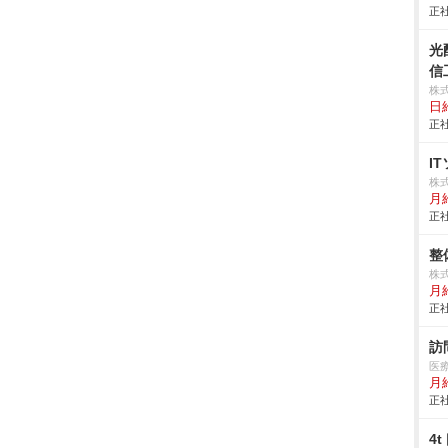
正社
光
信
株式
日
正社
I
株
月
正社
整
株式
月給
正社
訪
医
月
正社
4