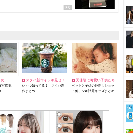
とめ
スタバ新作イッキ見せ！
天使級に可愛い子供たち
猫写真集…
いくつ知ってる？ スタバ新
ペットと子供の仲良しショッ
リ
作まとめ
ト他、SNS話題キッズまとめ