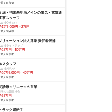
員 / 東京都
配線・携帯基地局メインの電気・電気通
工事スタッフ
会社C-dream
給1万5,000円～2万円
員 / 大阪府
Tソリューション法人営業 責任者候補
式会社ライトアップ
給28万円～50万円
員 / 東京都
体スタッフ
会社ASAKA
20万6,000円～40万円
員 / 東京都
問診療クリニックの営業
療法人社団三柚会
給35万円
員 / 東京都
tトラック運転手