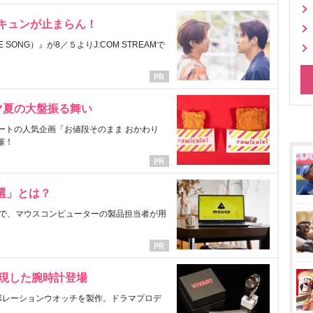
にキュンが止まらん！
ONG）』が8／５よりJ:COM STREAMで
マ夏の大盤振る舞い
ートの人気企画「お値段そのまま おかわり
催！
選」とは？
で、マウスコンピューターの製品担当者が用
表現した腕時計登場
ラボレーションウオッチを製作。ドラマプロデ