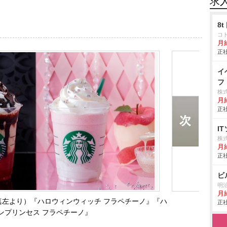
求
8
コ
月
正社
イ
フ
株
月
正社
I
株
月
正社
ビ
明
月
写真左より）『ハロウィンウィッチ フラペチーノ』『ハ
正社
ンプリンセス フラペチーノ』