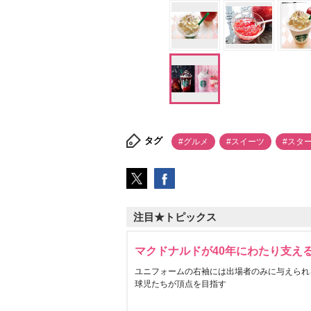
タグ
#グルメ
#スイーツ
#スタ
注目★トピックス
マクドナルドが40年にわたり支え
ユニフォームの右袖には出場者のみに与えられ
球児たちが頂点を目指す