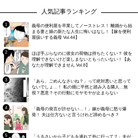
人気記事ランキング
義母の便利屋を卒業してノーストレス！ 離婚から始
まる妻と娘の新たな人生に悔いはなし！【嫁を便利
屋扱いする義母 Vol.44】
ほぼ手ぶらなのに彼女の荷物は持ちたくない？ 彼を
理解できないけど楽しまないともったいない！【あ
なたが理解できません Vol.8】
「あら、ごめんなさいね？」って絶対悪いと思って
ないでしょ…！ 私の畑に平然と踏み入る隣人…無
視？悪意？その行動にモヤモヤが止まらない
「義母の発言が許せない…！」嫁が義母に怒り爆
発！ 夫は仕方ないと言うけれど諦めるべき？
「うるさいから子どもを連れて外に行って？」夫が