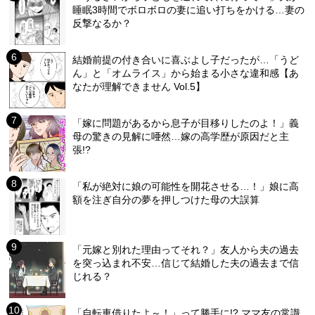
睡眠3時間でボロボロの妻に追い打ちをかける…妻の
反撃なるか？
結婚前提の付き合いに喜ぶよし子だったが…「うど
ん」と「オムライス」から始まる小さな違和感【あ
なたが理解できません Vol.5】
「嫁に問題があるから息子が目移りしたのよ！」義
母の驚きの見解に唖然…嫁の高学歴が原因だと主
張!?
「私が絶対に娘の可能性を開花させる…！」娘に高
額を注ぎ自分の夢を押しつけた母の大誤算
「元嫁と別れた理由ってそれ？」友人から夫の過去
を突っ込まれ不安…信じて結婚した夫の過去まで信
じれる？
「自転車借りたよ～！」って勝手に!? ママ友の常識