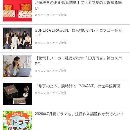
お値段そのまま45％増量！ファミマ夏の大盤振る舞
い
オリコンタイアップ特集
SUPER★DRAGON、自ら描いた”レトロフューチャ
ー”
オリコンタイアップ特集
【驚愕】メーカー社員が推す「10万円台」神コスパ
PC
オリコンタイアップ特集
「別班のよう」腕時計で『VIVANT』の世界観再現
オリコンタイアップ特集
2026年7月夏ドラマも、注目作＆話題作が勢ぞろい！