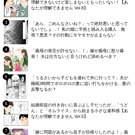
理解できないけど楽しまないともったいない！【あ
なたが理解できません Vol.8】
「あら、ごめんなさいね？」って絶対悪いと思って
ないでしょ…！ 私の畑に平然と踏み入る隣人…無
視？悪意？その行動にモヤモヤが止まらない
「義母の発言が許せない…！」嫁が義母に怒り爆
発！ 夫は仕方ないと言うけれど諦めるべき？
「うるさいから子どもを連れて外に行って？」夫が
睡眠3時間でボロボロの妻に追い打ちをかける…妻の
反撃なるか？
結婚前提の付き合いに喜ぶよし子だったが…「うど
ん」と「オムライス」から始まる小さな違和感【あ
なたが理解できません Vol.5】
「嫁に問題があるから息子が目移りしたのよ！」義