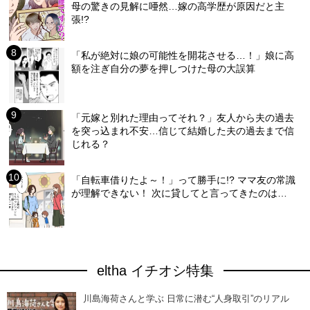
母の驚きの見解に唖然…嫁の高学歴が原因だと主
張!?
「私が絶対に娘の可能性を開花させる…！」娘に高
額を注ぎ自分の夢を押しつけた母の大誤算
「元嫁と別れた理由ってそれ？」友人から夫の過去
を突っ込まれ不安…信じて結婚した夫の過去まで信
じれる？
「自転車借りたよ～！」って勝手に!? ママ友の常識
が理解できない！ 次に貸してと言ってきたのは…
eltha イチオシ特集
川島海荷さんと学ぶ 日常に潜む“人身取引”のリアル