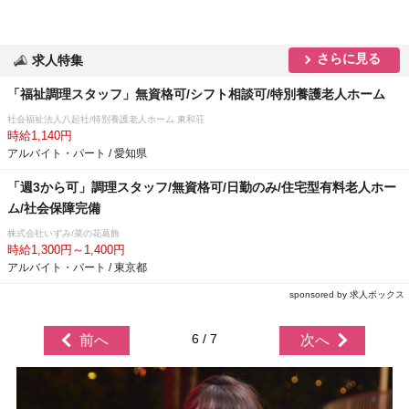
さらに見る
求人特集
「福祉調理スタッフ」無資格可/シフト相談可/特別養護老人ホーム
社会福祉法人八起社/特別養護老人ホーム 東和荘
時給1,140円
アルバイト・パート / 愛知県
「週3から可」調理スタッフ/無資格可/日勤のみ/住宅型有料老人ホー
ム/社会保障完備
株式会社いずみ/菜の花葛飾
時給1,300円～1,400円
アルバイト・パート / 東京都
sponsored by 求人ボックス
6 / 7
前へ
次へ