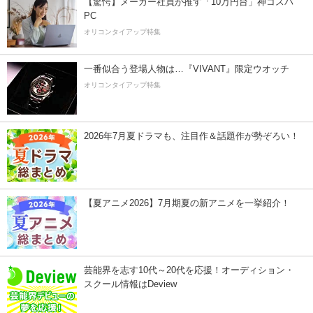
【驚愕】メーカー社員が推す「10万円台」神コスパ
PC
オリコンタイアップ特集
一番似合う登場人物は…『VIVANT』限定ウオッチ
オリコンタイアップ特集
2026年7月夏ドラマも、注目作＆話題作が勢ぞろい！
【夏アニメ2026】7月期夏の新アニメを一挙紹介！
芸能界を志す10代～20代を応援！オーディション・
スクール情報はDeview