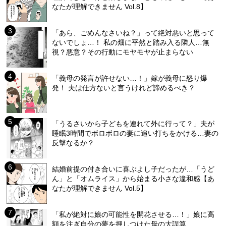
なたが理解できません Vol.8】
「あら、ごめんなさいね？」って絶対悪いと思って
ないでしょ…！ 私の畑に平然と踏み入る隣人…無
視？悪意？その行動にモヤモヤが止まらない
「義母の発言が許せない…！」嫁が義母に怒り爆
発！ 夫は仕方ないと言うけれど諦めるべき？
「うるさいから子どもを連れて外に行って？」夫が
睡眠3時間でボロボロの妻に追い打ちをかける…妻の
反撃なるか？
結婚前提の付き合いに喜ぶよし子だったが…「うど
ん」と「オムライス」から始まる小さな違和感【あ
なたが理解できません Vol.5】
「私が絶対に娘の可能性を開花させる…！」娘に高
額を注ぎ自分の夢を押しつけた母の大誤算