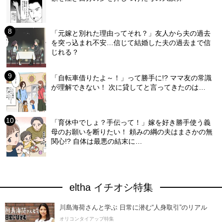
「元嫁と別れた理由ってそれ？」友人から夫の過去
を突っ込まれ不安…信じて結婚した夫の過去まで信
じれる？
「自転車借りたよ～！」って勝手に!? ママ友の常識
が理解できない！ 次に貸してと言ってきたのは…
「育休中でしょ？手伝って！」嫁を好き勝手使う義
母のお願いを断りたい！ 頼みの綱の夫はまさかの無
関心!? 自体は最悪の結末に…
eltha イチオシ特集
川島海荷さんと学ぶ 日常に潜む“人身取引”のリアル
オリコンタイアップ特集