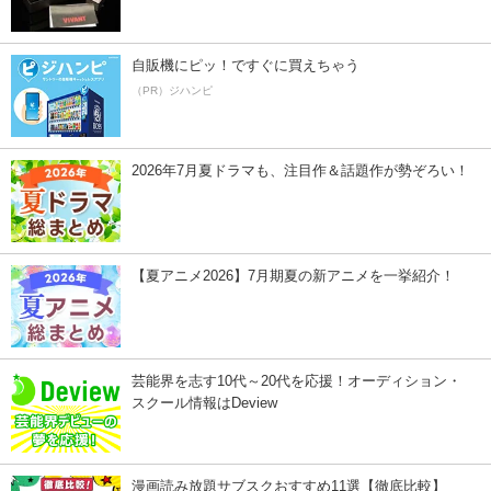
自販機にピッ！ですぐに買えちゃう
（PR）ジハンピ
2026年7月夏ドラマも、注目作＆話題作が勢ぞろい！
【夏アニメ2026】7月期夏の新アニメを一挙紹介！
芸能界を志す10代～20代を応援！オーディション・
スクール情報はDeview
漫画読み放題サブスクおすすめ11選【徹底比較】