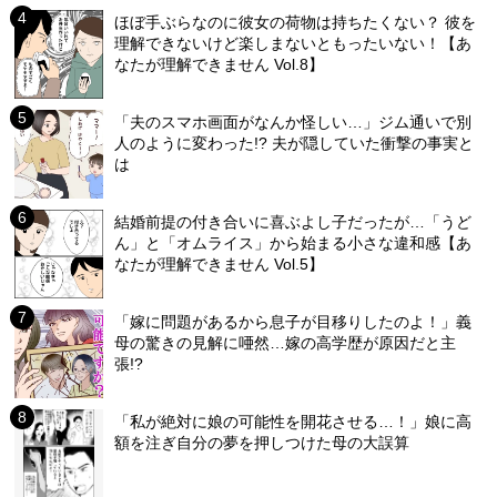
ほぼ手ぶらなのに彼女の荷物は持ちたくない？ 彼を
理解できないけど楽しまないともったいない！【あ
なたが理解できません Vol.8】
「夫のスマホ画面がなんか怪しい…」ジム通いで別
人のように変わった!? 夫が隠していた衝撃の事実と
は
結婚前提の付き合いに喜ぶよし子だったが…「うど
ん」と「オムライス」から始まる小さな違和感【あ
なたが理解できません Vol.5】
「嫁に問題があるから息子が目移りしたのよ！」義
母の驚きの見解に唖然…嫁の高学歴が原因だと主
張!?
「私が絶対に娘の可能性を開花させる…！」娘に高
額を注ぎ自分の夢を押しつけた母の大誤算