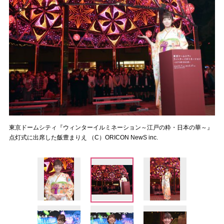
東京ドームシティ『ウィンターイルミネーション～江戸の粋・日本の華～』
点灯式に出席した飯豊まりえ （C）ORICON NewS inc.