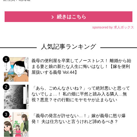
続きはこちら
sponsored by 求人ボックス
人気記事ランキング
義母の便利屋を卒業してノーストレス！ 離婚から始
まる妻と娘の新たな人生に悔いはなし！【嫁を便利
屋扱いする義母 Vol.44】
「あら、ごめんなさいね？」って絶対悪いと思って
ないでしょ…！ 私の畑に平然と踏み入る隣人…無
視？悪意？その行動にモヤモヤが止まらない
「義母の発言が許せない…！」嫁が義母に怒り爆
発！ 夫は仕方ないと言うけれど諦めるべき？