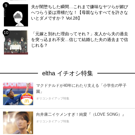
夫が闇堕ちした瞬間…これまで嫌味なヤツらが媚び
へつらう姿は滑稽だな！【母親ならすべてを許さな
いとダメですか？ Vol.28】
「元嫁と別れた理由ってそれ？」友人から夫の過去
を突っ込まれ不安…信じて結婚した夫の過去まで信
じれる？
eltha イチオシ特集
マクドナルドが40年にわたり支える「小学生の甲子
園」
オリコンタイアップ特集
向井康二イケメンすぎ！純愛『（LOVE SONG）』
オリコンタイアップ特集