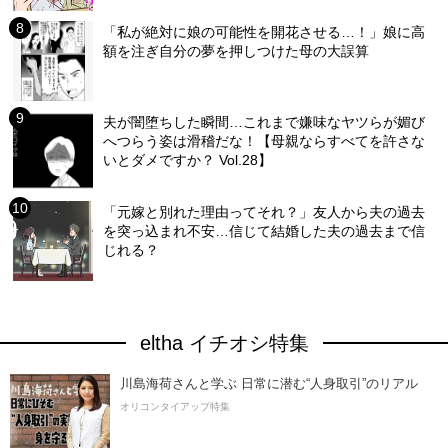
「私が絶対に娘の可能性を開花させる…！」娘に高
額を注ぎ自分の夢を押しつけた母の大誤算
夫が闇堕ちした瞬間…これまで嫌味なヤツらが媚び
へつらう姿は滑稽だな！【母親ならすべてを許さな
いとダメですか？ Vol.28】
「元嫁と別れた理由ってそれ？」友人から夫の過去
を突っ込まれ不安…信じて結婚した夫の過去まで信
じれる？
eltha イチオシ特集
川島海荷さんと学ぶ 日常に潜む“人身取引”のリアル
オリコンタイアップ特集