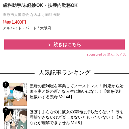
歯科助手/未経験OK・扶養内勤務OK
医療法人健港会 なみよけ歯科医院
時給1,400円
アルバイト・パート / 大阪府
続きはこちら
sponsored by 求人ボックス
人気記事ランキング
義母の便利屋を卒業してノーストレス！ 離婚から始
まる妻と娘の新たな人生に悔いはなし！【嫁を便利
屋扱いする義母 Vol.44】
ほぼ手ぶらなのに彼女の荷物は持ちたくない？ 彼を
理解できないけど楽しまないともったいない！【あ
なたが理解できません Vol.8】