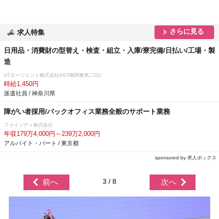
さらに見る
求人特集
日用品・消費財の型替え・検査・組立・入庫/寮完備/日払い/工場・製
造
UTエージェント株式会社AGT南関東第二CU
時給1,450円
派遣社員 / 神奈川県
障がい者採用/バックオフィス業務全般のサポート業務
ファインディ株式会社
年収179万4,000円～239万2,000円
アルバイト・パート / 東京都
sponsored by 求人ボックス
3 / 8
前へ
次へ