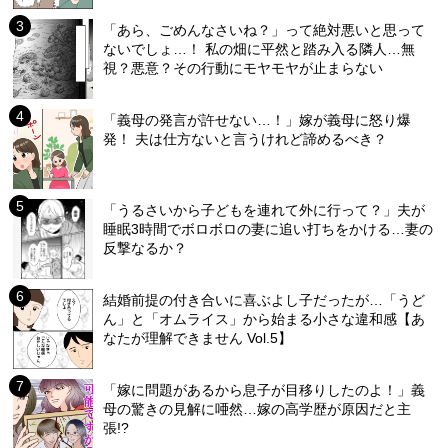
「あら、ごめんなさいね？」って絶対悪いと思って
ないでしょ…！ 私の畑に平然と踏み入る隣人…無
視？悪意？その行動にモヤモヤが止まらない
「義母の発言が許せない…！」嫁が義母に怒り爆
発！ 夫は仕方ないと言うけれど諦めるべき？
「うるさいから子どもを連れて外に行って？」夫が
睡眠3時間でボロボロの妻に追い打ちをかける…妻の
反撃なるか？
結婚前提の付き合いに喜ぶよし子だったが…「うど
ん」と「オムライス」から始まる小さな違和感【あ
なたが理解できません Vol.5】
「嫁に問題があるから息子が目移りしたのよ！」義
母の驚きの見解に唖然…嫁の高学歴が原因だと主
張!?