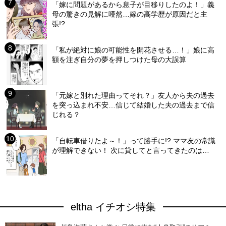
「嫁に問題があるから息子が目移りしたのよ！」義
母の驚きの見解に唖然…嫁の高学歴が原因だと主
張!?
「私が絶対に娘の可能性を開花させる…！」娘に高
額を注ぎ自分の夢を押しつけた母の大誤算
「元嫁と別れた理由ってそれ？」友人から夫の過去
を突っ込まれ不安…信じて結婚した夫の過去まで信
じれる？
「自転車借りたよ～！」って勝手に!? ママ友の常識
が理解できない！ 次に貸してと言ってきたのは…
eltha イチオシ特集