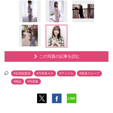
この写真の記事を読む
#生田絵梨花
#乃木坂４６
#アイドル
#坂道グループ
#雑誌
#写真集