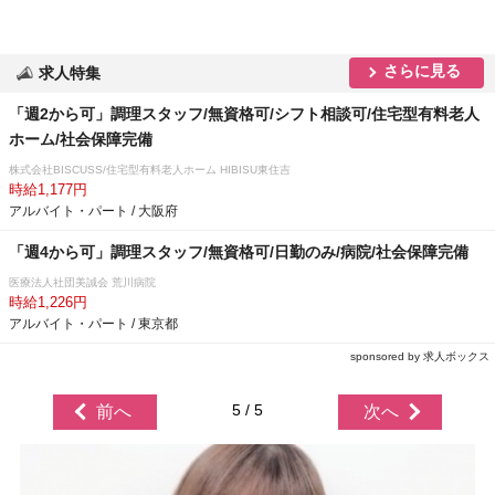
さらに見る
求人特集
「週2から可」調理スタッフ/無資格可/シフト相談可/住宅型有料老人
ホーム/社会保障完備
株式会社BISCUSS/住宅型有料老人ホーム HIBISU東住吉
時給1,177円
アルバイト・パート / 大阪府
「週4から可」調理スタッフ/無資格可/日勤のみ/病院/社会保障完備
医療法人社団美誠会 荒川病院
時給1,226円
アルバイト・パート / 東京都
sponsored by 求人ボックス
5 / 5
前へ
次へ