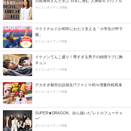
川島海荷さんと学ぶ 日常に潜む“人身取引”のリアル
オリコンタイアップ特集
マクドナルドが40年にわたり支える「小学生の甲子
園」
オリコンタイアップ特集
イケメンてんこ盛り！尊すぎる男子の純情ラブに胸
キュン
オリコンタイアップ特集
デカすぎ都市伝説発生!?ファミマ45％増量作戦再来
オリコンタイアップ特集
SUPER★DRAGON、自ら描いた”レトロフューチャ
ー”
オリコンタイアップ特集