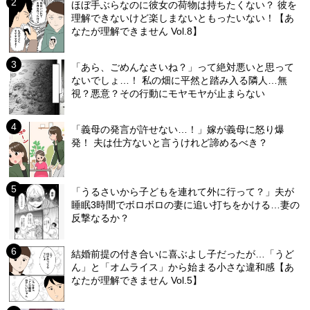
ほぼ手ぶらなのに彼女の荷物は持ちたくない？ 彼を
理解できないけど楽しまないともったいない！【あ
なたが理解できません Vol.8】
「あら、ごめんなさいね？」って絶対悪いと思って
ないでしょ…！ 私の畑に平然と踏み入る隣人…無
視？悪意？その行動にモヤモヤが止まらない
「義母の発言が許せない…！」嫁が義母に怒り爆
発！ 夫は仕方ないと言うけれど諦めるべき？
「うるさいから子どもを連れて外に行って？」夫が
睡眠3時間でボロボロの妻に追い打ちをかける…妻の
反撃なるか？
結婚前提の付き合いに喜ぶよし子だったが…「うど
ん」と「オムライス」から始まる小さな違和感【あ
なたが理解できません Vol.5】