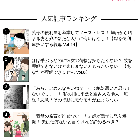
人気記事ランキング
義母の便利屋を卒業してノーストレス！ 離婚から始
まる妻と娘の新たな人生に悔いはなし！【嫁を便利
屋扱いする義母 Vol.44】
ほぼ手ぶらなのに彼女の荷物は持ちたくない？ 彼を
理解できないけど楽しまないともったいない！【あ
なたが理解できません Vol.8】
「あら、ごめんなさいね？」って絶対悪いと思って
ないでしょ…！ 私の畑に平然と踏み入る隣人…無
視？悪意？その行動にモヤモヤが止まらない
「義母の発言が許せない…！」嫁が義母に怒り爆
発！ 夫は仕方ないと言うけれど諦めるべき？