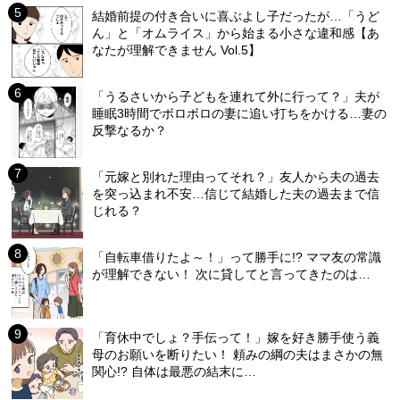
結婚前提の付き合いに喜ぶよし子だったが…「うど
ん」と「オムライス」から始まる小さな違和感【あ
なたが理解できません Vol.5】
「うるさいから子どもを連れて外に行って？」夫が
睡眠3時間でボロボロの妻に追い打ちをかける…妻の
反撃なるか？
「元嫁と別れた理由ってそれ？」友人から夫の過去
を突っ込まれ不安…信じて結婚した夫の過去まで信
じれる？
「自転車借りたよ～！」って勝手に!? ママ友の常識
が理解できない！ 次に貸してと言ってきたのは…
「育休中でしょ？手伝って！」嫁を好き勝手使う義
母のお願いを断りたい！ 頼みの綱の夫はまさかの無
関心!? 自体は最悪の結末に…