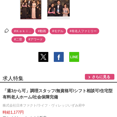
#Ｋｏｋｉ，
#動画
#モデル
#有名人ファミリー
#二世
#アワード
さらに見る
求人特集
「週3から可」調理スタッフ/無資格可/シフト相談可/住宅型
有料老人ホーム/社会保障完備
株式会社日本ファクト/ライフ・ヴィレッジいずみ府中
時給1,177円