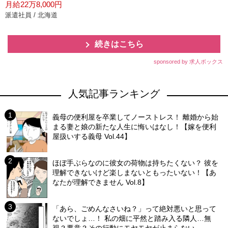
月給22万8,000円
派遣社員 / 北海道
続きはこちら
sponsored by 求人ボックス
人気記事ランキング
義母の便利屋を卒業してノーストレス！ 離婚から始
まる妻と娘の新たな人生に悔いはなし！【嫁を便利
屋扱いする義母 Vol.44】
ほぼ手ぶらなのに彼女の荷物は持ちたくない？ 彼を
理解できないけど楽しまないともったいない！【あ
なたが理解できません Vol.8】
「あら、ごめんなさいね？」って絶対悪いと思って
ないでしょ…！ 私の畑に平然と踏み入る隣人…無
視？悪意？その行動にモヤモヤが止まらない