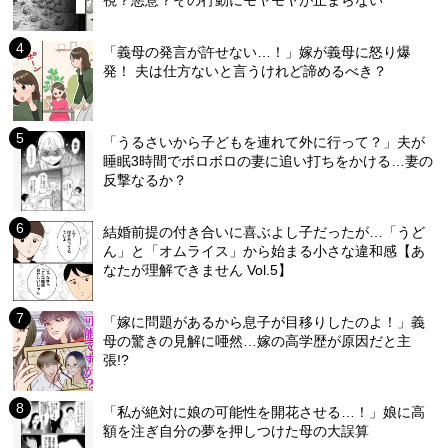
「義母の発言が許せない…！」嫁が義母に怒り爆
発！ 夫は仕方ないと言うけれど諦めるべき？
「うるさいから子どもを連れて外に行って？」夫が
睡眠3時間でボロボロの妻に追い打ちをかける…妻の
反撃なるか？
結婚前提の付き合いに喜ぶよし子だったが…「うど
ん」と「オムライス」から始まる小さな違和感【あ
なたが理解できません Vol.5】
「嫁に問題があるから息子が目移りしたのよ！」義
母の驚きの見解に唖然…嫁の高学歴が原因だと主
張!?
「私が絶対に娘の可能性を開花させる…！」娘に高
額を注ぎ自分の夢を押しつけた母の大誤算