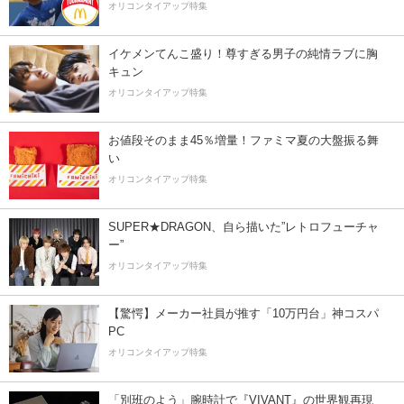
オリコンタイアップ特集
イケメンてんこ盛り！尊すぎる男子の純情ラブに胸
キュン
オリコンタイアップ特集
お値段そのまま45％増量！ファミマ夏の大盤振る舞
い
オリコンタイアップ特集
SUPER★DRAGON、自ら描いた”レトロフューチャ
ー”
オリコンタイアップ特集
【驚愕】メーカー社員が推す「10万円台」神コスパ
PC
オリコンタイアップ特集
「別班のよう」腕時計で『VIVANT』の世界観再現