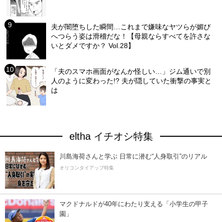
夫が闇堕ちした瞬間…これまで嫌味なヤツらが媚び
へつらう姿は滑稽だな！【母親ならすべてを許さな
いとダメですか？ Vol.28】
「夫のスマホ画面がなんか怪しい…」ジム通いで別
人のように変わった!? 夫が隠していた衝撃の事実と
は
eltha イチオシ特集
川島海荷さんと学ぶ 日常に潜む“人身取引”のリアル
オリコンタイアップ特集
マクドナルドが40年にわたり支える「小学生の甲子
園」