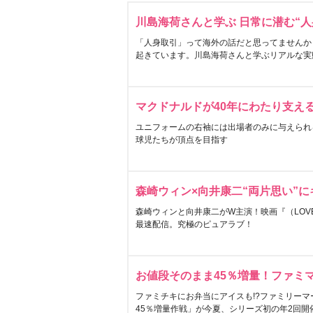
川島海荷さんと学ぶ 日常に潜む“人
「人身取引」って海外の話だと思ってませんか
起きています。川島海荷さんと学ぶリアルな実
マクドナルドが40年にわたり支え
ユニフォームの右袖には出場者のみに与えられ
球児たちが頂点を目指す
森崎ウィン×向井康二“両片思い”
森崎ウィンと向井康二がW主演！映画『（LOVE S
最速配信。究極のピュアラブ！
お値段そのまま45％増量！ファミ
ファミチキにお弁当にアイスも!?ファミリーマ
45％増量作戦」が今夏、シリーズ初の年2回開