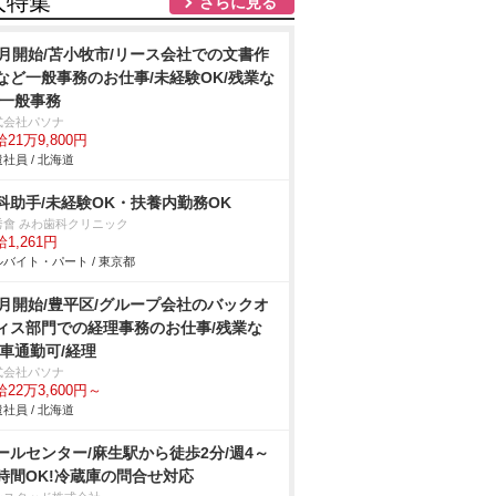
人特集
さらに見る
9月開始/苫小牧市/リース会社での文書作
など一般事務のお仕事/未経験OK/残業な
/一般事務
式会社パソナ
21万9,800円
社員 / 北海道
科助手/未経験OK・扶養内勤務OK
秀會 みわ歯科クリニック
1,261円
バイト・パート / 東京都
9月開始/豊平区/グループ会社のバックオ
ィス部門での経理事務のお仕事/残業な
/車通勤可/経理
式会社パソナ
22万3,600円～
社員 / 北海道
ールセンター/麻生駅から徒歩2分/週4～
時間OK!冷蔵庫の問合せ対応