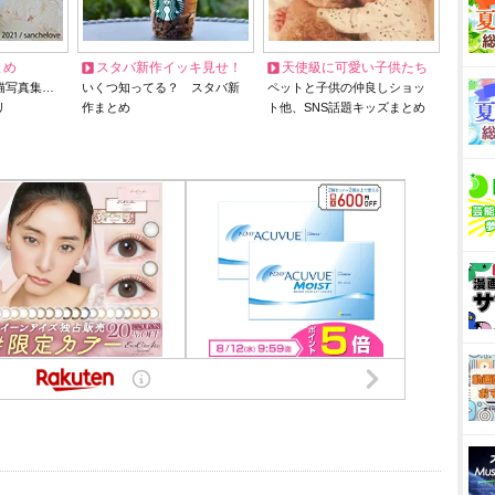
とめ
スタバ新作イッキ見せ！
天使級に可愛い子供たち
猫写真集…
いくつ知ってる？ スタバ新
ペットと子供の仲良しショッ
リ
作まとめ
ト他、SNS話題キッズまとめ