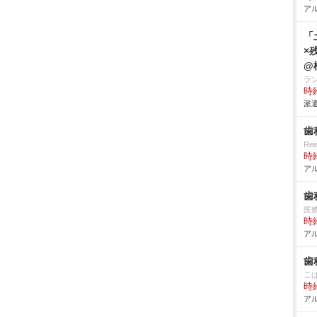
アル
「
×
@
ラ
時給
派遣
歯
Re
時給
アル
歯
医療
時給
アル
歯
こ
時給
アル