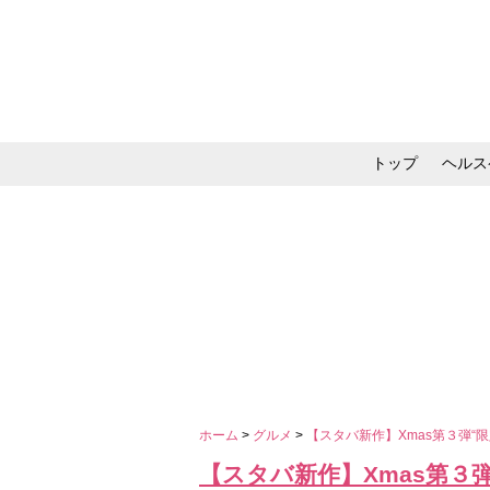
トップ
ヘルス
メイク・コスメ・スキ
ホーム
>
グルメ
>
【スタバ新作】Xmas第３弾“
【スタバ新作】Xmas第３