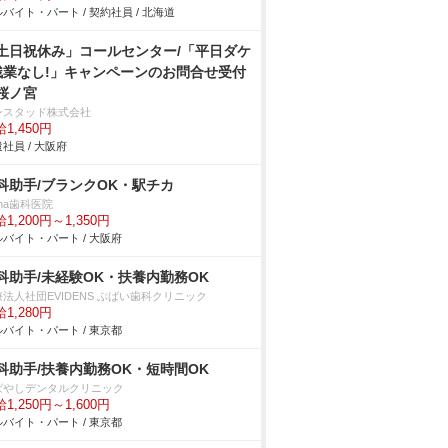
バイト・パート / 契約社員 / 北海道
土日祝休み」コールセンター/「平日ダケ
残業なし!」キャンペーンのお問合せ受付
桜ノ宮
ンスタッド株式会社
1,450円
社員 / 大阪府
科助手/ブランクOK・駅チカ
ina歯科医院
1,200円～1,350円
バイト・パート / 大阪府
科助手/未経験OK・扶養内勤務OK
法人社団EVIDENS ぶばい歯科クリニック
1,280円
バイト・パート / 東京都
科助手/扶養内勤務OK・短時間OK
ばやしデンタルクリニック
1,250円～1,600円
バイト・パート / 東京都