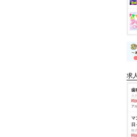
求
歯
大
時給
アル
マ
日
株
時給