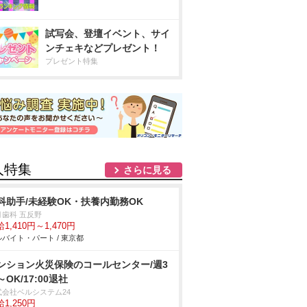
試写会、登壇イベント、サイ
ンチェキなどプレゼント！
プレゼント特集
人特集
さらに見る
科助手/未経験OK・扶養内勤務OK
月歯科 五反野
1,410円～1,470円
バイト・パート / 東京都
ンション火災保険のコールセンター/週3
～OK/17:00退社
式会社ベルシステム24
1,250円