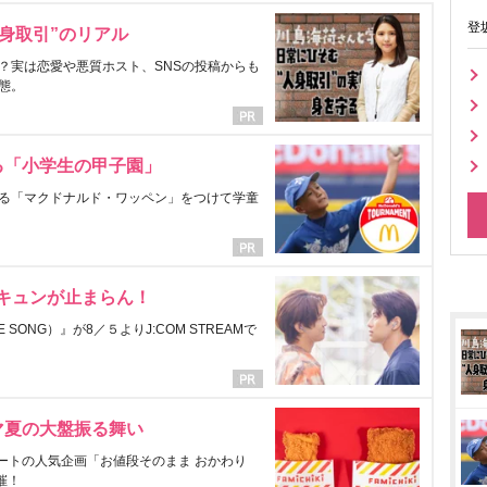
登
身取引”のリアル
？実は恋愛や悪質ホスト、SNSの投稿からも
態。
る「小学生の甲子園」
る「マクドナルド・ワッペン」をつけて学童
にキュンが止まらん！
ONG）』が8／５よりJ:COM STREAMで
マ夏の大盤振る舞い
ートの人気企画「お値段そのまま おかわり
催！