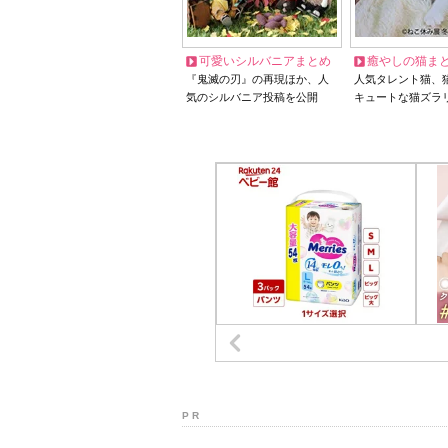
可愛いシルバニアまとめ
癒やしの猫ま
『鬼滅の刃』の再現ほか、人
人気タレント猫、
気のシルバニア投稿を公開
キュートな猫ズラ
P R