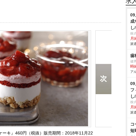
求
0
成
し
株
月給
派遣
歯
健
時給
アル
0
フ
し
株
月給
派遣
コ
短
キ』460円（税抜）販売期間：2018年11月22