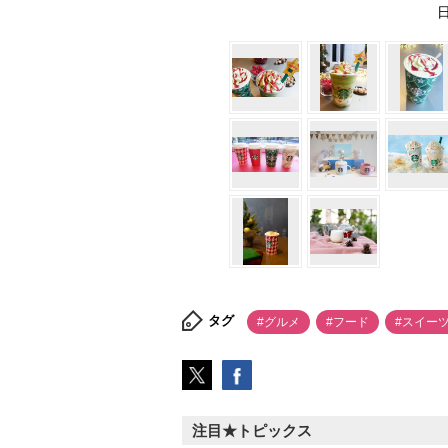
日
タグ
#グルメ
#フード
#スイー
注目★トピックス