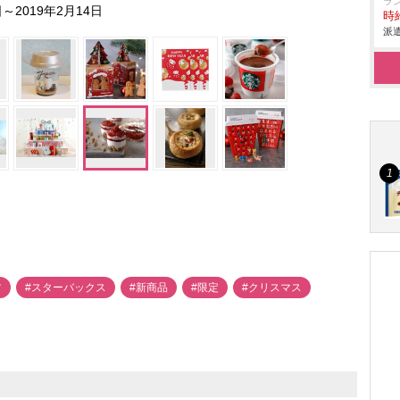
ラ
～2019年2月14日
時給
派遣
ツ
#スターバックス
#新商品
#限定
#クリスマス