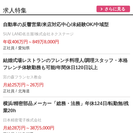
さらに見る
求人特集
自動車の反響営業/来店対応中心/未経験OK/中域型
SUV LAND名古屋/株式会社ネクステージ
年収406万円～849万8,000円
正社員 / 愛知県
結婚式場レストランのフレンチ料理人/調理スタッフ・本格
フレンチ体験勤務も可能/年間休日120日以上
宮の森フランセス教会
月給25万円～26万円
正社員 / 北海道
横浜/精密部品メーカー「総務・法務」年休124日/転勤無/残
業20h
日本精密電子株式会社
月給28万円～38万5,000円