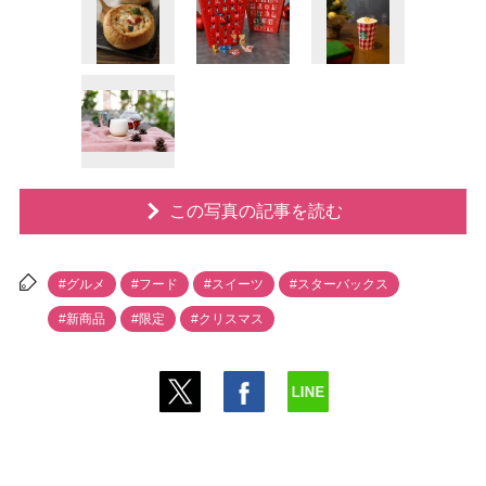
この写真の記事を読む
#グルメ
#フード
#スイーツ
#スターバックス
#新商品
#限定
#クリスマス