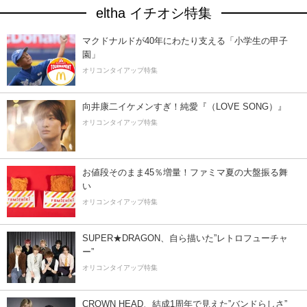
eltha イチオシ特集
マクドナルドが40年にわたり支える「小学生の甲子
園」
オリコンタイアップ特集
向井康二イケメンすぎ！純愛『（LOVE SONG）』
オリコンタイアップ特集
お値段そのまま45％増量！ファミマ夏の大盤振る舞
い
オリコンタイアップ特集
SUPER★DRAGON、自ら描いた”レトロフューチャ
ー”
オリコンタイアップ特集
CROWN HEAD、結成1周年で見えた”バンドらしさ”