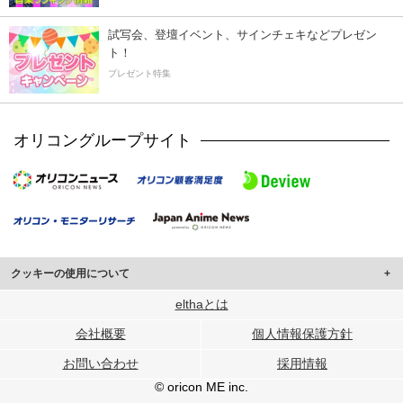
試写会、登壇イベント、サインチェキなどプレゼン
ト！
プレゼント特集
オリコングループサイト
クッキーの使用について
このサイトでは Cookie を使用して、ユーザーに合わせたコンテンツや広告の
elthaとは
表示、ソーシャル メディア機能の提供、広告の表示回数やクリック数の測定を
会社概要
個人情報保護方針
行っています。
また、ユーザーによるサイトの利用状況についても情報を収集し、ソーシャル
お問い合わせ
採用情報
メディアや広告配信、データ解析の各パートナーに提供しています。
各パートナーは、この情報とユーザーが各パートナーに提供した他の情報や、
© oricon ME inc.
ユーザーが各パートナーのサービスを使用したときに収集した他の情報を組み