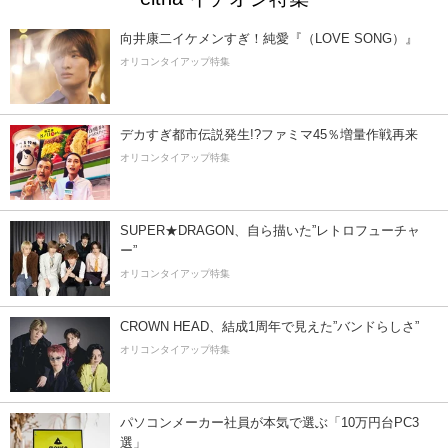
向井康二イケメンすぎ！純愛『（LOVE SONG）』
オリコンタイアップ特集
デカすぎ都市伝説発生!?ファミマ45％増量作戦再来
オリコンタイアップ特集
SUPER★DRAGON、自ら描いた”レトロフューチャ
ー”
オリコンタイアップ特集
CROWN HEAD、結成1周年で見えた”バンドらしさ”
オリコンタイアップ特集
パソコンメーカー社員が本気で選ぶ「10万円台PC3
選」