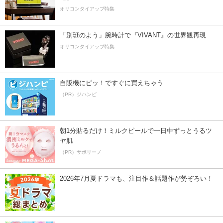
オリコンタイアップ特集
「別班のよう」腕時計で『VIVANT』の世界観再現
オリコンタイアップ特集
自販機にピッ！ですぐに買えちゃう
（PR）ジハンピ
朝1分貼るだけ！ミルクピールで一日中ずっとうるツ
ヤ肌
（PR）サボリーノ
2026年7月夏ドラマも、注目作＆話題作が勢ぞろい！