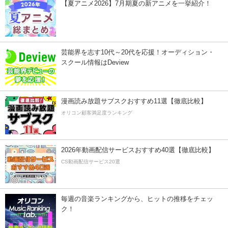
【夏アニメ2026】7月期夏の新アニメを一挙紹介！
芸能界を志す10代～20代を応援！オーディション・
スクール情報はDeview
漫画読み放題サブスクおすすめ11選【徹底比較】
オリコン顧客満足度ランキング
2026年動画配信サービスおすすめ40選【徹底比較】
CS動画配信サービス20選
毎週の音楽ランキングから、ヒットの推移をチェッ
ク！