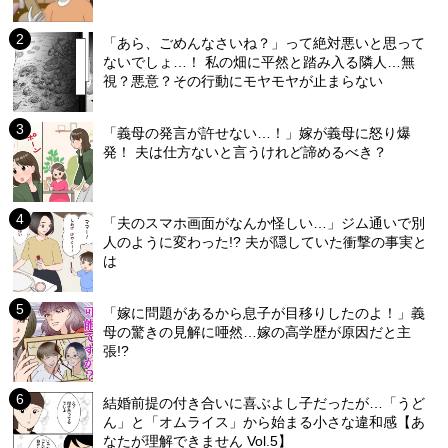
「あら、ごめんなさいね？」って絶対悪いと思って
ないでしょ…！ 私の畑に平然と踏み入る隣人…無
視？悪意？その行動にモヤモヤが止まらない
「義母の発言が許せない…！」嫁が義母に怒り爆
発！ 夫は仕方ないと言うけれど諦めるべき？
「夫のスマホ画面がなんか怪しい…」ジム通いで別
人のように変わった!? 夫が隠していた衝撃の事実と
は
「嫁に問題があるから息子が目移りしたのよ！」義
母の驚きの見解に唖然…嫁の高学歴が原因だと主
張!?
結婚前提の付き合いに喜ぶよし子だったが…「うど
ん」と「オムライス」から始まる小さな違和感【あ
なたが理解できません Vol.5】