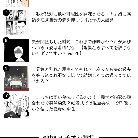
「私が絶対に娘の可能性を開花させる…！」娘に高
額を注ぎ自分の夢を押しつけた母の大誤算
夫が闇堕ちした瞬間…これまで嫌味なヤツらが媚び
へつらう姿は滑稽だな！【母親ならすべてを許さな
いとダメですか？ Vol.28】
「元嫁と別れた理由ってそれ？」友人から夫の過去
を突っ込まれ不安…信じて結婚した夫の過去まで信
じれる？
「こっちは高い金払ってるのよ！」義母が両家の顔
合わせで突然豹変!? 結婚式では返金要求まで!? 優し
いと信じた義母の本性
eltha イチオシ特集