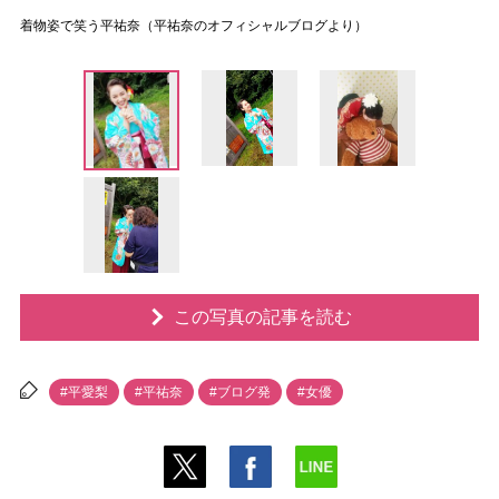
着物姿で笑う平祐奈（平祐奈のオフィシャルブログより）
この写真の記事を読む
#平愛梨
#平祐奈
#ブログ発
#女優