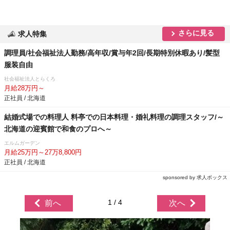
さらに見る
求人特集
調理員/社会福祉法人勤務/高年収/賞与年2回/長期特別休暇あり/髪型
服装自由
社会福祉法人とらくろ
月給28万円～
正社員 / 北海道
結婚式場での料理人 料亭での日本料理・婚礼料理の調理スタッフ/～
北海道の迎賓館で和食のプロへ～
エルムガーデン
月給25万円～27万8,800円
正社員 / 北海道
sponsored by 求人ボックス
1 / 4
前へ
次へ