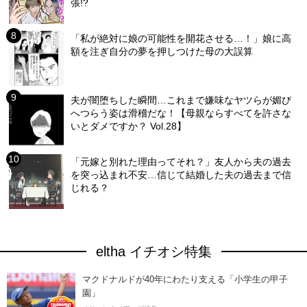
張!?
「私が絶対に娘の可能性を開花させる…！」娘に高
額を注ぎ自分の夢を押しつけた母の大誤算
夫が闇堕ちした瞬間…これまで嫌味なヤツらが媚び
へつらう姿は滑稽だな！【母親ならすべてを許さな
いとダメですか？ Vol.28】
「元嫁と別れた理由ってそれ？」友人から夫の過去
を突っ込まれ不安…信じて結婚した夫の過去まで信
じれる？
eltha イチオシ特集
マクドナルドが40年にわたり支える「小学生の甲子
園」