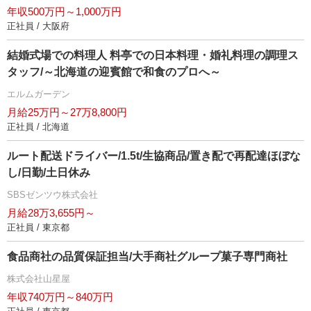
年収500万円～1,000万円
正社員 / 大阪府
結婚式場での料理人 料亭での日本料理・婚礼料理の調理ス
タッフ/～北海道の迎賓館で和食のプロへ～
エルムガーデン
月給25万円～27万8,800円
正社員 / 北海道
ルート配送ドライバー/1.5t/生協商品/置き配で再配達ほぼな
し/日勤/土日休み
SBSゼンツウ株式会社
月給28万3,655円～
正社員 / 東京都
食品商社の品質保証担当/大手商社グループ菓子専門商社
株式会社山星屋
年収740万円～840万円