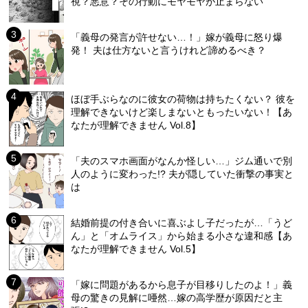
視？悪意？その行動にモヤモヤが止まらない
「義母の発言が許せない…！」嫁が義母に怒り爆
発！ 夫は仕方ないと言うけれど諦めるべき？
ほぼ手ぶらなのに彼女の荷物は持ちたくない？ 彼を
理解できないけど楽しまないともったいない！【あ
なたが理解できません Vol.8】
「夫のスマホ画面がなんか怪しい…」ジム通いで別
人のように変わった!? 夫が隠していた衝撃の事実と
は
結婚前提の付き合いに喜ぶよし子だったが…「うど
ん」と「オムライス」から始まる小さな違和感【あ
なたが理解できません Vol.5】
「嫁に問題があるから息子が目移りしたのよ！」義
母の驚きの見解に唖然…嫁の高学歴が原因だと主