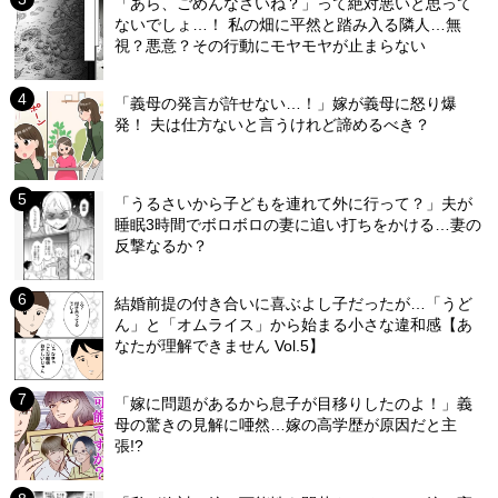
「あら、ごめんなさいね？」って絶対悪いと思って
ないでしょ…！ 私の畑に平然と踏み入る隣人…無
視？悪意？その行動にモヤモヤが止まらない
「義母の発言が許せない…！」嫁が義母に怒り爆
発！ 夫は仕方ないと言うけれど諦めるべき？
「うるさいから子どもを連れて外に行って？」夫が
睡眠3時間でボロボロの妻に追い打ちをかける…妻の
反撃なるか？
結婚前提の付き合いに喜ぶよし子だったが…「うど
ん」と「オムライス」から始まる小さな違和感【あ
なたが理解できません Vol.5】
「嫁に問題があるから息子が目移りしたのよ！」義
母の驚きの見解に唖然…嫁の高学歴が原因だと主
張!?