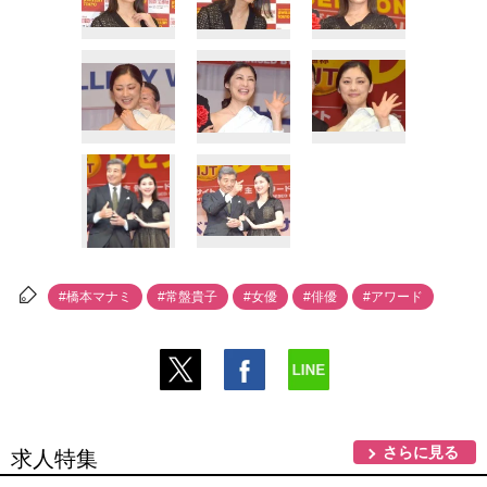
#橋本マナミ
#常盤貴子
#女優
#俳優
#アワード
さらに見る
求人特集