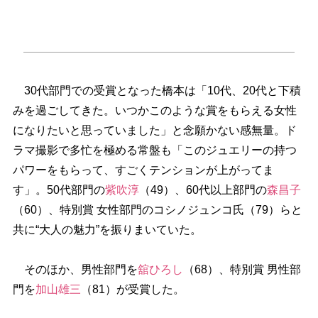
30代部門での受賞となった橋本は「10代、20代と下積
みを過ごしてきた。いつかこのような賞をもらえる女性
になりたいと思っていました」と念願かない感無量。ド
ラマ撮影で多忙を極める常盤も「このジュエリーの持つ
パワーをもらって、すごくテンションが上がってま
す」。50代部門の
紫吹淳
（49）、60代以上部門の
森昌子
（60）、特別賞 女性部門のコシノジュンコ氏（79）らと
共に“大人の魅力”を振りまいていた。
そのほか、男性部門を
舘ひろし
（68）、特別賞 男性部
門を
加山雄三
（81）が受賞した。