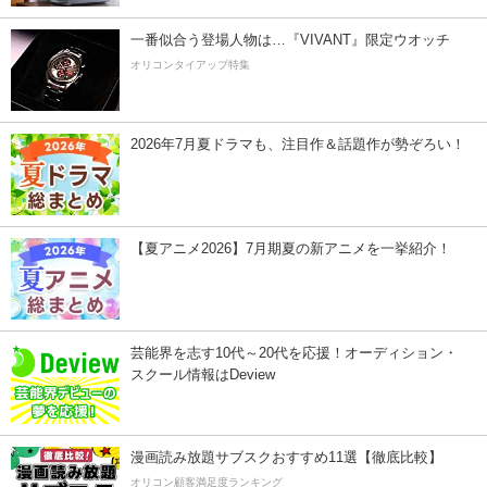
一番似合う登場人物は…『VIVANT』限定ウオッチ
オリコンタイアップ特集
2026年7月夏ドラマも、注目作＆話題作が勢ぞろい！
【夏アニメ2026】7月期夏の新アニメを一挙紹介！
芸能界を志す10代～20代を応援！オーディション・
スクール情報はDeview
漫画読み放題サブスクおすすめ11選【徹底比較】
オリコン顧客満足度ランキング