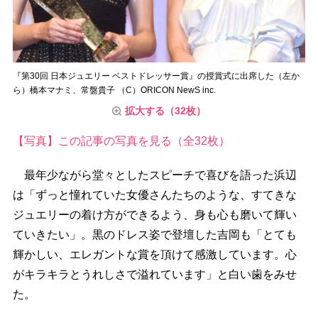
『第30回 日本ジュエリー ベストドレッサー賞』の授賞式に出席した（左か
ら）橋本マナミ、常盤貴子 （C）ORICON NewS inc.
拡大する（32枚）
【写真】この記事の写真を見る（全32枚）
最年少ながら堂々としたスピーチで喜びを語った浜辺
は「ずっと憧れていた女優さんたちのような、すてきな
ジュエリーの着け方ができるよう、身も心も磨いて輝い
ていきたい」。黒のドレス姿で登壇した吉岡も「とても
輝かしい、エレガントな賞を頂けて感激しています。心
がキラキラとうれしさで溢れています」と白い歯をみせ
た。