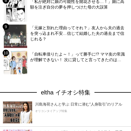
「私が絶対に娘の可能性を開花させる…！」娘に高
額を注ぎ自分の夢を押しつけた母の大誤算
「元嫁と別れた理由ってそれ？」友人から夫の過去
を突っ込まれ不安…信じて結婚した夫の過去まで信
じれる？
「自転車借りたよ～！」って勝手に!? ママ友の常識
が理解できない！ 次に貸してと言ってきたのは…
eltha イチオシ特集
川島海荷さんと学ぶ 日常に潜む“人身取引”のリアル
オリコンタイアップ特集