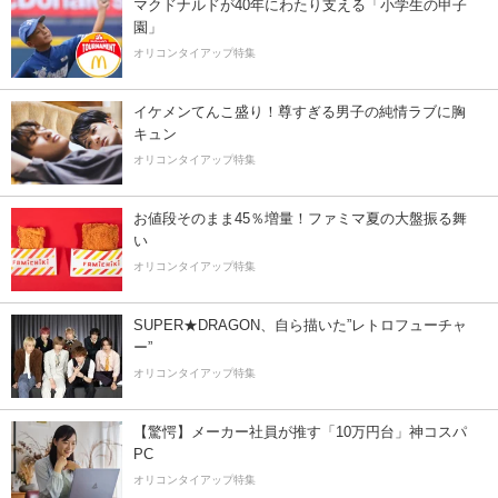
マクドナルドが40年にわたり支える「小学生の甲子
園」
オリコンタイアップ特集
イケメンてんこ盛り！尊すぎる男子の純情ラブに胸
キュン
オリコンタイアップ特集
お値段そのまま45％増量！ファミマ夏の大盤振る舞
い
オリコンタイアップ特集
SUPER★DRAGON、自ら描いた”レトロフューチャ
ー”
オリコンタイアップ特集
【驚愕】メーカー社員が推す「10万円台」神コスパ
PC
オリコンタイアップ特集