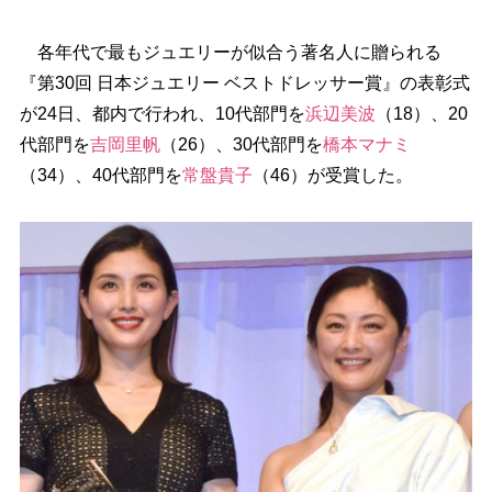
各年代で最もジュエリーが似合う著名人に贈られる
『第30回 日本ジュエリー ベストドレッサー賞』の表彰式
が24日、都内で行われ、10代部門を
浜辺美波
（18）、20
代部門を
吉岡里帆
（26）、30代部門を
橋本マナミ
（34）、40代部門を
常盤貴子
（46）が受賞した。