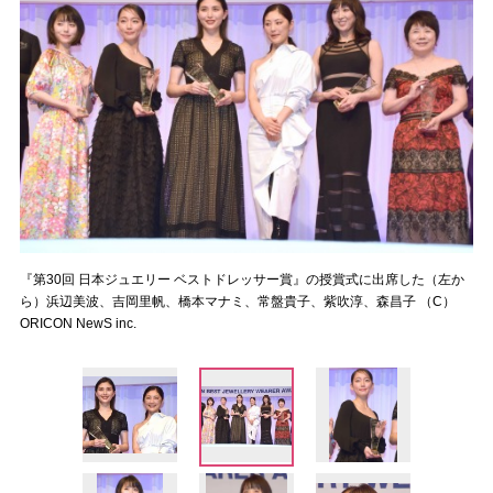
『第30回 日本ジュエリー ベストドレッサー賞』の授賞式に出席した（左か
ら）浜辺美波、吉岡里帆、橋本マナミ、常盤貴子、紫吹淳、森昌子 （C）
ORICON NewS inc.