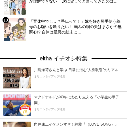
が理解できない！ 次に貸してと言ってきたのは…
「育休中でしょ？手伝って！」嫁を好き勝手使う義
母のお願いを断りたい！ 頼みの綱の夫はまさかの無
関心!? 自体は最悪の結末に…
eltha イチオシ特集
川島海荷さんと学ぶ 日常に潜む“人身取引”のリアル
オリコンタイアップ特集
マクドナルドが40年にわたり支える「小学生の甲子
園」
オリコンタイアップ特集
向井康二イケメンすぎ！純愛『（LOVE SONG）』