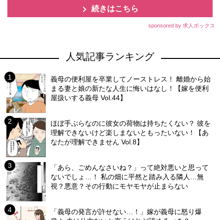
続きはこちら
sponsored by 求人ボックス
人気記事ランキング
義母の便利屋を卒業してノーストレス！ 離婚から始
まる妻と娘の新たな人生に悔いはなし！【嫁を便利
屋扱いする義母 Vol.44】
ほぼ手ぶらなのに彼女の荷物は持ちたくない？ 彼を
理解できないけど楽しまないともったいない！【あ
なたが理解できません Vol.8】
「あら、ごめんなさいね？」って絶対悪いと思って
ないでしょ…！ 私の畑に平然と踏み入る隣人…無
視？悪意？その行動にモヤモヤが止まらない
「義母の発言が許せない…！」嫁が義母に怒り爆