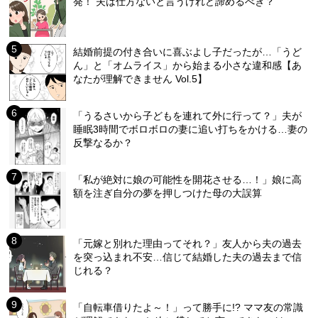
発！ 夫は仕方ないと言うけれど諦めるべき？
結婚前提の付き合いに喜ぶよし子だったが…「うど
ん」と「オムライス」から始まる小さな違和感【あ
なたが理解できません Vol.5】
「うるさいから子どもを連れて外に行って？」夫が
睡眠3時間でボロボロの妻に追い打ちをかける…妻の
反撃なるか？
「私が絶対に娘の可能性を開花させる…！」娘に高
額を注ぎ自分の夢を押しつけた母の大誤算
「元嫁と別れた理由ってそれ？」友人から夫の過去
を突っ込まれ不安…信じて結婚した夫の過去まで信
じれる？
「自転車借りたよ～！」って勝手に!? ママ友の常識