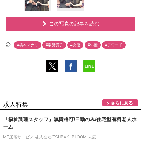
この写真の記事を読む
#橋本マナミ
#常盤貴子
#女優
#俳優
#アワード
さらに見る
求人特集
「福祉調理スタッフ」無資格可/日勤のみ/住宅型有料老人ホ
ーム
MT居宅サービス 株式会社/TSUBAKI BLOOM 末広