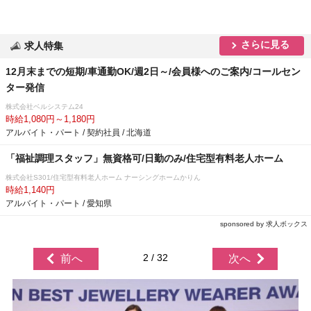
さらに見る
求人特集
12月末までの短期/車通勤OK/週2日～/会員様へのご案内/コールセン
ター発信
株式会社ベルシステム24
時給1,080円～1,180円
アルバイト・パート / 契約社員 / 北海道
「福祉調理スタッフ」無資格可/日勤のみ/住宅型有料老人ホーム
株式会社S301/住宅型有料老人ホーム ナーシングホームかりん
時給1,140円
アルバイト・パート / 愛知県
sponsored by 求人ボックス
2 / 32
前へ
次へ