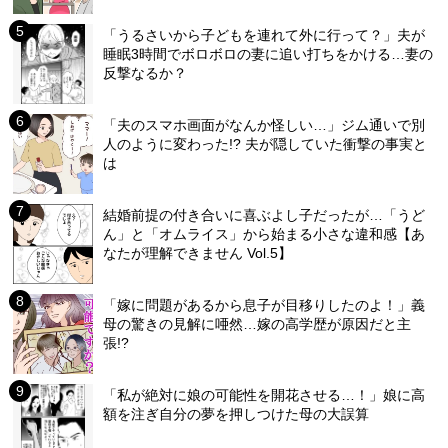
「うるさいから子どもを連れて外に行って？」夫が
睡眠3時間でボロボロの妻に追い打ちをかける…妻の
反撃なるか？
「夫のスマホ画面がなんか怪しい…」ジム通いで別
人のように変わった!? 夫が隠していた衝撃の事実と
は
結婚前提の付き合いに喜ぶよし子だったが…「うど
ん」と「オムライス」から始まる小さな違和感【あ
なたが理解できません Vol.5】
「嫁に問題があるから息子が目移りしたのよ！」義
母の驚きの見解に唖然…嫁の高学歴が原因だと主
張!?
「私が絶対に娘の可能性を開花させる…！」娘に高
額を注ぎ自分の夢を押しつけた母の大誤算