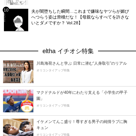
夫が闇堕ちした瞬間…これまで嫌味なヤツらが媚び
へつらう姿は滑稽だな！【母親ならすべてを許さな
いとダメですか？ Vol.28】
eltha イチオシ特集
川島海荷さんと学ぶ 日常に潜む“人身取引”のリアル
オリコンタイアップ特集
マクドナルドが40年にわたり支える「小学生の甲子
園」
オリコンタイアップ特集
イケメンてんこ盛り！尊すぎる男子の純情ラブに胸
キュン
オリコンタイアップ特集