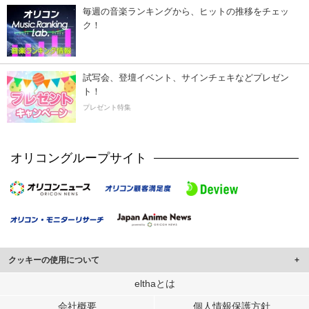
毎週の音楽ランキングから、ヒットの推移をチェッ
ク！
試写会、登壇イベント、サインチェキなどプレゼン
ト！
プレゼント特集
オリコングループサイト
クッキーの使用について
このサイトでは Cookie を使用して、ユーザーに合わせたコンテンツや広告の
elthaとは
表示、ソーシャル メディア機能の提供、広告の表示回数やクリック数の測定を
会社概要
個人情報保護方針
行っています。