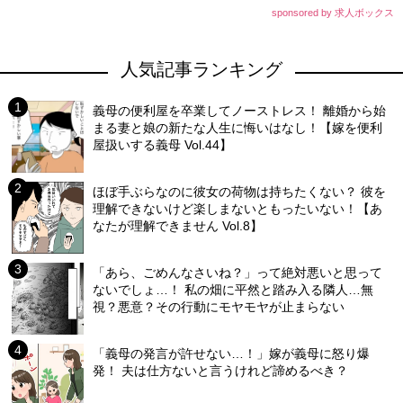
sponsored by 求人ボックス
人気記事ランキング
義母の便利屋を卒業してノーストレス！ 離婚から始
まる妻と娘の新たな人生に悔いはなし！【嫁を便利
屋扱いする義母 Vol.44】
ほぼ手ぶらなのに彼女の荷物は持ちたくない？ 彼を
理解できないけど楽しまないともったいない！【あ
なたが理解できません Vol.8】
「あら、ごめんなさいね？」って絶対悪いと思って
ないでしょ…！ 私の畑に平然と踏み入る隣人…無
視？悪意？その行動にモヤモヤが止まらない
「義母の発言が許せない…！」嫁が義母に怒り爆
発！ 夫は仕方ないと言うけれど諦めるべき？