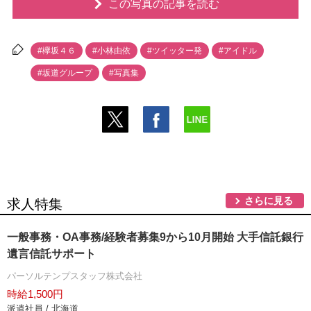
この写真の記事を読む
#欅坂４６
#小林由依
#ツイッター発
#アイドル
#坂道グループ
#写真集
さらに見る
求人特集
一般事務・OA事務/経験者募集9から10月開始 大手信託銀行
言信託サポート
パーソルテンプスタッフ株式会社
時給1,500円
派遣社員 / 北海道