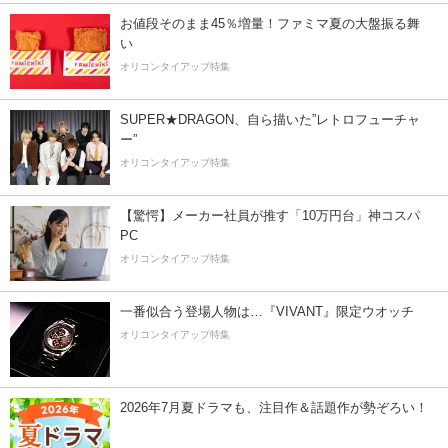
お値段そのまま45％増量！ファミマ夏の大盤振る舞
い
オリコンタイアップ特集
SUPER★DRAGON、自ら描いた”レトロフューチャ
ー”
オリコンタイアップ特集
【驚愕】メーカー社員が推す「10万円台」神コスパ
PC
オリコンタイアップ特集
一番似合う登場人物は…『VIVANT』限定ウオッチ
オリコンタイアップ特集
2026年7月夏ドラマも、注目作＆話題作が勢ぞろい！