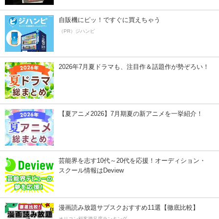
自販機にピッ！ですぐに買えちゃう
（PR）ジハンピ
2026年7月夏ドラマも、注目作＆話題作が勢ぞろい！
【夏アニメ2026】7月期夏の新アニメを一挙紹介！
芸能界を志す10代～20代を応援！オーディション・
スクール情報はDeview
漫画読み放題サブスクおすすめ11選【徹底比較】
オリコン顧客満足度ランキング