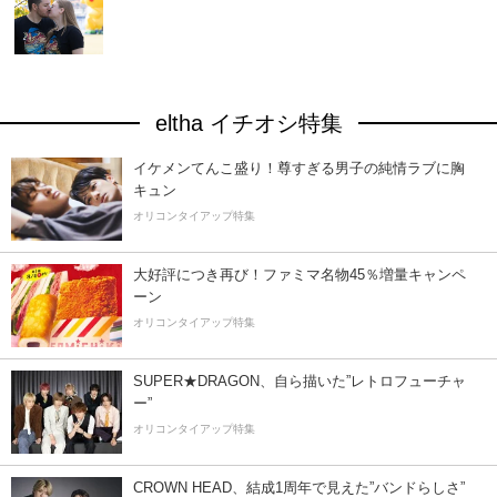
eltha イチオシ特集
イケメンてんこ盛り！尊すぎる男子の純情ラブに胸
キュン
オリコンタイアップ特集
大好評につき再び！ファミマ名物45％増量キャンペ
ーン
オリコンタイアップ特集
SUPER★DRAGON、自ら描いた”レトロフューチャ
ー”
オリコンタイアップ特集
CROWN HEAD、結成1周年で見えた”バンドらしさ”