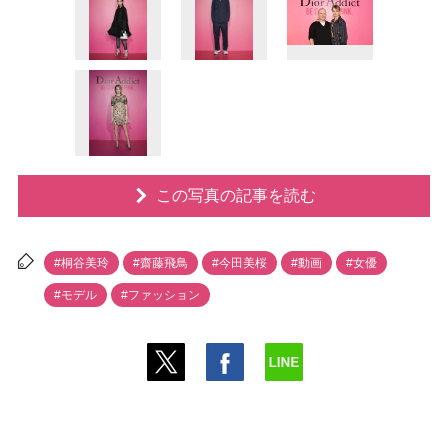
この写真の記事を読む
#桐谷美玲
#齋藤飛鳥
#今田美桜
#動画
#女優
#モデル
#ファッション