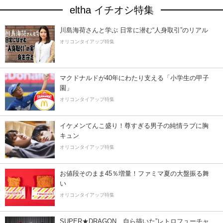
eltha イチオシ特集
川島海荷さんと学ぶ 日常に潜む“人身取引”のリアル
オリコンタイアップ特集
マクドナルドが40年にわたり支える「小学生の甲子
園」
オリコンタイアップ特集
イケメンてんこ盛り！尊すぎる男子の純情ラブに胸
キュン
オリコンタイアップ特集
お値段そのまま45％増量！ファミマ夏の大盤振る舞
い
オリコンタイアップ特集
SUPER★DRAGON、自ら描いた”レトロフューチャ