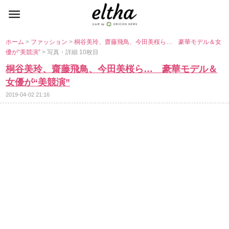
ホーム
>
ファッション
>
桐谷美玲、齋藤飛鳥、今田美桜ら… 豪華モデル＆女
優が“美競演”
> 写真・詳細 10枚目
桐谷美玲、齋藤飛鳥、今田美桜ら… 豪華モデル＆
女優が“美競演”
2019-04-02 21:16