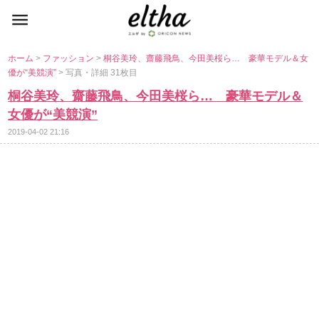
ホーム
>
ファッション
>
桐谷美玲、齋藤飛鳥、今田美桜ら… 豪華モデル＆女
優が“美競演”
> 写真・詳細 31枚目
桐谷美玲、齋藤飛鳥、今田美桜ら… 豪華モデル＆
女優が“美競演”
2019-04-02 21:16