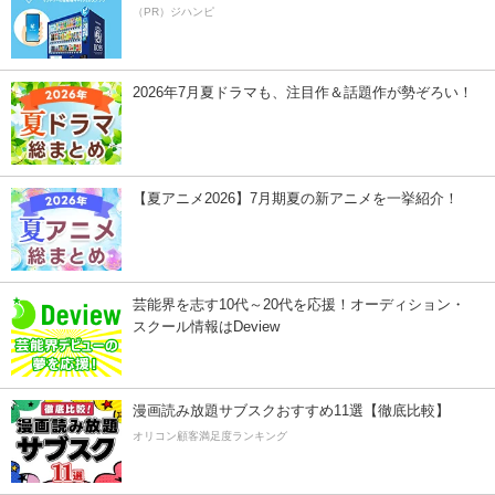
（PR）ジハンピ
2026年7月夏ドラマも、注目作＆話題作が勢ぞろい！
【夏アニメ2026】7月期夏の新アニメを一挙紹介！
芸能界を志す10代～20代を応援！オーディション・
スクール情報はDeview
漫画読み放題サブスクおすすめ11選【徹底比較】
オリコン顧客満足度ランキング