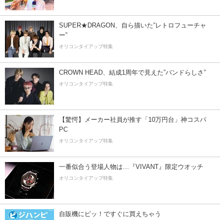
SUPER★DRAGON、自ら描いた”レトロフューチャ
ー”
オリコンタイアップ特集
CROWN HEAD、結成1周年で見えた”バンドらしさ”
オリコンタイアップ特集
【驚愕】メーカー社員が推す「10万円台」神コスパ
PC
オリコンタイアップ特集
一番似合う登場人物は…『VIVANT』限定ウオッチ
オリコンタイアップ特集
自販機にピッ！ですぐに買えちゃう