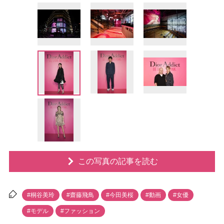
この写真の記事を読む
#桐谷美玲
#齋藤飛鳥
#今田美桜
#動画
#女優
#モデル
#ファッション