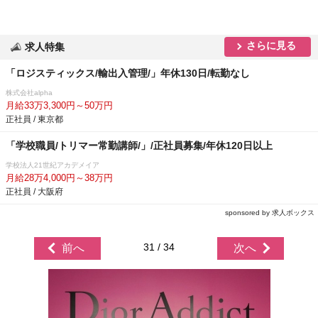
さらに見る
求人特集
「ロジスティックス/輸出入管理/」年休130日/転勤なし
株式会社alpha
月給33万3,300円～50万円
正社員 / 東京都
「学校職員/トリマー常勤講師/」/正社員募集/年休120日以上
学校法人21世紀アカデメイア
月給28万4,000円～38万円
正社員 / 大阪府
sponsored by 求人ボックス
31 / 34
前へ
次へ