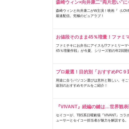
森崎ウィン×向井康二“両片思い”
森崎ウィンと向井康二がW主演！映画『（LOVE S
最速配信。究極のピュアラブ！
お値段そのまま45％増量！ファミ
ファミチキにお弁当にアイスも!?ファミリーマ
45％増量作戦」が今夏、シリーズ初の年2回開
プロ厳選！目的別「おすすめPC９
用途に合うパソコン選びは意外と難しい。そこ
途別のおすすめモデルをご紹介！
『VIVANT』続編の鍵は…世界観
セイコーが、TBS系日曜劇場『VIVANT』コ
ューサーとセイコー担当者が魅力を解説する。