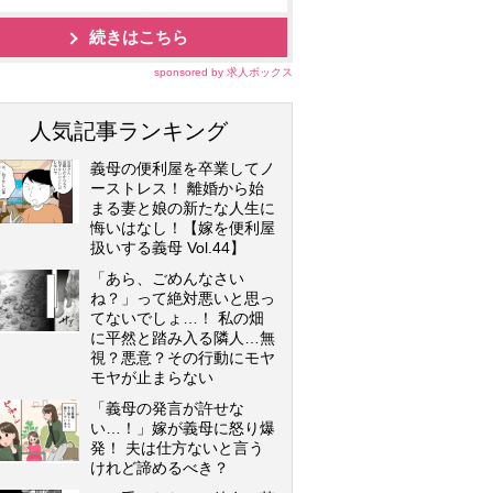
続きはこちら
sponsored by 求人ボックス
人気記事ランキング
義母の便利屋を卒業してノ
ーストレス！ 離婚から始
まる妻と娘の新たな人生に
悔いはなし！【嫁を便利屋
扱いする義母 Vol.44】
「あら、ごめんなさい
ね？」って絶対悪いと思っ
てないでしょ…！ 私の畑
に平然と踏み入る隣人…無
視？悪意？その行動にモヤ
モヤが止まらない
「義母の発言が許せな
い…！」嫁が義母に怒り爆
発！ 夫は仕方ないと言う
けれど諦めるべき？