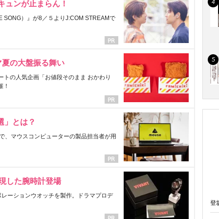
にキュンが止まらん！
ONG）』が8／５よりJ:COM STREAMで
マ夏の大盤振る舞い
ートの人気企画「お値段そのまま おかわり
催！
選」とは？
で、マウスコンピューターの製品担当者が用
表現した腕時計登場
ラボレーションウオッチを製作。ドラマプロデ
登