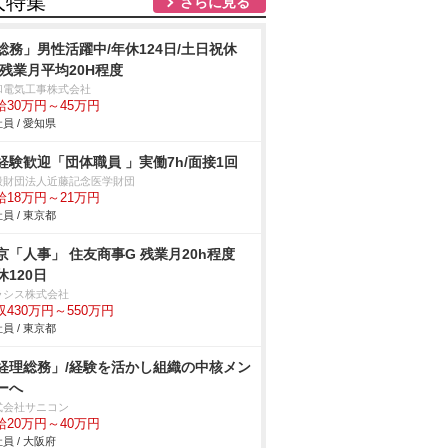
人特集
さらに見る
総務」男性活躍中/年休124日/土日祝休
/残業月平均20H程度
和電気工事株式会社
給30万円～45万円
員 / 愛知県
経験歓迎「団体職員 」実働7h/面接1回
般財団法人近藤記念医学財団
給18万円～21万円
員 / 東京都
京「人事」 住友商事G 残業月20h程度
休120日
ラシス株式会社
収430万円～550万円
員 / 東京都
経理総務」/経験を活かし組織の中核メン
ーへ
式会社サニコン
給20万円～40万円
員 / 大阪府