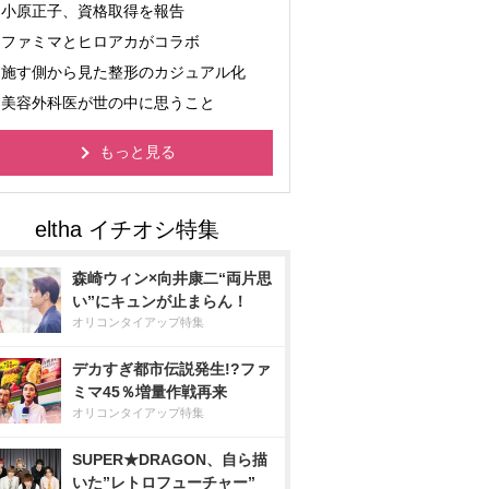
小原正子、資格取得を報告
ファミマとヒロアカがコラボ
施す側から見た整形のカジュアル化
美容外科医が世の中に思うこと
もっと見る
森崎ウィン×向井康二“両片思
い”にキュンが止まらん！
オリコンタイアップ特集
デカすぎ都市伝説発生!?ファ
ミマ45％増量作戦再来
オリコンタイアップ特集
SUPER★DRAGON、自ら描
いた”レトロフューチャー”