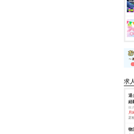
求
退
経
株
月
正社
物