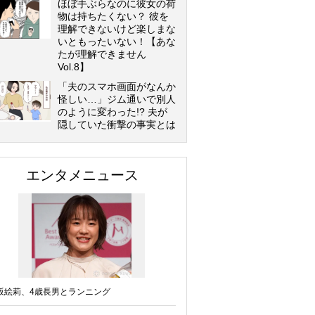
ほぼ手ぶらなのに彼女の荷
物は持ちたくない？ 彼を
理解できないけど楽しまな
いともったいない！【あな
たが理解できません
Vol.8】
「夫のスマホ画面がなんか
怪しい…」ジム通いで別人
のように変わった!? 夫が
隠していた衝撃の事実とは
エンタメニュース
坂絵莉、4歳長男とランニング