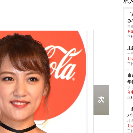
求
「
み
東
月
正社
未
一
月
正社
東
年
ク
年
正社
「
バ
株
月
正社