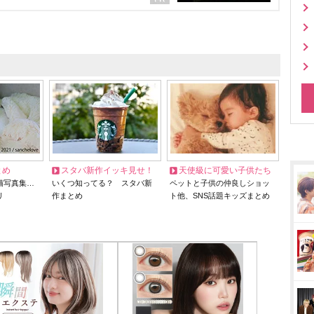
とめ
スタバ新作イッキ見せ！
天使級に可愛い子供たち
猫写真集…
いくつ知ってる？ スタバ新
ペットと子供の仲良しショッ
リ
作まとめ
ト他、SNS話題キッズまとめ