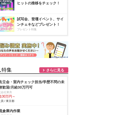
ヒットの推移をチェック！
試写会、登壇イベント、サイ
ンチェキなどプレゼント！
プレゼント特集
人特集
さらに見る
去立会・室内チェック担当/学歴不問の未
験歓迎/月給30万円可
式会社東舟
給30万円～
員 / 東京都
流倉庫内作業