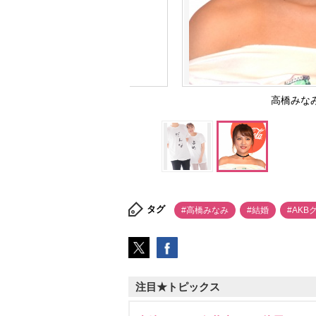
高橋みなみ（
タグ
#高橋みなみ
#結婚
#AK
注目★トピックス