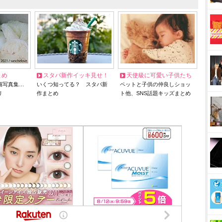
とめ
スタバ新作イッキ見せ！
天使級に可愛い子供たち
猫写真集…
いくつ知ってる？ スタバ新
ペットと子供の仲良しショッ
リ
作まとめ
ト他、SNS話題キッズまとめ