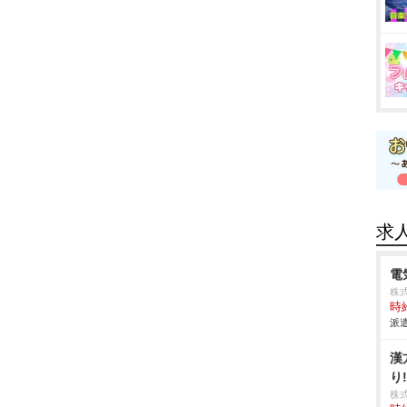
求
電
株
時給
派遣
漢
り
株