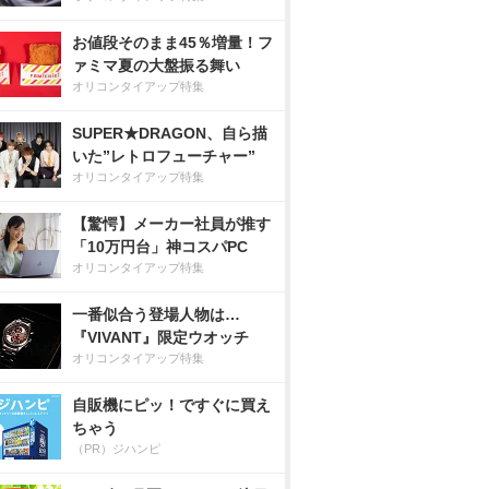
お値段そのまま45％増量！フ
ァミマ夏の大盤振る舞い
オリコンタイアップ特集
SUPER★DRAGON、自ら描
いた”レトロフューチャー”
オリコンタイアップ特集
【驚愕】メーカー社員が推す
「10万円台」神コスパPC
オリコンタイアップ特集
一番似合う登場人物は…
『VIVANT』限定ウオッチ
オリコンタイアップ特集
自販機にピッ！ですぐに買え
ちゃう
（PR）ジハンピ