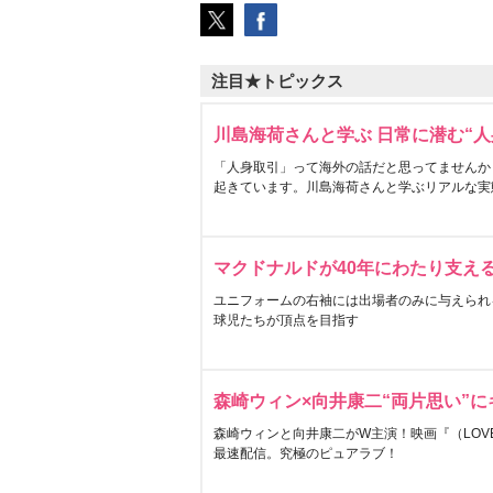
注目★トピックス
川島海荷さんと学ぶ 日常に潜む“人
「人身取引」って海外の話だと思ってませんか
起きています。川島海荷さんと学ぶリアルな実
マクドナルドが40年にわたり支え
ユニフォームの右袖には出場者のみに与えられ
球児たちが頂点を目指す
森崎ウィン×向井康二“両片思い”
森崎ウィンと向井康二がW主演！映画『（LOVE S
最速配信。究極のピュアラブ！