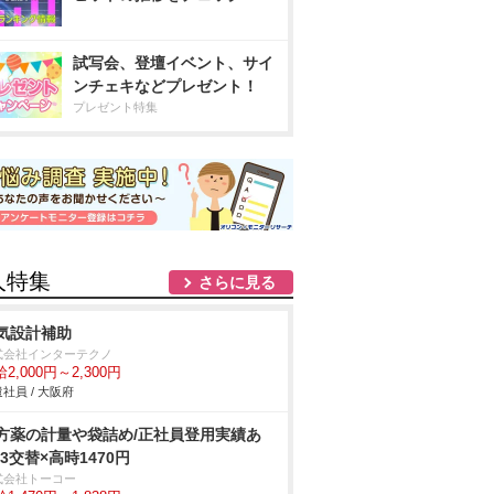
試写会、登壇イベント、サイ
ンチェキなどプレゼント！
プレゼント特集
人特集
さらに見る
気設計補助
式会社インターテクノ
2,000円～2,300円
社員 / 大阪府
方薬の計量や袋詰め/正社員登用実績あ
!3交替×高時1470円
式会社トーコー