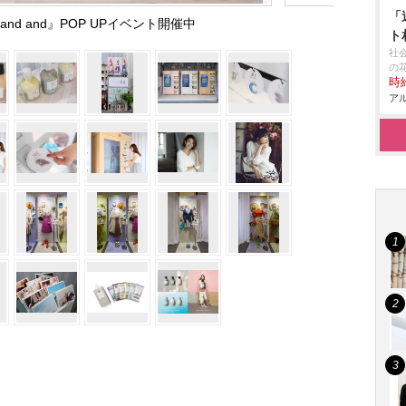
「
nd and』POP UPイベント開催中
ト
社
の
時給
アル