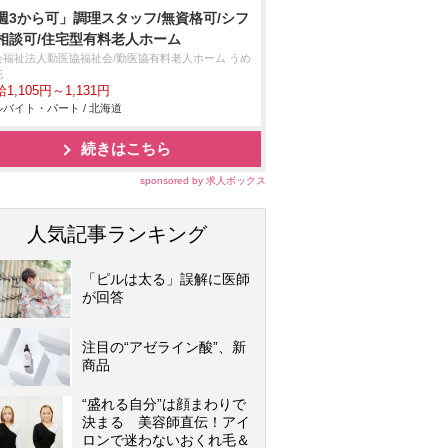
週3から可」調理スタッフ/無資格可/シフ
相談可/住宅型有料老人ホーム
会福祉法人勤医協福祉会/勤医協有料老人ホーム うめ
花
1,105円～1,131円
バイト・パート / 北海道
続きはこちら
sponsored by 求人ボックス
人気記事ランキング
「ピルは太る」誤解に医師
が回答
注目の“アゼライン酸”、新
商品
“盛れる自分”は顔まわりで
決まる 美容師直伝！アイ
ロンで迷わないおくれ毛＆