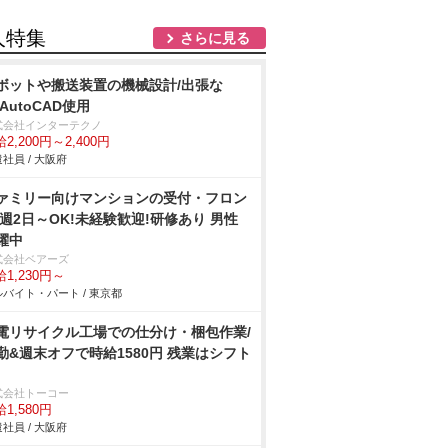
人特集
さらに見る
ボットや搬送装置の機械設計/出張な
/AutoCAD使用
式会社インターテクノ
2,200円～2,400円
社員 / 大阪府
ァミリー向けマンションの受付・フロン
/週2日～OK!未経験歓迎!研修あり 男性
躍中
式会社ベアーズ
1,230円～
バイト・パート / 東京都
電リサイクル工場での仕分け・梱包作業/
勤&週末オフで時給1580円 残業はシフト
式会社トーコー
1,580円
社員 / 大阪府