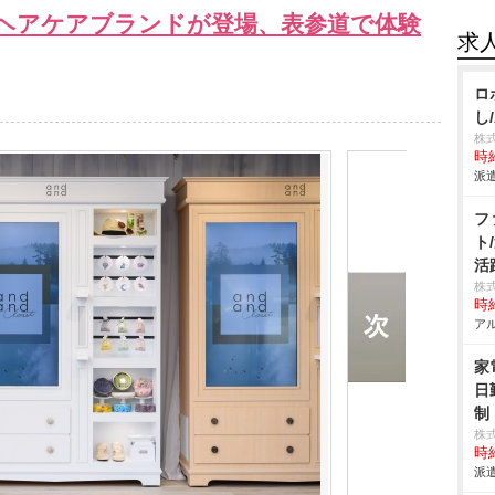
ヘアケアブランドが登場、表参道で体験
求
ロ
し
株
時給
派遣
フ
ト
活
株
時給
アル
家
日
制
株
時給
派遣