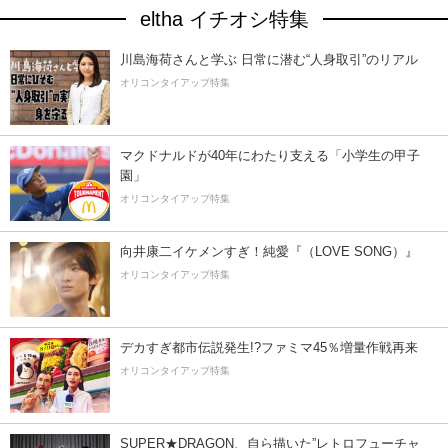
eltha イチオシ特集
川島海荷さんと学ぶ 日常に潜む“人身取引”のリアル
オリコンタイアップ特集
マクドナルドが40年にわたり支える「小学生の甲子
園」
オリコンタイアップ特集
向井康二イケメンすぎ！純愛『（LOVE SONG）』
オリコンタイアップ特集
デカすぎ都市伝説発生!?ファミマ45％増量作戦再来
オリコンタイアップ特集
SUPER★DRAGON、自ら描いた”レトロフューチャ