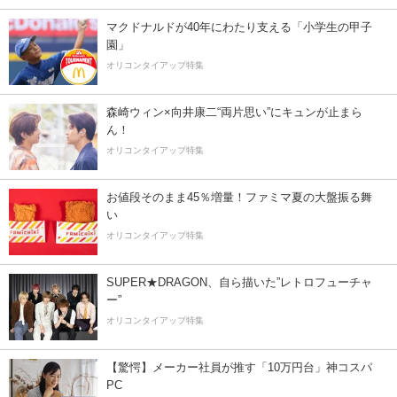
マクドナルドが40年にわたり支える「小学生の甲子
園」
オリコンタイアップ特集
森崎ウィン×向井康二“両片思い”にキュンが止まら
ん！
オリコンタイアップ特集
お値段そのまま45％増量！ファミマ夏の大盤振る舞
い
オリコンタイアップ特集
SUPER★DRAGON、自ら描いた”レトロフューチャ
ー”
オリコンタイアップ特集
【驚愕】メーカー社員が推す「10万円台」神コスパ
PC