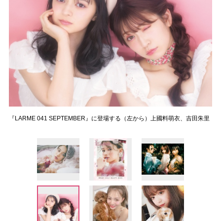
『LARME 041 SEPTEMBER』に登場する（左から）上國料萌衣、吉田朱里