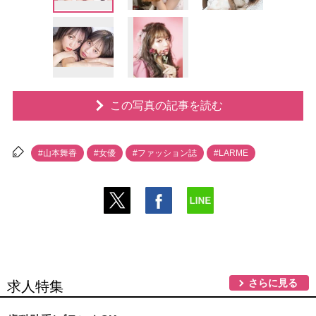
この写真の記事を読む
#山本舞香
#女優
#ファッション誌
#LARME
さらに見る
求人特集