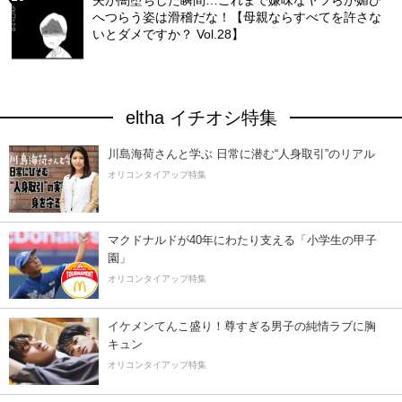
へつらう姿は滑稽だな！【母親ならすべてを許さな
いとダメですか？ Vol.28】
eltha イチオシ特集
川島海荷さんと学ぶ 日常に潜む“人身取引”のリアル
オリコンタイアップ特集
マクドナルドが40年にわたり支える「小学生の甲子
園」
オリコンタイアップ特集
イケメンてんこ盛り！尊すぎる男子の純情ラブに胸
キュン
オリコンタイアップ特集