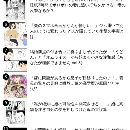
睡眠3時間でボロボロの妻に追い打ちをかける…妻の
反撃なるか？
「夫のスマホ画面がなんか怪しい…」ジム通いで別
人のように変わった!? 夫が隠していた衝撃の事実と
は
結婚前提の付き合いに喜ぶよし子だったが…「うど
ん」と「オムライス」から始まる小さな違和感【あ
なたが理解できません Vol.5】
「嫁に問題があるから息子が目移りしたのよ！」義
母の驚きの見解に唖然…嫁の高学歴が原因だと主
張!?
「私が絶対に娘の可能性を開花させる…！」娘に高
額を注ぎ自分の夢を押しつけた母の大誤算
夫が闇堕ちした瞬間…これまで嫌味なヤツらが媚び