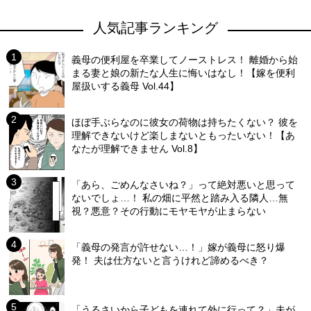
人気記事ランキング
義母の便利屋を卒業してノーストレス！ 離婚から始
まる妻と娘の新たな人生に悔いはなし！【嫁を便利
屋扱いする義母 Vol.44】
ほぼ手ぶらなのに彼女の荷物は持ちたくない？ 彼を
理解できないけど楽しまないともったいない！【あ
なたが理解できません Vol.8】
「あら、ごめんなさいね？」って絶対悪いと思って
ないでしょ…！ 私の畑に平然と踏み入る隣人…無
視？悪意？その行動にモヤモヤが止まらない
「義母の発言が許せない…！」嫁が義母に怒り爆
発！ 夫は仕方ないと言うけれど諦めるべき？
「うるさいから子どもを連れて外に行って？」夫が