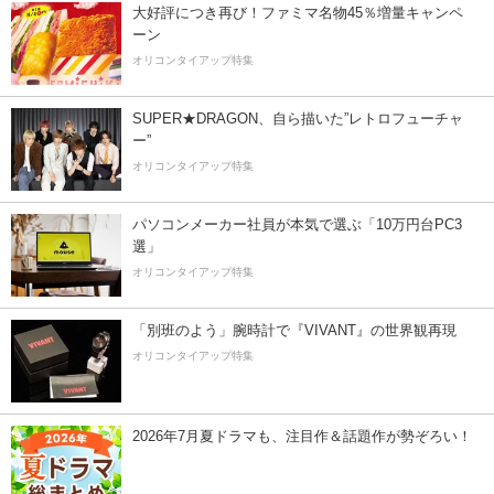
大好評につき再び！ファミマ名物45％増量キャンペ
ーン
オリコンタイアップ特集
SUPER★DRAGON、自ら描いた”レトロフューチャ
ー”
オリコンタイアップ特集
パソコンメーカー社員が本気で選ぶ「10万円台PC3
選」
オリコンタイアップ特集
「別班のよう」腕時計で『VIVANT』の世界観再現
オリコンタイアップ特集
2026年7月夏ドラマも、注目作＆話題作が勢ぞろい！