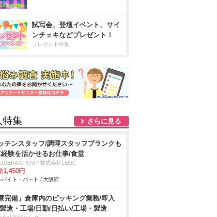
試写会、登壇イベント、サイ
ンチェキなどプレゼント！
プレゼント特集
人特集
さらに見る
ッチンスタッフ/調理スタッフブランクも
K経験を活かせるお仕事/食堂
ODERA GROUP 株式会社LEOC
1,450円
バイト・パート / 大阪府
寮完備」倉庫内のピッキング業務/即入
/製造・工場/日勤/日払い/工場・製造