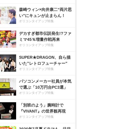
森崎ウィン×向井康二“両片思
い”にキュンが止まらん！
オリコンタイアップ特集
デカすぎ都市伝説発生!?ファ
ミマ45％増量作戦再来
オリコンタイアップ特集
SUPER★DRAGON、自ら描
いた”レトロフューチャー”
オリコンタイアップ特集
パソコンメーカー社員が本気
で選ぶ「10万円台PC3選」
オリコンタイアップ特集
「別班のよう」腕時計で
『VIVANT』の世界観再現
オリコンタイアップ特集