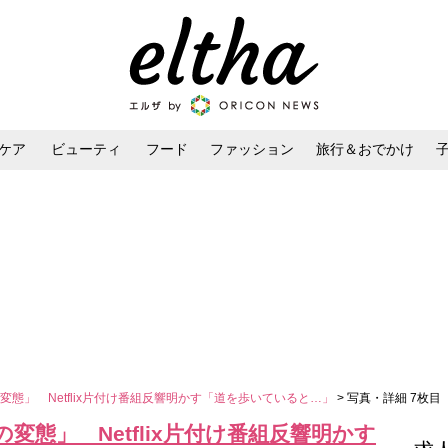
ケア
ビューティ
フード
ファッション
旅行＆おでかけ
ンケア
ダイエット・ボディケア
ヘアスタイル・ヘアアレンジ
態」 Netflix片付け番組反響明かす「道を歩いていると…」
> 写真・詳細 7枚目
態」 Netflix片付け番組反響明かす