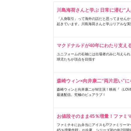
川島海荷さんと学ぶ 日常に潜む“人
「人身取引」って海外の話だと思ってませんか
起きています。川島海荷さんと学ぶリアルな実
マクドナルドが40年にわたり支え
ユニフォームの右袖には出場者のみに与えられ
球児たちが頂点を目指す
森崎ウィン×向井康二“両片思い”
森崎ウィンと向井康二がW主演！映画『（LOVE S
最速配信。究極のピュアラブ！
お値段そのまま45％増量！ファミ
ファミチキにお弁当にアイスも!?ファミリーマ
45％増量作戦」が今夏、シリーズ初の年2回開