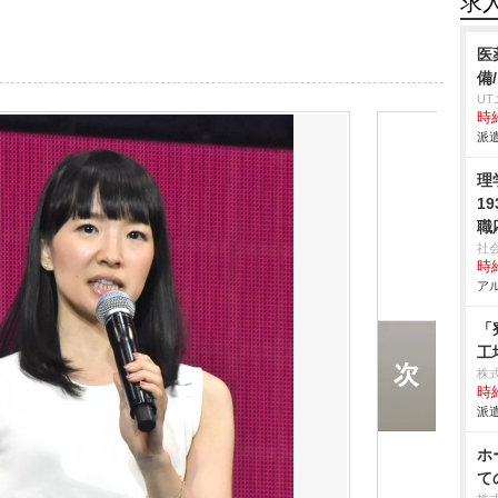
求
医
備
U
時給
派遣
理
1
職
社
時給
アル
「
工
株
時給
派遣
ホ
て