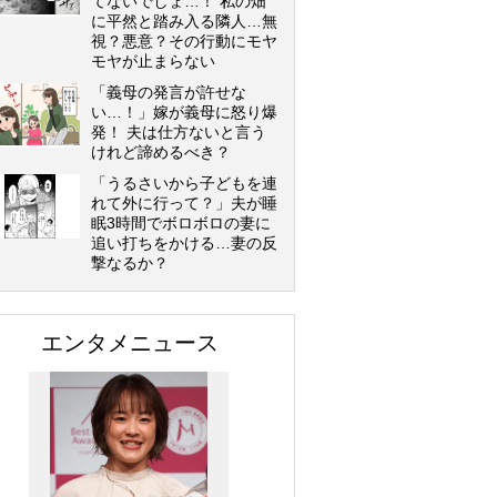
てないでしょ…！ 私の畑
に平然と踏み入る隣人…無
視？悪意？その行動にモヤ
モヤが止まらない
「義母の発言が許せな
い…！」嫁が義母に怒り爆
発！ 夫は仕方ないと言う
けれど諦めるべき？
「うるさいから子どもを連
れて外に行って？」夫が睡
眠3時間でボロボロの妻に
追い打ちをかける…妻の反
撃なるか？
エンタメニュース