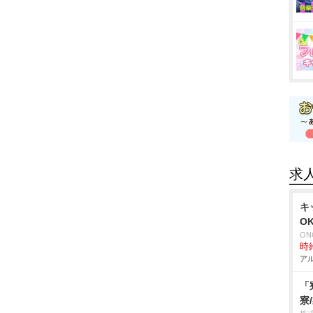
求
キ
O
ON
時給
アル
「
寮