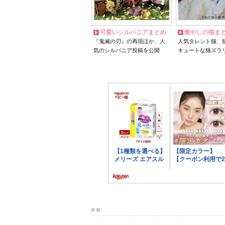
可愛いシルバニアまとめ
癒やしの猫ま
『鬼滅の刃』の再現ほか、人
人気タレント猫、
気のシルバニア投稿を公開
キュートな猫ズラ
P R