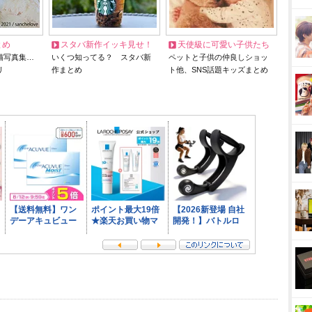
とめ
スタバ新作イッキ見せ！
天使級に可愛い子供たち
猫写真集…
いくつ知ってる？ スタバ新
ペットと子供の仲良しショッ
リ
作まとめ
ト他、SNS話題キッズまとめ