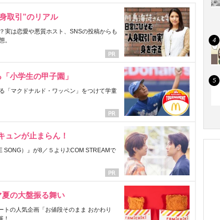
身取引”のリアル
？実は恋愛や悪質ホスト、SNSの投稿からも
態。
る「小学生の甲子園」
る「マクドナルド・ワッペン」をつけて学童
にキュンが止まらん！
ONG）』が8／５よりJ:COM STREAMで
マ夏の大盤振る舞い
ートの人気企画「お値段そのまま おかわり
催！