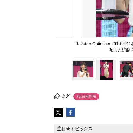
Rakuten Optimism 
加した近藤麻理
タグ
#近藤麻理恵
注目★トピックス