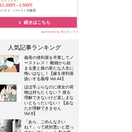
式会社吉野家
1,200円～1,500円
バイト・パート / 大阪府
続きはこちら
sponsored by 求人ボックス
人気記事ランキング
義母の便利屋を卒業してノ
ーストレス！ 離婚から始
まる妻と娘の新たな人生に
悔いはなし！【嫁を便利屋
扱いする義母 Vol.44】
ほぼ手ぶらなのに彼女の荷
物は持ちたくない？ 彼を
理解できないけど楽しまな
いともったいない！【あな
たが理解できません
Vol.8】
「あら、ごめんなさい
ね？」って絶対悪いと思っ