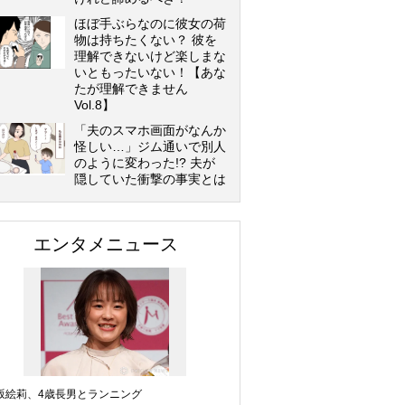
ほぼ手ぶらなのに彼女の荷
物は持ちたくない？ 彼を
理解できないけど楽しまな
いともったいない！【あな
たが理解できません
Vol.8】
「夫のスマホ画面がなんか
怪しい…」ジム通いで別人
のように変わった!? 夫が
隠していた衝撃の事実とは
エンタメニュース
坂絵莉、4歳長男とランニング