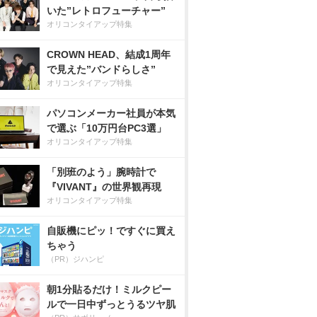
いた”レトロフューチャー”
オリコンタイアップ特集
CROWN HEAD、結成1周年
で見えた”バンドらしさ”
オリコンタイアップ特集
パソコンメーカー社員が本気
で選ぶ「10万円台PC3選」
オリコンタイアップ特集
「別班のよう」腕時計で
『VIVANT』の世界観再現
オリコンタイアップ特集
自販機にピッ！ですぐに買え
ちゃう
（PR）ジハンピ
朝1分貼るだけ！ミルクピー
ルで一日中ずっとうるツヤ肌