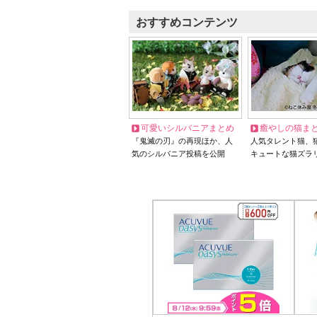
おすすめコンテンツ
可愛いシルバニアまとめ
癒やしの猫ま
『鬼滅の刃』の再現ほか、人
人気タレント猫、
気のシルバニア投稿を公開
キュートな猫ズラ