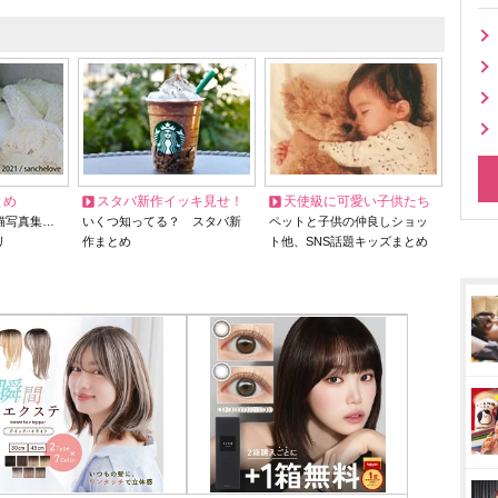
とめ
スタバ新作イッキ見せ！
天使級に可愛い子供たち
猫写真集…
いくつ知ってる？ スタバ新
ペットと子供の仲良しショッ
リ
作まとめ
ト他、SNS話題キッズまとめ