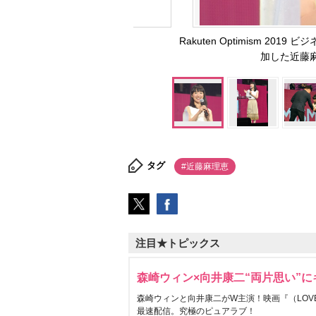
Rakuten Optimism 
加した近藤麻理
タグ
#近藤麻理恵
注目★トピックス
森崎ウィン×向井康二“両片思い”
森崎ウィンと向井康二がW主演！映画『（LOVE S
最速配信。究極のピュアラブ！