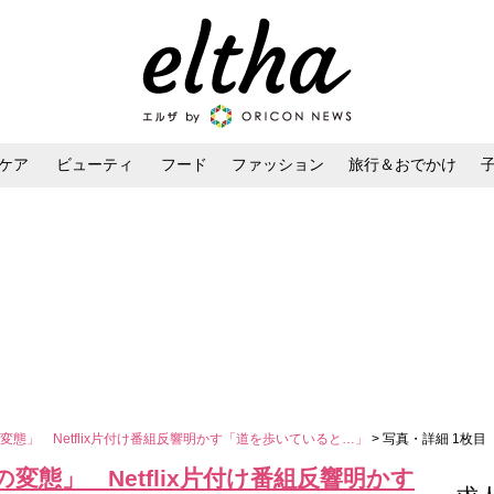
ケア
ビューティ
フード
ファッション
旅行＆おでかけ
ンケア
ダイエット・ボディケア
ヘアスタイル・ヘアアレンジ
態」 Netflix片付け番組反響明かす「道を歩いていると…」
> 写真・詳細 1枚目
態」 Netflix片付け番組反響明かす