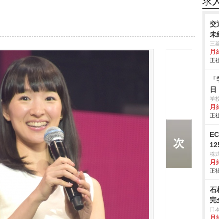
求
交
未
三
月
正社
「
日
学
月給
正社
E
1
株
月
正社
石
完
日
月給