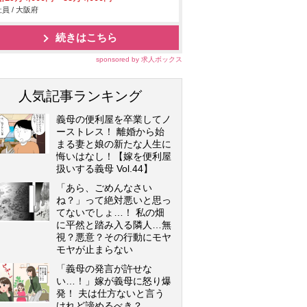
員 / 大阪府
続きはこちら
sponsored by 求人ボックス
人気記事ランキング
義母の便利屋を卒業してノ
ーストレス！ 離婚から始
まる妻と娘の新たな人生に
悔いはなし！【嫁を便利屋
扱いする義母 Vol.44】
「あら、ごめんなさい
ね？」って絶対悪いと思っ
てないでしょ…！ 私の畑
に平然と踏み入る隣人…無
視？悪意？その行動にモヤ
モヤが止まらない
「義母の発言が許せな
い…！」嫁が義母に怒り爆
発！ 夫は仕方ないと言う
けれど諦めるべき？