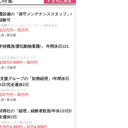
人特集
さらに見る
通設備の「保守メンテナンススタッフ」/
経験可
菱電機プラントエンジニアリング株式会社
給22万円～35万円
員 / 東京都
学校職員/愛玩動物看護/」 年間休日121
校法人21世紀アカデメイア
28万4,000円～38万円
員 / 大阪府
C支援グループの「財務経理」/年間休日
25日/完全週休2日
式会社ECXグループ
給37万円～45万円
員 / 東京都
材商社の「経理」経験者歓迎/年休123日/
全週休2日
本石材センター株式会社
29万4,000円～33万4,000円