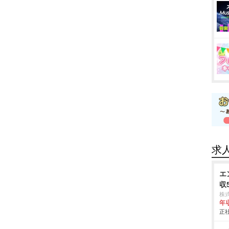
求
エ
収
株
年
正社