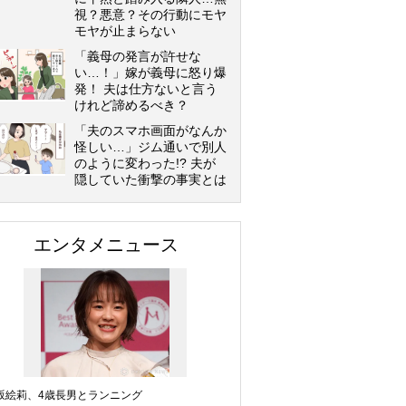
視？悪意？その行動にモヤ
モヤが止まらない
「義母の発言が許せな
い…！」嫁が義母に怒り爆
発！ 夫は仕方ないと言う
けれど諦めるべき？
「夫のスマホ画面がなんか
怪しい…」ジム通いで別人
のように変わった!? 夫が
隠していた衝撃の事実とは
エンタメニュース
坂絵莉、4歳長男とランニング