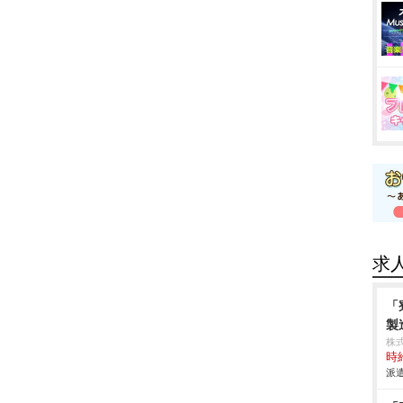
求
「
製
株
時給
派遣