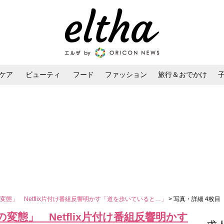
ケア
ビューティ
フード
ファッション
旅行＆おでかけ
ンケア
ダイエット・ボディケア
ヘアスタイル・ヘアアレンジ
態」 Netflix片付け番組反響明かす「道を歩いていると…」
> 写真・詳細 4枚目
態」 Netflix片付け番組反響明かす