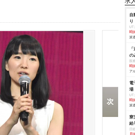
求
自
り
U
時給
派遣
「
の
医
時給
アル
電
場
U
時給
派遣
寮
給
日
月給