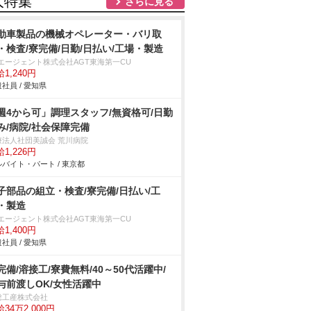
人特集
さらに見る
動車製品の機械オペレーター・バリ取
・検査/寮完備/日勤/日払い/工場・製造
Tエージェント株式会社AGT東海第一CU
1,240円
社員 / 愛知県
週4から可」調理スタッフ/無資格可/日勤
み/病院/社会保障完備
療法人社団美誠会 荒川病院
1,226円
バイト・パート / 東京都
子部品の組立・検査/寮完備/日払い/工
・製造
Tエージェント株式会社AGT東海第一CU
1,400円
社員 / 愛知県
完備/溶接工/寮費無料/40～50代活躍中/
与前渡しOK/女性活躍中
総工産株式会社
34万2,000円