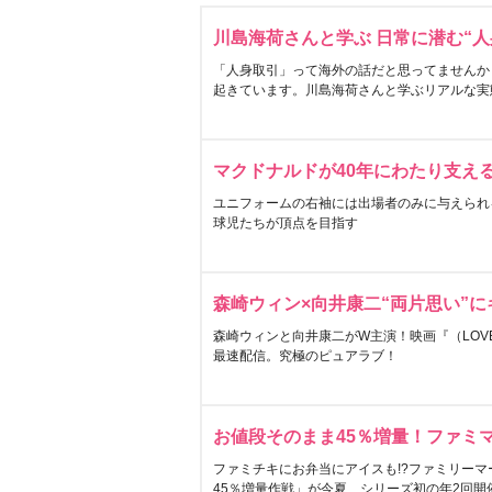
川島海荷さんと学ぶ 日常に潜む“人
「人身取引」って海外の話だと思ってませんか
起きています。川島海荷さんと学ぶリアルな実
マクドナルドが40年にわたり支え
ユニフォームの右袖には出場者のみに与えられ
球児たちが頂点を目指す
森崎ウィン×向井康二“両片思い”
森崎ウィンと向井康二がW主演！映画『（LOVE S
最速配信。究極のピュアラブ！
お値段そのまま45％増量！ファミ
ファミチキにお弁当にアイスも!?ファミリーマ
45％増量作戦」が今夏、シリーズ初の年2回開