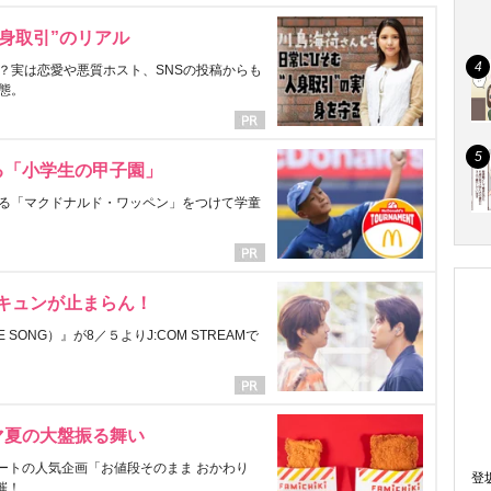
身取引”のリアル
？実は恋愛や悪質ホスト、SNSの投稿からも
態。
る「小学生の甲子園」
る「マクドナルド・ワッペン」をつけて学童
にキュンが止まらん！
ONG）』が8／５よりJ:COM STREAMで
マ夏の大盤振る舞い
ートの人気企画「お値段そのまま おかわり
登
催！