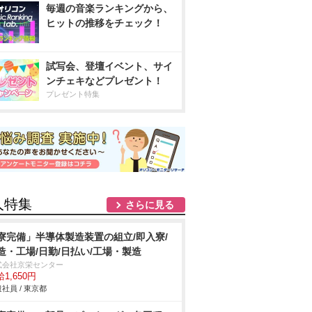
毎週の音楽ランキングから、
ヒットの推移をチェック！
試写会、登壇イベント、サイ
ンチェキなどプレゼント！
プレゼント特集
人特集
さらに見る
寮完備」半導体製造装置の組立/即入寮/
造・工場/日勤/日払い/工場・製造
式会社京栄センター
1,650円
社員 / 東京都