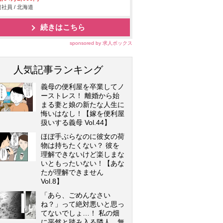
社員 / 北海道
続きはこちら
sponsored by 求人ボックス
人気記事ランキング
義母の便利屋を卒業してノ
ーストレス！ 離婚から始
まる妻と娘の新たな人生に
悔いはなし！【嫁を便利屋
扱いする義母 Vol.44】
ほぼ手ぶらなのに彼女の荷
物は持ちたくない？ 彼を
理解できないけど楽しまな
いともったいない！【あな
たが理解できません
Vol.8】
「あら、ごめんなさい
ね？」って絶対悪いと思っ
てないでしょ…！ 私の畑
に平然と踏み入る隣人…無