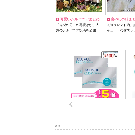
可愛いシルバニアまとめ
癒やしの猫ま
『鬼滅の刃』の再現ほか、人
人気タレント猫、
気のシルバニア投稿を公開
キュートな猫ズラ
P R