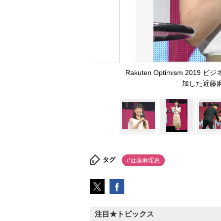
Rakuten Optimism 
加した近藤麻理
タグ
#近藤麻理恵
注目★トピックス