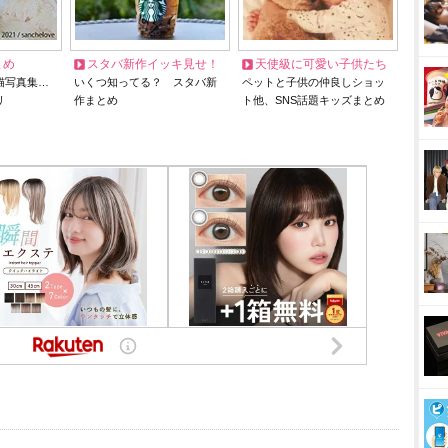
とめ
スタバ新作イッキ見せ！
天使級に可愛い子供たち
猫写真集…
いくつ知ってる？ スタバ新
ペットと子供の仲良しショッ
リ
作まとめ
ト他、SNS話題キッズまとめ