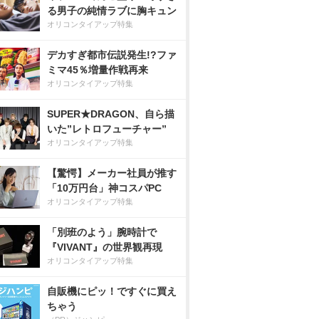
る男子の純情ラブに胸キュン
オリコンタイアップ特集
デカすぎ都市伝説発生!?ファ
ミマ45％増量作戦再来
オリコンタイアップ特集
SUPER★DRAGON、自ら描
いた”レトロフューチャー”
オリコンタイアップ特集
【驚愕】メーカー社員が推す
「10万円台」神コスパPC
オリコンタイアップ特集
「別班のよう」腕時計で
『VIVANT』の世界観再現
オリコンタイアップ特集
自販機にピッ！ですぐに買え
ちゃう