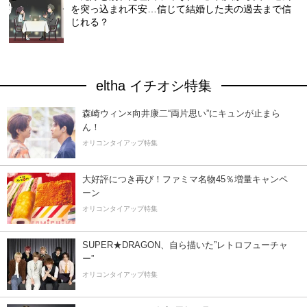
を突っ込まれ不安…信じて結婚した夫の過去まで信
じれる？
eltha イチオシ特集
森崎ウィン×向井康二“両片思い”にキュンが止まら
ん！
オリコンタイアップ特集
大好評につき再び！ファミマ名物45％増量キャンペ
ーン
オリコンタイアップ特集
SUPER★DRAGON、自ら描いた”レトロフューチャ
ー”
オリコンタイアップ特集