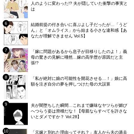
人のように変わった!? 夫が隠していた衝撃の事実と
は
結婚前提の付き合いに喜ぶよし子だったが…「うど
ん」と「オムライス」から始まる小さな違和感【あ
なたが理解できません Vol.5】
「嫁に問題があるから息子が目移りしたのよ！」義
母の驚きの見解に唖然…嫁の高学歴が原因だと主
張!?
「私が絶対に娘の可能性を開花させる…！」娘に高
額を注ぎ自分の夢を押しつけた母の大誤算
夫が闇堕ちした瞬間…これまで嫌味なヤツらが媚び
へつらう姿は滑稽だな！【母親ならすべてを許さな
いとダメですか？ Vol.28】
「元嫁と別れた理由ってそれ？」友人から夫の過去