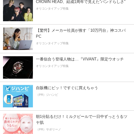
CROWN HEAD、結成1周年で見えた”バンドらしさ”
オリコンタイアップ特集
【驚愕】メーカー社員が推す「10万円台」神コスパ
PC
オリコンタイアップ特集
一番似合う登場人物は…『VIVANT』限定ウオッチ
オリコンタイアップ特集
自販機にピッ！ですぐに買えちゃう
（PR）ジハンピ
朝1分貼るだけ！ミルクピールで一日中ずっとうるツ
ヤ肌
（PR）サボリーノ