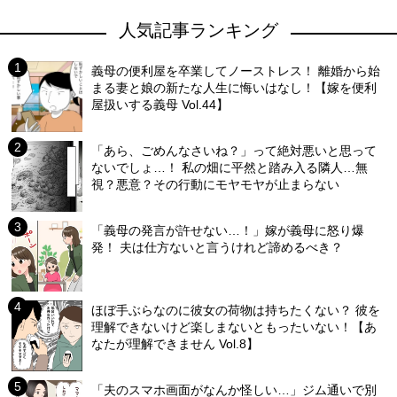
人気記事ランキング
義母の便利屋を卒業してノーストレス！ 離婚から始
まる妻と娘の新たな人生に悔いはなし！【嫁を便利
屋扱いする義母 Vol.44】
「あら、ごめんなさいね？」って絶対悪いと思って
ないでしょ…！ 私の畑に平然と踏み入る隣人…無
視？悪意？その行動にモヤモヤが止まらない
「義母の発言が許せない…！」嫁が義母に怒り爆
発！ 夫は仕方ないと言うけれど諦めるべき？
ほぼ手ぶらなのに彼女の荷物は持ちたくない？ 彼を
理解できないけど楽しまないともったいない！【あ
なたが理解できません Vol.8】
「夫のスマホ画面がなんか怪しい…」ジム通いで別