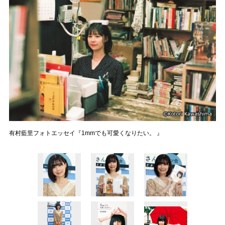
有村藍里フォトエッセイ『1mmでも可愛くなりたい。 』