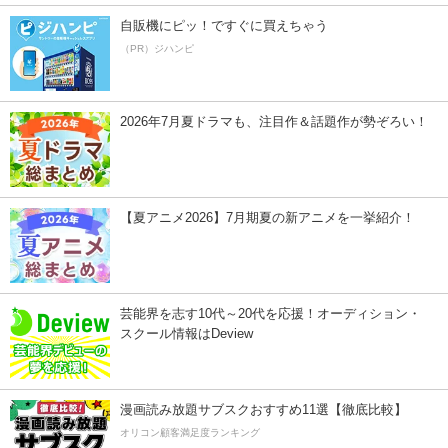
自販機にピッ！ですぐに買えちゃう
（PR）ジハンピ
2026年7月夏ドラマも、注目作＆話題作が勢ぞろい！
【夏アニメ2026】7月期夏の新アニメを一挙紹介！
芸能界を志す10代～20代を応援！オーディション・
スクール情報はDeview
漫画読み放題サブスクおすすめ11選【徹底比較】
オリコン顧客満足度ランキング