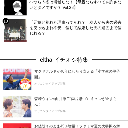
へつらう姿は滑稽だな！【母親ならすべてを許さな
いとダメですか？ Vol.28】
「元嫁と別れた理由ってそれ？」友人から夫の過去
を突っ込まれ不安…信じて結婚した夫の過去まで信
じれる？
eltha イチオシ特集
マクドナルドが40年にわたり支える「小学生の甲子
園」
オリコンタイアップ特集
森崎ウィン×向井康二“両片思い”にキュンが止まら
ん！
オリコンタイアップ特集
お値段そのまま45％増量！ファミマ夏の大盤振る舞