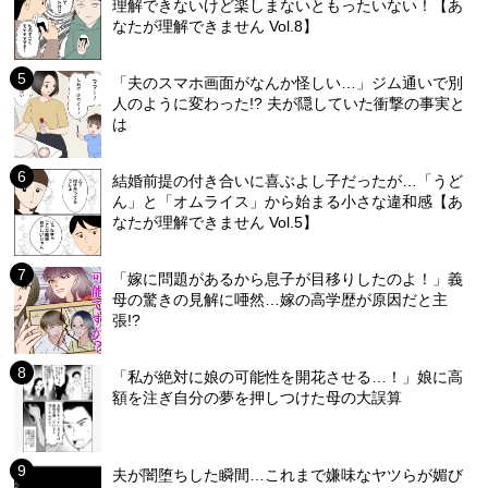
理解できないけど楽しまないともったいない！【あ
なたが理解できません Vol.8】
「夫のスマホ画面がなんか怪しい…」ジム通いで別
人のように変わった!? 夫が隠していた衝撃の事実と
は
結婚前提の付き合いに喜ぶよし子だったが…「うど
ん」と「オムライス」から始まる小さな違和感【あ
なたが理解できません Vol.5】
「嫁に問題があるから息子が目移りしたのよ！」義
母の驚きの見解に唖然…嫁の高学歴が原因だと主
張!?
「私が絶対に娘の可能性を開花させる…！」娘に高
額を注ぎ自分の夢を押しつけた母の大誤算
夫が闇堕ちした瞬間…これまで嫌味なヤツらが媚び