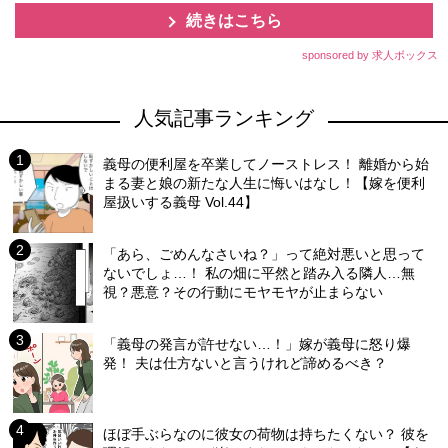
続きはこちら
sponsored by 求人ボックス
人気記事ランキング
義母の便利屋を卒業してノーストレス！ 離婚から始
まる妻と娘の新たな人生に悔いはなし！【嫁を便利
屋扱いする義母 Vol.44】
「あら、ごめんなさいね？」って絶対悪いと思って
ないでしょ…！ 私の畑に平然と踏み入る隣人…無
視？悪意？その行動にモヤモヤが止まらない
「義母の発言が許せない…！」嫁が義母に怒り爆
発！ 夫は仕方ないと言うけれど諦めるべき？
ほぼ手ぶらなのに彼女の荷物は持ちたくない？ 彼を