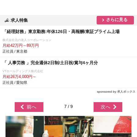
さらに見る
求人特集
「経理財務」東京勤務:年休126日・高報酬/東証プライム上場
株式会社北の達人コーポレーション
月給42万円～89万円
正社員 / 東京都
「 人事労務 」完全週休2日制/土日祝/賞与4ヶ月分
VTホールディングス株式会社
月給26万4,000円～
正社員 / 愛知県
sponsored by 求人ボックス
7 / 9
前へ
次へ