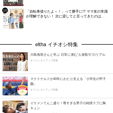
「自転車借りたよ～！」って勝手に!? ママ友の常識
が理解できない！ 次に貸してと言ってきたのは…
eltha イチオシ特集
川島海荷さんと学ぶ 日常に潜む“人身取引”のリアル
オリコンタイアップ特集
マクドナルドが40年にわたり支える「小学生の甲子
園」
オリコンタイアップ特集
イケメンてんこ盛り！尊すぎる男子の純情ラブに胸
キュン