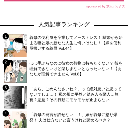
sponsored by 求人ボックス
人気記事ランキング
義母の便利屋を卒業してノーストレス！ 離婚から始
まる妻と娘の新たな人生に悔いはなし！【嫁を便利
屋扱いする義母 Vol.44】
ほぼ手ぶらなのに彼女の荷物は持ちたくない？ 彼を
理解できないけど楽しまないともったいない！【あ
なたが理解できません Vol.8】
「あら、ごめんなさいね？」って絶対悪いと思って
ないでしょ…！ 私の畑に平然と踏み入る隣人…無
視？悪意？その行動にモヤモヤが止まらない
「義母の発言が許せない…！」嫁が義母に怒り爆
発！ 夫は仕方ないと言うけれど諦めるべき？