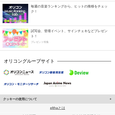
毎週の音楽ランキングから、ヒットの推移をチェッ
ク！
試写会、登壇イベント、サインチェキなどプレゼン
ト！
プレゼント特集
オリコングループサイト
クッキーの使用について
このサイトでは Cookie を使用して、ユーザーに合わせたコンテンツや広告の
elthaとは
表示、ソーシャル メディア機能の提供、広告の表示回数やクリック数の測定を