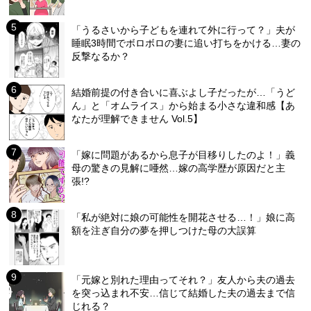
「うるさいから子どもを連れて外に行って？」夫が
睡眠3時間でボロボロの妻に追い打ちをかける…妻の
反撃なるか？
結婚前提の付き合いに喜ぶよし子だったが…「うど
ん」と「オムライス」から始まる小さな違和感【あ
なたが理解できません Vol.5】
「嫁に問題があるから息子が目移りしたのよ！」義
母の驚きの見解に唖然…嫁の高学歴が原因だと主
張!?
「私が絶対に娘の可能性を開花させる…！」娘に高
額を注ぎ自分の夢を押しつけた母の大誤算
「元嫁と別れた理由ってそれ？」友人から夫の過去
を突っ込まれ不安…信じて結婚した夫の過去まで信
じれる？