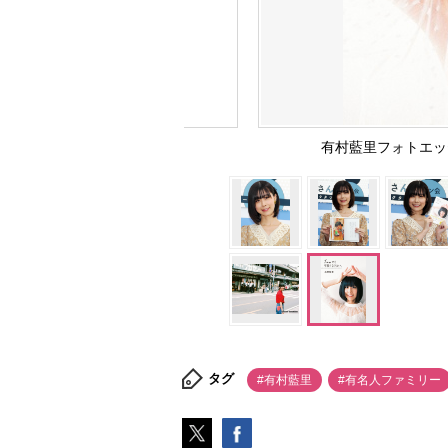
有村藍里フォトエッ
タグ
#有村藍里
#有名人ファミリー