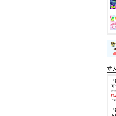
求
「
可
株
時給
アル
「
ト