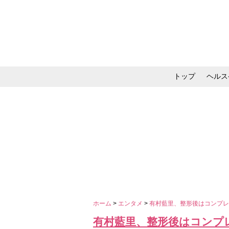
トップ
ヘルス
メイク・コスメ・スキ
ホーム
>
エンタメ
>
有村藍里、整形後はコンプ
有村藍里、整形後はコンプ