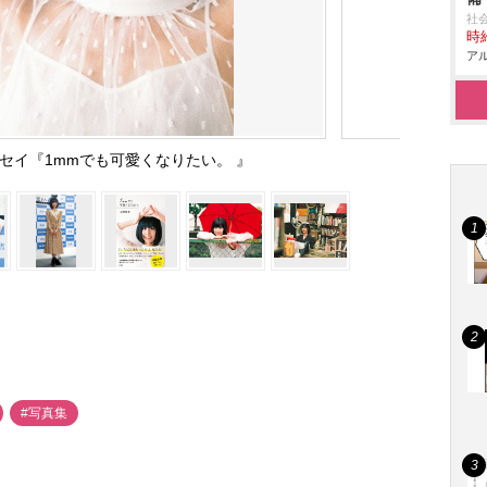
社
時給
アル
セイ『1mmでも可愛くなりたい。 』
#写真集