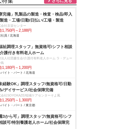
人特集
さらに見る
寮完備」乳製品の製造・検査・検品/即入
/製造・工場/日勤/日払い/工場・製造
式会社京栄センター
1,750円～2,188円
社員 / 北海道
福祉調理スタッフ」無資格可/シフト相談
/介護付き有料老人ホーム
療法人社団慶生会/介護付有料老人ホーム ラ・デュー
中島
1,180円～1,200円
バイト・パート / 北海道
未経験OK」調理スタッフ/無資格可/日勤
み/デイサービス/社会保障完備
会社SOYOKAZE/稲城ケアセンターそよ風
1,250円～1,300円
バイト・パート / 東京都
週3から可」調理スタッフ/無資格可/シフ
相談可/特別養護老人ホーム/社会保障完