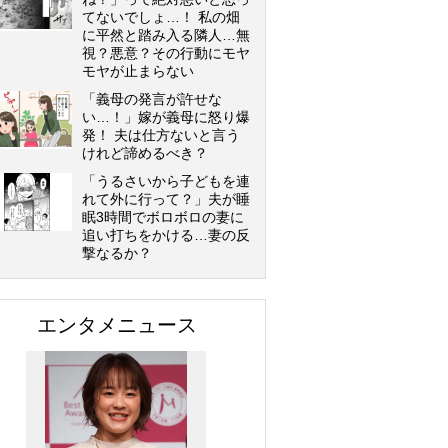
てないでしょ…！ 私の畑
に平然と踏み入る隣人…無
視？悪意？その行動にモヤ
モヤが止まらない
「義母の発言が許せな
い…！」嫁が義母に怒り爆
発！ 夫は仕方ないと言う
けれど諦めるべき？
「うるさいから子どもを連
れて外に行って？」夫が睡
眠3時間でボロボロの妻に
追い打ちをかける…妻の反
撃なるか？
エンタメニュース