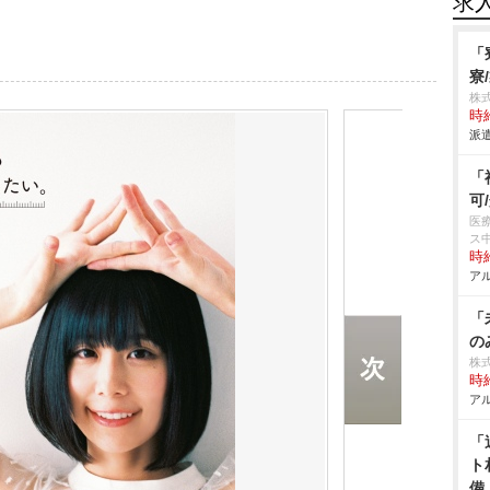
求
「
寮
株
時給
派遣
「
可
医
ス
時給
アル
「
の
株式
時給
アル
「
ト
備