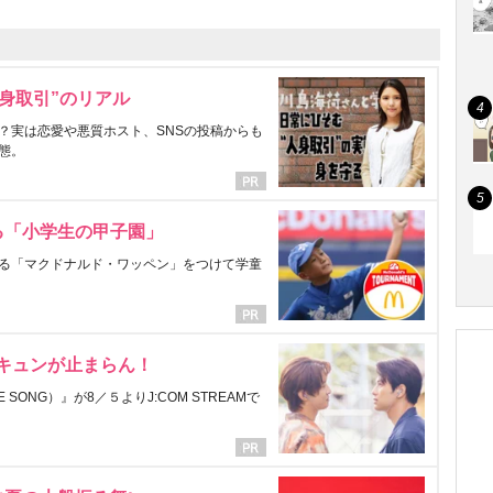
身取引”のリアル
？実は恋愛や悪質ホスト、SNSの投稿からも
態。
る「小学生の甲子園」
る「マクドナルド・ワッペン」をつけて学童
にキュンが止まらん！
ONG）』が8／５よりJ:COM STREAMで