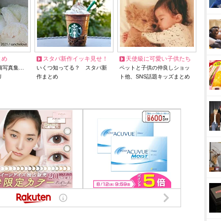
とめ
スタバ新作イッキ見せ！
天使級に可愛い子供たち
猫写真集…
いくつ知ってる？ スタバ新
ペットと子供の仲良しショッ
リ
作まとめ
ト他、SNS話題キッズまとめ