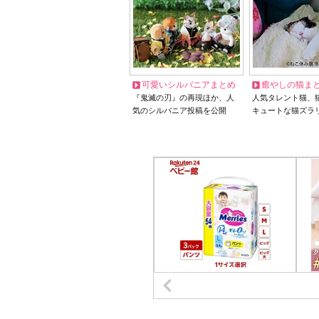
可愛いシルバニアまとめ
癒やしの猫ま
『鬼滅の刃』の再現ほか、人
人気タレント猫、
気のシルバニア投稿を公開
キュートな猫ズラ