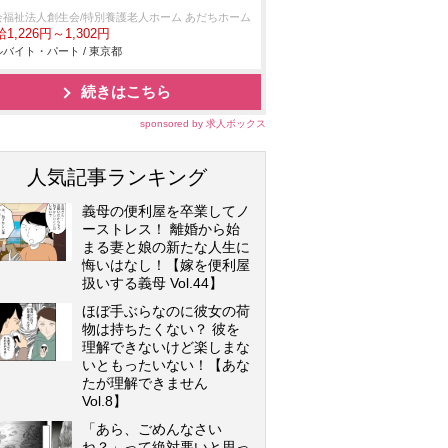
会福祉法人創生会/特別養護老人ホーム あだちホーム
1,226円～1,302円
バイト・パート / 東京都
続きはこちら
sponsored by 求人ボックス
人気記事ランキング
義母の便利屋を卒業してノ
ーストレス！ 離婚から始
まる妻と娘の新たな人生に
悔いはなし！【嫁を便利屋
扱いする義母 Vol.44】
ほぼ手ぶらなのに彼女の荷
物は持ちたくない？ 彼を
理解できないけど楽しまな
いともったいない！【あな
たが理解できません
Vol.8】
「あら、ごめんなさい
ね？」って絶対悪いと思っ