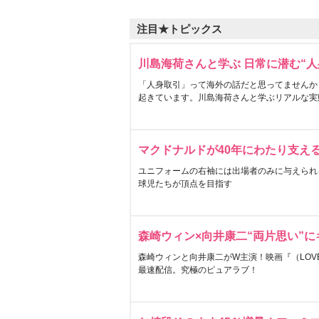
注目★トピックス
川島海荷さんと学ぶ 日常に潜む“人
「人身取引」って海外の話だと思ってませんか
起きています。川島海荷さんと学ぶリアルな実
マクドナルドが40年にわたり支え
ユニフォームの右袖には出場者のみに与えられ
球児たちが頂点を目指す
森崎ウィン×向井康二“両片思い”
森崎ウィンと向井康二がW主演！映画『（LOVE S
最速配信。究極のピュアラブ！